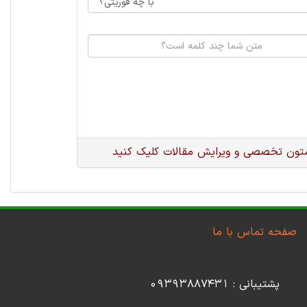
متون تخصصی و ویرایش مقالات کلیک کنید
صفحه تماس با ما
پشتیبانی : 09393887431