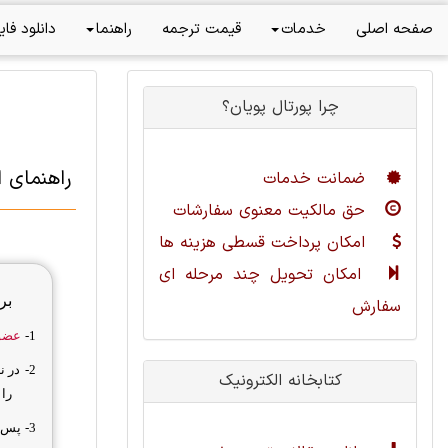
صفحه اصلی
خدمات
قیمت ترجمه
راهنما
دانلود فای
چرا پورتال پویان؟
راهنمای 
ضمانت خدمات
حق مالکیت معنوی سفارشات
امکان پرداخت قسطی هزینه ها
امکان تحویل چند مرحله ای
بر
سفارش
1-
عضو 
2-
در ن
کتابخانه الکترونیک
را 
3-
پس ا