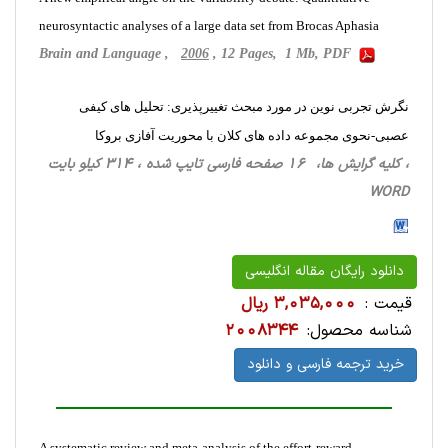
neurosyntactic analyses of a large data set from Brocas Aphasia
Brain and Language ,
2006
, 12 Pages, 1 Mb, PDF
نگرش تجربی نوین در مورد مبحث تغییرپذیری: تحلیل های کیفی
عصبی-نحوی مجموعه داده های کلان با محوریت آفازی بروکا
، کلیه گرایش ها، 16 صفحه فارسی تایپ شده ، 314 کیلو بایت
WORD
دانلود رایگان مقاله انگلیسی
قیمت :
3,035,000 ریال
شناسه محصول:
2008344
خرید ترجمه فارسی و دانلود
A systematic review and meta-analysis of the effort-reward