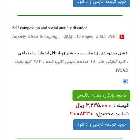
خرید ترجمه فارسی و دانلود
Self-compassion and social anxiety disorder
Anxiety, Stress & Coping ,
2012
, 16 Pages, 2 Mb, PDF
عشق به خویشتن (شفقت به خویشتن) و اختلال اضطراب اجتماعی
، کلیه گرایش ها، 18 صفحه فارسی تایپ شده ، 283 کیلو بایت
WORD
دانلود رایگان مقاله انگلیسی
قیمت :
3,235,000 ریال
شناسه محصول:
2008330
خرید ترجمه فارسی و دانلود