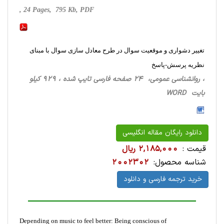
, 24 Pages, 795 Kb, PDF
تغییر دشواری و موقعیت سوال در طرح معادل سازی سوال با مبنای
نظریه پرسش-پاسخ
، روانشناسی‌ عمومی، 24 صفحه فارسی تایپ شده ، 929 کیلو
بایت WORD
دانلود رایگان مقاله انگلیسی
قیمت :
2,185,000 ریال
شناسه محصول:
2002302
خرید ترجمه فارسی و دانلود
Depending on music to feel better: Being conscious of