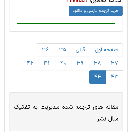
شناسه محصول:
2000551
خرید ترجمه فارسی و دانلود
صفحه اول
قبلی
35
36
42
41
40
39
38
37
44
43
مقاله های ترجمه شده
مديريت
به تفکیک
سال نشر