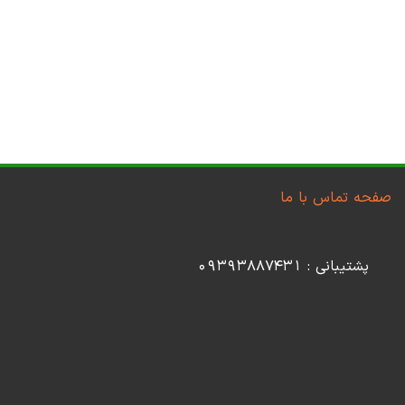
صفحه تماس با ما
پشتیبانی : 09393887431