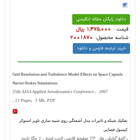
دانلود رایگان مقاله انگلیسی
قیمت :
1,475,000 ریال
شناسه محصول:
2001870
خرید ترجمه فارسی و دانلود
Grid Resolution and Turbulence Model Effects on Space Capsule
Navier-Stokes Simulations
25th AIAA Applied Aerodynamics Conference , 2007
, 13 Pages, 3 Mb, PDF
تفكيك شبكه و تاثيرات مدل آشفتگي روي شبيه سازي ناوير استوكز
كپسول فضايي
، کلیه گرایش ها، 26 صفحه فارسی تایپ شده ، 1 مگا بایت