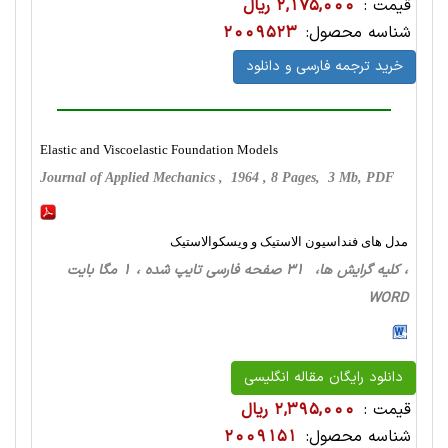
قیمت :
2,175,000 ریال
شناسه محصول:
2009523
خرید ترجمه فارسی و دانلود
Elastic and Viscoelastic Foundation Models
Journal of Applied Mechanics , 1964 , 8 Pages, 3 Mb, PDF
مدل های فنداسیون الاستیک و ویسکوالاستیک
، کلیه گرایش ها، 31 صفحه فارسی تایپ شده ، 1 مگا بایت
WORD
دانلود رایگان مقاله انگلیسی
قیمت :
2,395,000 ریال
شناسه محصول:
2009151