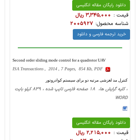
دانلود رایگان مقاله انگلیسی
قیمت :
3,345,000 ریال
شناسه محصول:
2005927
خرید ترجمه فارسی و دانلود
Second order sliding mode control for a quadrotor UAV
ISA Transactions , 2014 , 7 Pages, 854 Kb, PDF
کنترل مد لغزشی مرتبه دو برای سیستم کوادروتور
، کلیه گرایش ها، 18 صفحه فارسی تایپ شده ، 839 کیلو بایت
WORD
دانلود رایگان مقاله انگلیسی
قیمت :
2,215,000 ریال