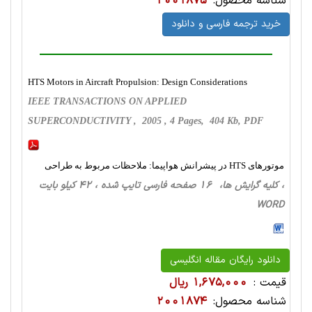
شناسه محصول:
2001875
خرید ترجمه فارسی و دانلود
HTS Motors in Aircraft Propulsion: Design Considerations
IEEE TRANSACTIONS ON APPLIED
SUPERCONDUCTIVITY , 2005 , 4 Pages, 404 Kb, PDF
موتورهای HTS در پیشرانش هواپیما: ملاحظات مربوط به طراحی
، کلیه گرایش ها، 16 صفحه فارسی تایپ شده ، 42 کیلو بایت
WORD
دانلود رایگان مقاله انگلیسی
قیمت :
1,675,000 ریال
شناسه محصول:
2001874