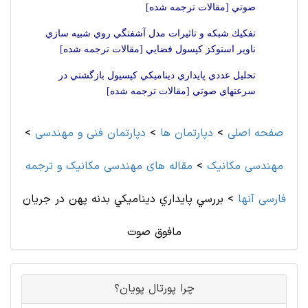
صوتي [مقالات ترجمه شده]
تفكيك شبكه و تاثيرات مدل آشفتگي روي شبيه سازي
ناوير استوكز كپسول فضايي [مقالات ترجمه شده]
تحليل عددي پايداري ديناميكي كپسيول بازگشتي در
سرعتهاي صوتي [مقالات ترجمه شده]
صفحه اصلی
>
دپارتمان ها
>
دپارتمان فنی و مهندسی
>
مهندسی مکانیک
>
مقاله های مهندسی مکانیک و ترجمه
فارسی آنها
>
بررسي پايداري ديناميكي بدنه پهن در جريان
مافوق صوت
چرا پورتال پویان؟