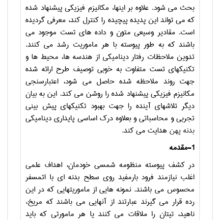
بحث مي شود. علاوه بر اينها، مكانيزم فيزيكي پيشنهاد شده
كه مي تواند اين پديده پيچيده را كنترل كند، معرفي گرديده
است. مقادير وسيعي متون و داده هاي تست موجود مي
باشند كه به طور پيوسته با هر ماموريت رشد مي كنند.
تدوين ملاحظات رفتار ديناميكي از هندسه ها، محيط ها و
تكنيكهاي تست متفاوت به خوبي توصيف طرح ارائه شده
جهت روند ملاحظه شده حاصل مي شود، اعتبارسنجي
مكانيزم فيزيكي پيشنهاد شده را روشن مي كند. اين به بيان
ديگر تلاشهاي آينده را جهت بهبود تكنيكهاي پيش بيني
تجربي و محاسباتي و بعلاوه درك اساسي پايداري ديناميكي
بدنه پهن
هدايت مي كند.
1-مقدمه
در كشف پيوسته منظومه شمسي خودمان، اهداف علمي
اغلب نيازمند فرود بارمفيد روي سطح بدنه اي با اتمسفر
محسوس مي باشند. نمونه هايي از ماموريتهايي كه در اين
رده قرار مي گيرند عبارتند از آنهايي مي باشند كه مريخ،
ناهيد، تيتان را ملاقات مي كنند يا هر مامورتي كه بايد