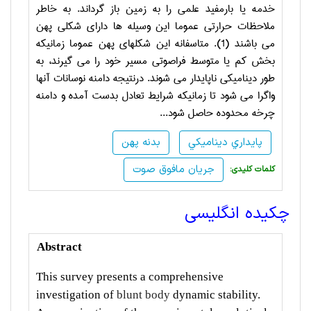
خدمه يا بارمفيد علمي را به زمين باز گرداند. به خاطر
ملاحظات حرارتي عموما اين وسيله ها داراي شكلي پهن
مي باشند (1). متاسفانه اين شكلهاي پهن عموما زمانيكه
بخش كم يا متوسط فراصوتي مسير خود را مي گيرند، به
طور ديناميكي ناپايدار مي شوند. درنتيجه دامنه نوسانات آنها
واگرا مي شود تا زمانيكه شرايط تعادل بدست آمده و دامنه
چرخه محدوده حاصل شود...
پايداري ديناميكي
بدنه پهن
جريان مافوق صوت
:کلمات کلیدی
چکیده انگلیسی
Abstract
This survey presents a comprehensive
investigation of
blunt body
dynamic stability.