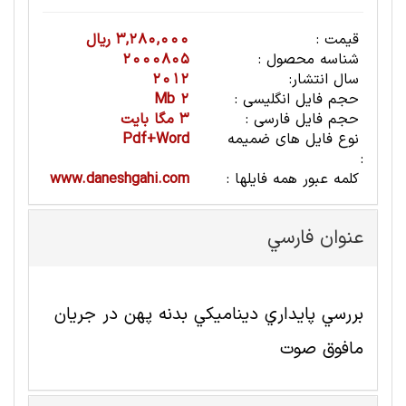
قیمت :
3,280,000 ریال
شناسه محصول :
2000805
سال انتشار:
2012
حجم فایل انگلیسی :
2 Mb
حجم فایل فارسی :
3 مگا بایت
نوع فایل های ضمیمه
Pdf+Word
:
کلمه عبور همه فایلها :
www.daneshgahi.com
عنوان فارسي
بررسي پايداري ديناميكي بدنه پهن در جريان
مافوق صوت