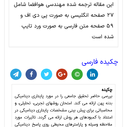
این مقاله ترجمه شده مهندسی هوافضا شامل
27 صفحه انگلیسی به صورت پی دی اف و
59 صفحه متن فارسی به صورت ورد تایپ
شده است
چکیده فارسی
چکیده
بررسي حاضر تحقيق جامعي را در مورد پايداري ديناميكي
بدنه پهن
ارائه مي كند. امتحان روشهاي تجربي، تحليلي، و
محاسباتي براي پيش بيني مشخصات پايداري ديناميكي در
امتداد با كمبودهاي هر روش ارائه مي گردد. تاثيرات مورد
ملاحظه وسيله و پارامترهاي محيطي روي پاسخ ديناميكي