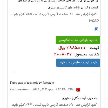
چارچوبی برای باز طراحی ساختار سازمانی با ارزیابی فرآیندهای
کسب و کار در پایانه های کانتینری بندری
، کلیه گرایش ها، 19 صفحه فارسی تایپ شده ، 755 کیلو بایت
WORD
دانلود رایگان مقاله انگلیسی
قیمت :
2,985,000 ریال
شناسه محصول:
2008027
خرید ترجمه فارسی و دانلود
Three eras of technology foresight
Technovation , 2011 , 8 Pages, 417 Kb, PDF
سه حوزه آینده نگاری فناوری
، کلیه گرایش ها، 30 صفحه فارسی تایپ شده ، 393 کیلو بایت