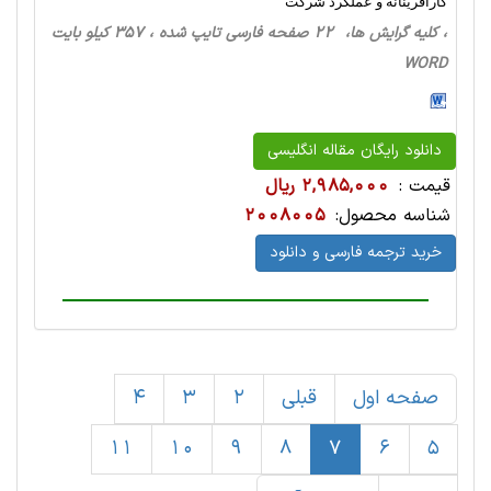
کارآفرینانه و عملکرد شرکت
، کلیه گرایش ها، 22 صفحه فارسی تایپ شده ، 357 کیلو بایت
WORD
دانلود رایگان مقاله انگلیسی
قیمت :
2,985,000 ریال
شناسه محصول:
2008005
خرید ترجمه فارسی و دانلود
صفحه اول
قبلی
2
3
4
11
10
9
8
7
6
5