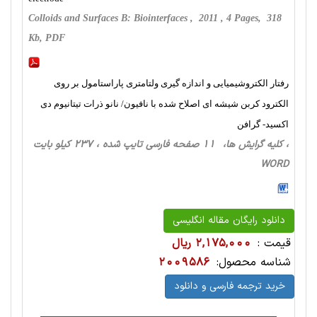
Colloids and Surfaces B: Biointerfaces , 2011 , 4 Pages, 318
Kb, PDF
رفتار الکتروشیمیایی و اندازه گیری ولتامتری پاراستامول بر روی
الکترود کربن شیشه ای اصلاح شده با نافیون/ نانو ذرات تیتانیوم دی
اکسید- گرافن
، کلیه گرایش ها، 11 صفحه فارسی تایپ شده ، 237 کیلو بایت
WORD
دانلود رایگان مقاله انگلیسی
قیمت :
2,175,000 ریال
شناسه محصول:
2009586
خرید ترجمه فارسی و دانلود