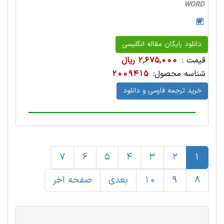
WORD
دانلود رایگان مقاله انگلیسی
قیمت :
2,675,000 ریال
شناسه محصول:
2009415
خرید ترجمه فارسی و دانلود
7
6
5
4
3
2
1
8
9
10
بعدی
صفحه آخر