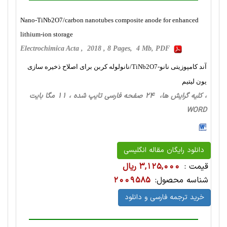
Nano-TiNb2O7/carbon nanotubes composite anode for enhanced
lithium-ion storage
Electrochimica Acta , 2018 , 8 Pages, 4 Mb, PDF
آند کامپوزیتی نانو-TiNb2O7/نانولوله کربن برای اصلاح ذخیره سازی
یون لیتیم
، کلیه گرایش ها، 24 صفحه فارسی تایپ شده ، 11 مگا بایت
WORD
دانلود رایگان مقاله انگلیسی
قیمت :
3,125,000 ریال
شناسه محصول:
2009585
خرید ترجمه فارسی و دانلود