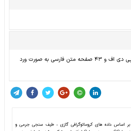
این مقاله ترجمه شده شيمی شامل 14 صفحه انگلیسی به صورت پی دی اف و 43 صفحه متن فارسی به صورت ورد
ر اساس داده ­های کروماتوگرافی گازی – طیف ­سنجی جرمی و