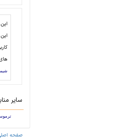
این
این
کارب
های:
شيمی
سایر مناب
ترموست
صفحه اصلی