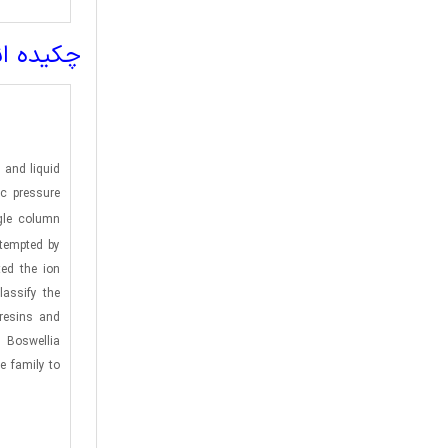
چکیده ا
 and liquid
c pressure
gle column
tempted by
ed the ion
lassify the
 resins and
 Boswellia
e family to