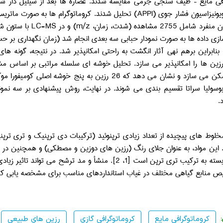
فی مایع – طیف ­سنجی جرمی مقایسه شدند. عصاره­ ها بعد از سیلیل­ دار ش
یونیزاسیون فشار جوی (
APPI
) تحلیل شدند. کروماتوگرام ­ها به صورت ماتریس
امل 2755 مشاهده (شدت، زمان،
m/z
) و در
LC-MS
ازی داده ­ها به صورت نمودار حبابی سه ­بعدی انجام شد (زمان نگهداری بر 
نابراین برهم ­نهی آثار انگشت به راحتی امکان­پذیر شد. در نتیجه، گونه­ ه
رزین­ ها را امکان­پذیر می­ سازد. تحلیل خوشه ­ای سلسله ­مراتبی بر اساس
رزین را ممکن می­ سازد و نشان می­ دهد که 26 رزین به پن
بوسولیا سراتا تقسیم ­بندی می ­شوند. در نهایت، روش پیشنهادی بر سه نمونه
.
مخلوط های پیچیده از تعداد زیادی ترپنوئید (ترکیبات دی­ ترپنیک و تری ­تر
 این مواد، به عنوان جلای رنگ (رزین ­های دوزین و مصطکی) و همچنین در تهی
منابع گیاهی مختلف در غیاب استانداردهای مناسب برای مشخصه ­یابی کامل، 
کروماتوگرافی مایع
کروماتوگرافی گازی
رزین های طبیعی