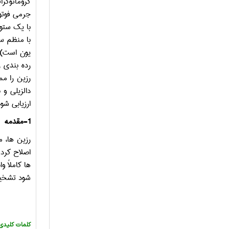
کروماتوگرا
جرمی فوتو
با یک ستون منفرد ش
با منظم ­س
یون است) ب
رده ­بندی 
دالزیلی و 
ارزیابی شود
1-مقدمه
رزین­ ها، 
اصلاح کرد.
شود تشخیص 
:کلمات کلیدی