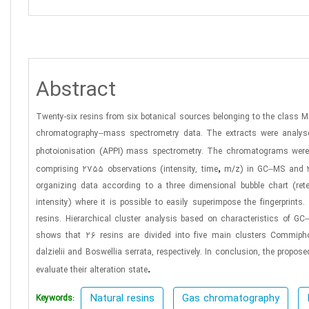
Abstract
Twenty-six resins from six botanical sources belonging to the clas
chromatography–mass spectrometry data. The extracts were analyse
photoionisation (APPI) mass spectrometry. The chromatograms were 
,
comprising 2755 observations (intensity, time
m/z) in GC–MS and 36
organizing data according to a three dimensional bubble chart (re
intensity) where it is possible to easily superimpose the fingerprin
resins. Hierarchical cluster analysis based on characteristics of G
shows that 26 resins are divided into five main clusters Commipho
dalzielii and Boswellia serrata, respectively. In conclusion, the prop
.
evaluate their alteration state
Natural resins
Gas chromatography
Keywords: