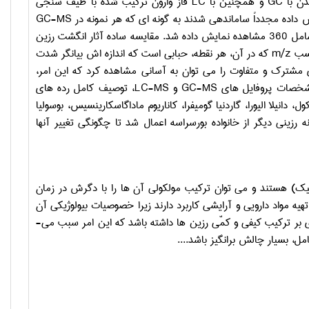
دن با
GC
و همچنین با
LC
فاز وارون ترکیب شده با طیف ­سنجی
 داده مجدداً ساماندهی شدند به گونه ­ای که هر نمونه در
GC-MS
با ستون شامل 360 مشاهده نمایش داده شد. مقایسه ساده آثار انگشت رزین
حسب
m/z
که در آن، هر نقطه، حبابی است که اندازه ­اش بیانگر شدت
ای مشترک و متفاوت را می­ توان به آسانی مشاهده کرد که این امر،
 مشخصات پروفایل­ های
GC-MS
و
LC-MS
، توصیف کامل رده ­های
ج خوشه اصلی کومیفورا موکول، دانیلا الیورا، گاردنیا گومیفرا، کاناریوم ماداگاسکارینسیس، بوسولیا
 رزینی دیگر از خانواده بورسراسه اعمال شد تا چگونگی تغییر آنها
پنیک) هستند و می­ توان ترکیب مولکولی آن ها را با دگرش در زمان
ه مواد دارویی و آرایشی کاربرد دارند زیرا خصوصیات بیولوژیکی آن
ها کاملاً وابسته به ترکیب تری ­ترپن است [1، 2]. منشأ و مد ترشح می ­تواند تاثیر زیادی بر ترکیب کیفی و کمّی رزین­ ها داشته باشد که این امر سبب می­
بسیار چالش ­برانگیز باشد....