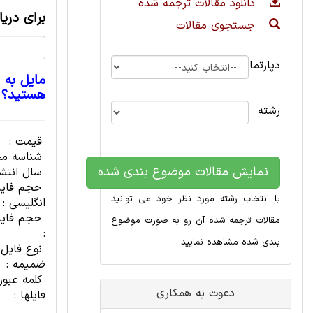
دانلود مقالات ترجمه شده
برای دری
جستجوی مقالات
دپارتمان
مایل به 
هستید؟
رشته
قیمت :
شناسه مح
نمایش مقالات موضوع بندی شده
سال انتشا
حجم فای
با انتخاب رشته مورد نظر خود می توانید
انگلیسی :
حجم فایل
مقالات ترجمه شده آن رو به صورت موضوع
:
بندی شده مشاهده نمایید
نوع فایل
ضمیمه :
کلمه عبور
دعوت به همکاری
فایلها :