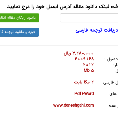
افت لینک دانلود مقاله آدرس ایمیل خود را درج نمایید
دریافت ترجمه فارسی
3,280,000 ریال
صول :
2009168
ر:
2012
ل
5 Mb
 فارسی
2 مگا بایت
 های
Pdf+Word
 همه
www.daneshgahi.com