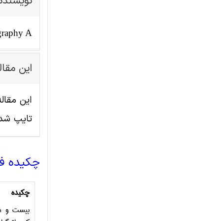
نویسنده
graphy A
این مقا
تایپ شد
چکیده ف
چکیده
بیست و شش