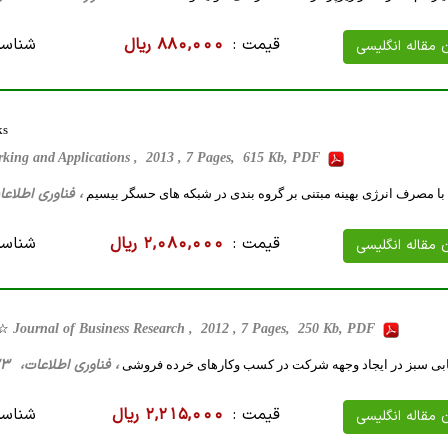
قیمت :
880,000 ریال
شناسه
ن مقاله انگلیسی
ks
rking and Applications , 2013 , 7 Pages, 615 Kb, PDF
، فناوری اطلاعات، 24 صفحه فارسی تایپ شده ، 307 
ا مصرف انرژی بهینه مبتنی بر گروه بندی در شبکه های حسگر بیسیم
قیمت :
2,080,000 ریال
شناسه
ن مقاله انگلیسی
g☆
Journal of Business Research , 2012 , 7 Pages, 250 Kb, PDF
، فناوری اطلاعات، 23 صفحه فارسی تایپ شده ، 291 کیلو بایت WORD
ریابی سبز در ایجاد وجهه شرکت در کسب وکارهای خرده فروشی
قیمت :
2,215,000 ریال
شناسه
ن مقاله انگلیسی