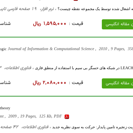
، نرم افزار، 19 صفحه فارسی تایپ شده ، 806 کیلو بایت WORD
یه اشغال شده توسط یک مجموعه نقطه چیست؟
قیمت :
1,595,000 ریال
شناسه
ن مقاله انگلیسی
ogic
Journal of Information & Computational Science , 2010 , 9 Pages, 3
، فناوری اطلاعات، 13 صفحه فارسی تایپ شده ، 542 کیلو بایت WORD
قیمت :
2,080,000 ریال
شناسه
ن مقاله انگلیسی
 theory
ment , 2009 , 19 Pages, 125 Kb, PDF
، فناوری اطلاعات، 42 صفحه فارسی تایپ شده ، 190 کیلو بایت WORD
ت زنجیره تامین پایدار: حرکت به سوی نظریه جدید