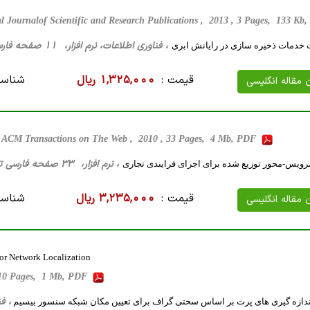
al Journalof Scientific and Research Publications , 2013 , 3 Pages, 133 K
، فناوری اطلاعات، نرم افزار، 11 صفحه فارسی تایپ شده ، 304 کیلو بایت WORD
 خدمات ذخیره سازی در رایانش ابری
قیمت :
1,325,000 ریال
شناسه
ن مقاله انگلیسی
ACM Transactions on The Web , 2010 , 33 Pages, 4 Mb, PDF
، نرم افزار، 33 صفحه فارسی تایپ شده ، 68 کیلو بایت WORD
ویس-محور توزیع شده برای اجرای فرایندی تجاری
قیمت :
3,235,000 ریال
شناسه
ن مقاله انگلیسی
sor Network Localization
 Pages, 1 Mb, PDF
، فناوری 
دازه گیری های پرت بر اساس سختی گراف برای تعیین مکان شبکه سنسور بیسیم