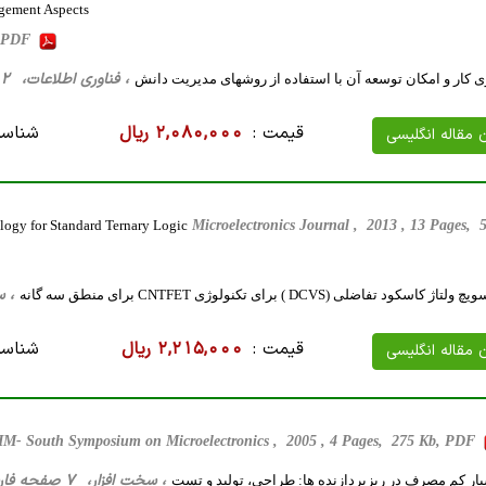
agement Aspects
b, PDF
، فناوری اطلاعات، 12 صفحه فارسی تایپ شده ، 53 کیلو بایت WORD
ی کار و امکان توسعه آن با استفاده از روشهای مدیریت دانش
قیمت :
2,080,000 ریال
شناسه
ن مقاله انگلیسی
logy for Standard Ternary Logic
Microelectronics Journal , 2013 , 13 Pages
، سخت ‌اف
د تفاضلی (DCVS ) برای تکنولوژی CNTFET برای منطق سه گانه
قیمت :
2,215,000 ریال
شناسه
ن مقاله انگلیسی
IM- South Symposium on Microelectronics , 2005 , 4 Pages, 275 Kb, PDF
، سخت ‌افزار، 7 صفحه فارسی تایپ شده ، 205 کیلو بایت WORD
ار کم مصرف در ریزپردازنده ها: طراحی، تولید و تست