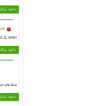
دانلود رایگا
 PDF
BSIRT: یگ الگوریتم موازی SIRT بلوک-تکراری با استفاده از مدل نگاشت منحنی‌الخط
دانلود رایگا
شبکه های حسگ
دانلود رایگا