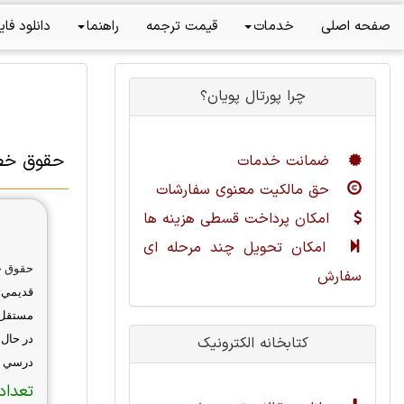
صفحه اصلی
خدمات
قیمت ترجمه
راهنما
دانلود فای
چرا پورتال پویان؟
حقوق خ
ضمانت خدمات
حق مالکیت معنوی سفارشات
امکان پرداخت قسطی هزینه ها
امکان تحویل چند مرحله ای
حقوق 
سفارش
قديمي‌
مستقل 
در حال
کتابخانه الکترونیک
درسي د
تعداد 