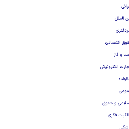
ائی
 الملل
دفتری
قوق اقتصادی
ت و گاز
رت الکترونیکی
واده
مومی
سلامی و حقوق
لکیت فکری
شکی