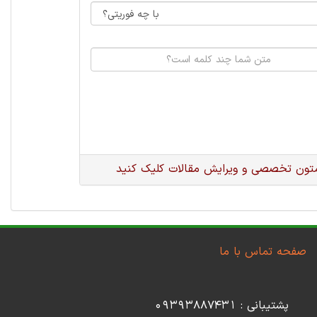
متون تخصصی و ویرایش مقالات کلیک کنید
صفحه تماس با ما
پشتیبانی : 09393887431