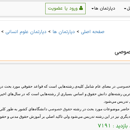
ورود یا عضویت
ل
دپارتمان ها
صفحه اصلی
>
دپارتمان ها
>
دپارتمان علوم انسانی
>
صوصی
خصوصي
در معنای عام شامل كليه‌ی رشته‌هايي است كه قواعد حقوقي مورد بحث در آن
ترين رشته‌هاي دانش حقوق و اساس بسياري از رشته‌هايي است كه در سال‌هاي اخير
تدريس مي‌شود.
 حاضر موضوعات مورد بحث در رشته
حقوق خصوصي
دانشگاه‌هاي كشور به طور كلي 
يگري نيز در اين رشته تدريس مي‌شود ولي تاكيد اصلي بر آموزش حقوق مدني و حقو
بازدید :
7191