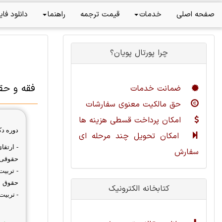
صفحه اصلی
خدمات
قیمت ترجمه
راهنما
دانلود فای
چرا پورتال پویان؟
فقه و حق
ضمانت خدمات
حق مالکیت معنوی سفارشات
امکان پرداخت قسطی هزینه ها
دوره دک
امکان تحویل چند مرحله ای
- ارتق
سفارش
حقوقی آ
- تربیت
حقوق
کتابخانه الکترونیک
- تربیت