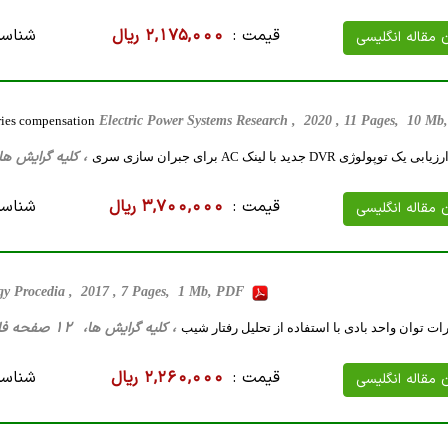
قیمت :
2,175,000 ریال
شناسه
ن مقاله انگلیسی
ries compensation
Electric Power Systems Research , 2020 , 11 Pages, 10 M
، کلیه گرایش ها، 30 صفحه فارسی تایپ شده ، 3 مگا 
وژی DVR جدید با لینک AC برای جبران سازی سری
قیمت :
3,700,000 ریال
شناسه
ن مقاله انگلیسی
gy Procedia , 2017 , 7 Pages, 1 Mb, PDF
، کلیه گرایش ها، 12 صفحه فارسی تایپ شده ، 660 کیلو بایت WORD
ات توان واحد بادی با استفاده از تحلیل رفتار شیب
قیمت :
2,260,000 ریال
شناسه
ن مقاله انگلیسی