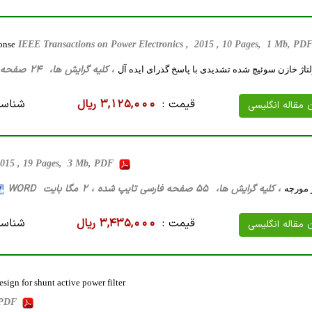
onse
IEEE Transactions on Power Electronics , 2015 , 10 Pages, 1 Mb, PD
، کلیه گرایش ها، 24 صفحه فارسی تایپ شده ، 615 کیلو بایت WORD
لتاژ خازن سوئیچ شده تشدیدی با پاسخ گذرای ایده آل
قیمت :
3,125,000 ریال
شناسه
ن مقاله انگلیسی
 2015 , 19 Pages, 3 Mb, PDF
، کلیه گرایش ها، 55 صفحه فارسی تایپ شده ، 2 مگا بایت WORD
 مورچه
قیمت :
3,435,000 ریال
شناسه
ن مقاله انگلیسی
sign for shunt active power filter
, PDF