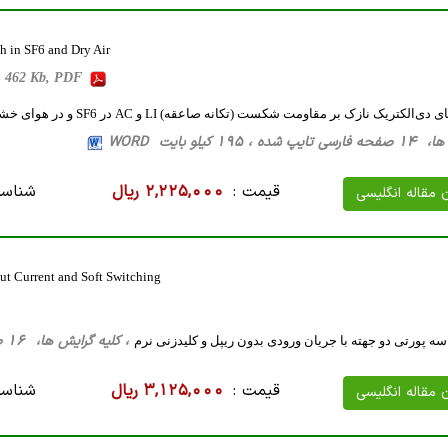
h in SF6 and Dry Air
s, 462 Kb, PDF
الکتریک نازک بر مقاومت شکست (تکانه صاعقه) LI و AC در SF6 و در هوای خشک
195 کیلو بایت WORD
قیمت :
2,225,000 ریال
شناسه
ن مقاله انگلیسی
ut Current and Soft Switching
، کلیه گرایش ها، 16 صفحه فارسی تایپ شده ، 1 مگا بایت WORD
قیمت :
3,125,000 ریال
شناسه
ن مقاله انگلیسی