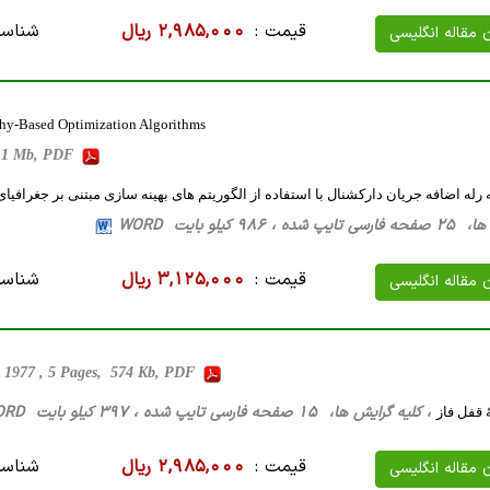
قیمت :
2,985,000 ریال
شناسه
ن مقاله انگلیسی
phy-Based Optimization Algorithms
 1 Mb, PDF
 رله اضافه جریان دارکشنال با استفاده از الگوریتم های بهینه سازی مبتنی بر جغرافیا
986 کیلو بایت WORD
قیمت :
3,125,000 ریال
شناسه
ن مقاله انگلیسی
 1977 , 5 Pages, 574 Kb, PDF
، کلیه گرایش ها، 15 صفحه فارسی تایپ شده ، 397 کیلو بایت WORD
 قفل فاز
قیمت :
2,985,000 ریال
شناسه
ن مقاله انگلیسی