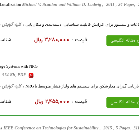
 Localization
Michael V. Scanlon and William D. Ludwig , 2011 , 24 Pages
، کلیه گرایش ها، 47 صفحه فارسی تایپ شده ، 2
عات و سنسور برای افزایش قابلیت شناسایی، دسته‌بندی و مکان‌یابی
قیمت :
3,280,000 ریال
شناسه
ن مقاله انگلیسی
tage Systems with NRG
es, 554 Kb, PDF
، کلیه گرایش ها، 14 صفحه فارسی تایپ شده ، 385
 بازیابی گذرای مدارشکن برای سیستم های ولتاژ فشار متوسط با NRG
قیمت :
2,455,000 ریال
شناسه
ن مقاله انگلیسی
ms
IEEE Conference on Technologies for Sustainability , 2015 , 5 Pages, 3