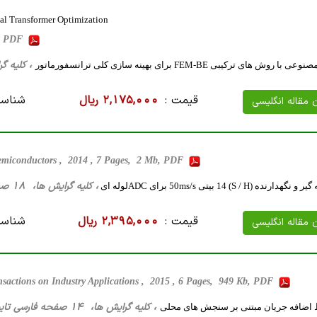
al Transformer Optimization
, PDF
، کلیه گرایش ها، 13 صفحه ف
های ترکیبی FEM-BE برای بهینه سازی کلی ترانسفورماتور
قیمت :
2,175,000 ریال
شناسه
ن مقاله انگلیسی
emiconductors , 2014 , 7 Pages, 2 Mb, PDF
، کلیه گرایش ها، 18 صفحه فارسی تایپ شده ، 460 کیلو بایت WORD
(S / H) 14 بیتی 50ms/s برای ADCلوله ای
قیمت :
2,395,000 ریال
شناسه
ن مقاله انگلیسی
sactions on Industry Applications , 2015 , 6 Pages, 949 Kb, PDF
، کلیه گرایش ها، 14 صفحه فارسی تایپ شده ، 971 کیلو بایت WORD
 اضافه جریان مبتنی بر سنجش های محلی