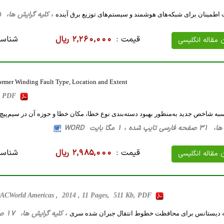
، کلیه گرایش ها، 15 صفحه فارسی تایپ شده ، 720 کیلو بایت WORD
ت اطمینان برای شبکه‌های هوشمند و سیستم‌های توزیع برق آینده
قیمت :
2,260,000 ریال
شناسه
ن مقاله انگلیسی
former Winding Fault Type, Location and Extent
b, PDF
 شاخص جدید به‌منظور بهبود دسته‌بندی نوع خطا، مکان خطا و حوزه آن در سیم‌پیچ 
، 1 مگا بایت WORD
قیمت :
2,985,000 ریال
شناسه
ن مقاله انگلیسی
ACWorld Americas , 2014 , 11 Pages, 511 Kb, PDF
، کلیه گرایش ها، 17 صفحه فارسی تایپ شده ، 1 مگا بایت WORD
له دیستانس برای محافظت خطوط انتقال جبران شده سری