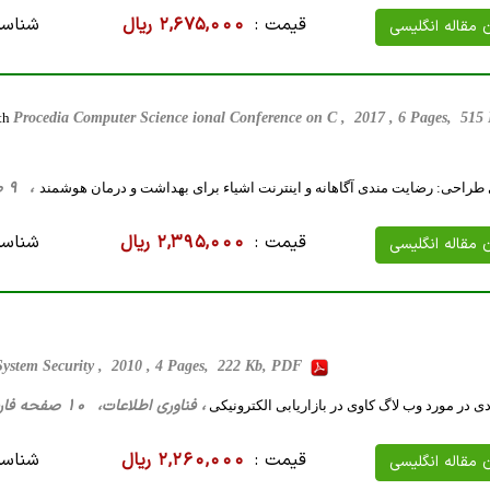
قیمت :
2,675,000 ریال
شناسه
ن مقاله انگلیسی
lth
Procedia Computer Science ional Conference on C , 2017 , 6 Pages, 51
، 9 صفحه فارسی تایپ شده ، 413 کیلو بایت WORD
 طراحی: رضایت مندی آگاهانه و اینترنت اشیاء برای بهداشت و درمان هوشمند
قیمت :
2,395,000 ریال
شناسه
ن مقاله انگلیسی
System Security , 2010 , 4 Pages, 222 Kb, PDF
، فناوری اطلاعات، 10 صفحه فارسی تایپ شده ، 58 کیلو بایت WORD
 در مورد وب لاگ کاوی در بازاریابی الکترونیکی
قیمت :
2,260,000 ریال
شناسه
ن مقاله انگلیسی