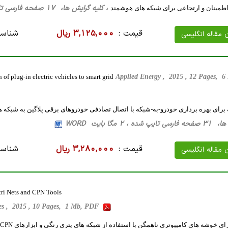
، کلیه گرایش ها، 17 صفحه فارسی تایپ شده ، 327 کیلو بایت WORD
اطمینان و ارتجاعی برای شبکه های هوشمند
قیمت :
3,125,000 ریال
شناسه
ن مقاله انگلیسی
of plug-in electric vehicles to smart grid
Applied Energy , 2015 , 12 Pages, 
ه برای بهره برداری خودرو-به-شبکه با اتصال تصادفی خودروهای برقی پلاگین به شبکه 
، 2 مگا بایت WORD
قیمت :
3,280,000 ریال
شناسه
ن مقاله انگلیسی
tri Nets and CPN Tools
ces , 2015 , 10 Pages, 1 Mb, PDF
ای خوشه های کامپیوتری ناهمگن با استفاده از شبکه های پتری رنگی و ابزارهای CPN