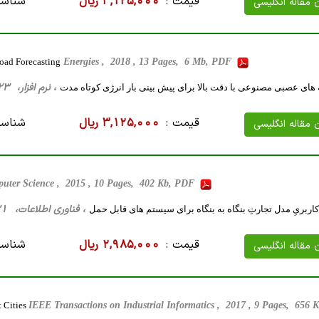
قیمت :
3,125,000 ریال
شناسه
ن مقاله انگلیسی
oad Forecasting
Energies , 2018 , 13 Pages, 6 Mb, PDF
، نرم افزار، 23 صفحه فارسی تایپ شده ، 1 مگا بایت WORD
های عصبی مصنوعی با دقت بالا برای پیش بینی بار انرژی کوتاه مدت
قیمت :
3,125,000 ریال
شناسه
ن مقاله انگلیسی
uter Science , 2015 , 10 Pages, 402 Kb, PDF
، فناوری اطلاعات، 21 صفحه فارسی تایپ شده ، 624 کیلو بایت WORD
ربریِ مدل تجارتِ بنگاه به بنگاه برای سیستم های قابل حمل
قیمت :
2,985,000 ریال
شناسه
ن مقاله انگلیسی
t Cities
IEEE Transactions on Industrial Informatics , 2017 , 9 Pages, 656