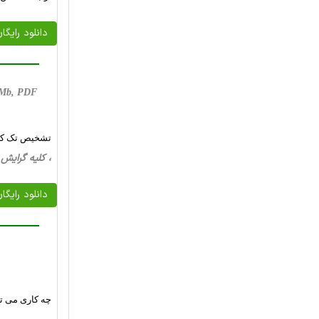
دانلود رایگا
3 Mb, PDF
تشخیص تک کاناله-تک آزمایشیِ مول
، کلیه گرایش ها، 17 صفحه فارسی تایپ شده ، 
دانلود رایگا
چه کاری می ت