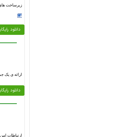
زیرساخت های 
دانلود رایگا
ارائه ی یک جم
دانلود رایگا
ارتباطات امن و آگاه از QoS برای 