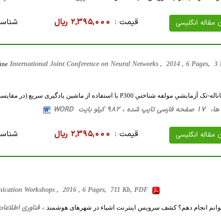
قیمت :
2,395,000 ریال
شناسه
ن مقاله انگلیسی
ine
International Joint Conference on Neural Networks , 2014 , 6 Pages, 
فه شناختیِ P300 با استفاده از ماشین یادگیری سریع (در مقایسه با BPNN و SVM)
982 کیلو بایت WORD
قیمت :
2,395,000 ریال
شناسه
ن مقاله انگلیسی
ication Workshops , 2016 , 6 Pages, 711 Kb, PDF
، فناوری اطلاعات، 15 صفحه فارسی تایپ شده ، 568 کیل
وانم انجام دهم؟ کشف سرویس اینترنت اشیاء در شهرهای هوشمند