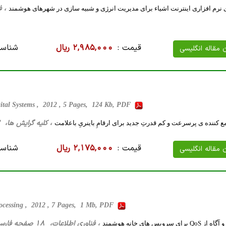
، فناور
نرم افزاری اینترنت اشیاء برای مدیریت انرژی و شبیه سازی در شهرهای هوشمند
قیمت :
2,985,000 ریال
شناسه
ن مقاله انگلیسی
ital Systems , 2012 , 5 Pages, 124 Kb, PDF
، کلیه گرایش ها، 13 صفحه فارسی تایپ شده ، 312 کیلو بایت WORD
ع کننده ی پرسرعت و کم قدرتِ جدید برای ارقامِ باینریِ باعلامت
قیمت :
2,175,000 ریال
شناسه
ن مقاله انگلیسی
rocessing , 2012 , 7 Pages, 1 Mb, PDF
، فناوری اطلاعات، 18 صفحه فارسی تایپ شده ، 342 کیلو بایت WORD
سرویس های خانه هوشمند