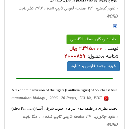
تنوع پروموتر (ارتقاء دهنده) در تحول چند ژنی
، علوم گیاهی، 24 صفحه فارسی تایپ شده ، 366 کیلو بایت
WORD
دانلود رایگان مقاله انگلیسی
قیمت :
2,395,000 ریال
شناسه محصول:
2000859
خرید ترجمه فارسی و دانلود
A taxonomic revision of the tigers (Panthera tigris) of Southeast Asia
mammalian biology , 2006 , 20 Pages, 561 Kb, PDF
تجدید نظر ی در طبقه بندی ببر های جنوب شرقی آسیا (Panthera دجله)
، علوم جانوری، 24 صفحه فارسی تایپ شده ، 1 مگا بایت
WORD