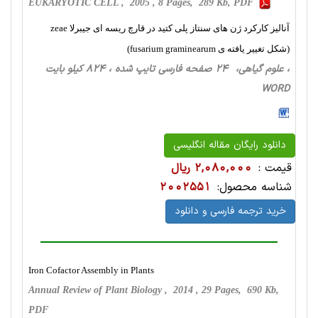
EUKARYOTIC CELL , 2005 , 8 Pages, 289 Kb, PDF
آنالیز کارکرد ژن های سنتاز پلی کتید در قارچ ریسه ای جیبرلا zeae
(شکل تغییر یافته ی fusarium graminearum)
، علوم گیاهی، 24 صفحه فارسی تایپ شده ، 824 کیلو بایت
WORD
دانلود رایگان مقاله انگلیسی
قیمت :
2,080,000 ریال
شناسه محصول:
2002551
خرید ترجمه فارسی و دانلود
Iron Cofactor Assembly in Plants
Annual Review of Plant Biology , 2014 , 29 Pages, 690 Kb,
PDF