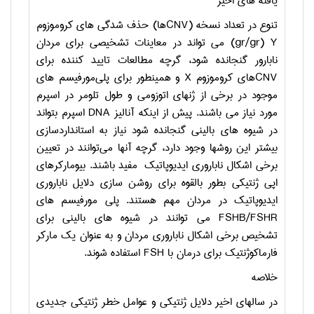
یافته های اخیر
تنوع در تعداد نسخه (
CNV
ها) حذف شدگی های کروموزوم
Y
(
gr/gr
) می تواند در معاینات تشخیصی برای مردان
نابارور گنجانده شود، گرچه مطالعات تایید کننده برای
CNV
های کروموزوم
X
و همینطور برای پلی‌مورفیسم های
موجود در برخی از ژنهای اتوزومی و طول تلومر در اسپرم
مورد نیاز می باشند. پیش از اینکه آنالیز
DNA
اسپرم بتواند
در شیوه های بالینی گنجانده شود نیاز به استانداردسازی
بیشتر این روشها وجود دارد، گرچه آنها می‌توانند در تعیین
برخی اشکال ناباروری ایدیوپاتیک مفید باشند. بیومارکرهای
اپی ژنتیکی بطور بالقوه برای روشن سازی دلایل ناباروری
ایدیوپاتیک در مردان مهم هستند. پلی مورفیسم های
FSHB/FSHR
می توانند در شیوه های بالینی برای
تشخیص برخی اشکال ناباروری مردان و به عنوان یک مارکر
فارماکوژنتیک برای درمان با
FSH
استفاده شوند.
خلاصه
در سالهای اخیر دلایل ژنتیکی و عوامل خطر ژنتیکی جدیدی