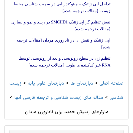
تداخل اپی ژنتیک – میتوکندریایی در سمیت شناسی محیط
زیست [مقالات ترجمه شده]
نقش تنظیم گر اپی‌ژنتیک SMCHD1 در رشد و نمو و بیماری
[مقالات ترجمه شده]
اپی ژنتیک و نقش آن در ناباروری مردان [مقالات ترجمه
شده]
تنظیم ژن در سطح رونویسی و بعد از رونویسی توسط
RNA غیر کدکننده ی طویل [مقالات ترجمه شده]
صفحه اصلی
>
دپارتمان ها
>
دپارتمان علوم پايه
>
زیست
شناسی
>
مقاله های زیست شناسی و ترجمه فارسی آنها
>
مارکرهای ژنتیکی جدید برای ناباروری مردان