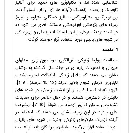
شناسایی شده اند و تکنولوژی های جدید برای آنالیز
ژنومیک و پست- ژنومیک (آرایه ها، توالی یابی نسل آینده،
پروتئومیکس، متابلومیکس، آنالیز همگانی متیلوم و غیره)
زمینه های پژوهشی نویدبخشی هستند. تصور می شود که
در آینده نزدیک برخی از این آزمایشات ژنتیکی و اپی‌ژنتیکی
در شیوه های بالینی مورد استفاده قرار خواهند گرفت.
-1
مقدمه
مطالعات روابط ژنتیکی، غربالگری موتاسیون ژنی، مدلهای
حیوانی و تحقیقات پایه ای در چند سال گذشته به روشنی
نشان می دهند که دلایل ژنتیکی اختلالات اسپرماتوژنز و
ناباروری مردان شیوع بالایی دارند (15-10 درصد)
]
9-1
[
.
گرچه تعداد نسبتا کمی از آزمایشات ژنتیکی در شیوه های
بالینی در دسترس هستند و در حال حاضر برای معاینات
تشخیصی مردان نابارور توصیه می شوند
]
10-7
[
، پیشرفت
های جدید در این زمینه نشان می دهند که احتمالا در
آینده نزدیک مارکرهای ژنتیکی جدید در شیوه های بالینی
مورد استفاده قرار می‌گیرند. بنابراین، پزشکان باید از اهمیت