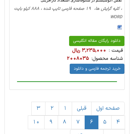
نقش اکوسیستم در شکوفاسازی استعداد کارآفرینی
، کلیه گرایش ها، 19 صفحه فارسی تایپ شده ، 888 کیلو بایت
WORD
دانلود رایگان مقاله انگلیسی
قیمت :
3,235,000 ریال
شناسه محصول:
2008035
خرید ترجمه فارسی و دانلود
صفحه اول
قبلی
1
2
3
10
9
8
7
6
5
4