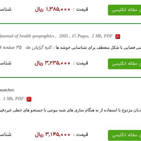
قیمت :
1,385,000 ریال
شناسه
ن مقاله انگلیسی
 journal of health geographics , 2005 , 15 Pages, 1 Mb, PDF
، کلیه گرایش ها، 35 صفحه فارسی تایپ شده ، 1 مگا بایت WORD
شی فضایی با شکل منعطف برای شناسایی خوشه ها
قیمت :
3,235,000 ریال
شناسه
ن مقاله انگلیسی
searches
es, 1 Mb, PDF
ان مزدوج با استفاده از به هنگام سازی های شبه نیوتنی با جستجو های خطی غیردقی
قیمت :
3,145,000 ریال
شناسه
ن مقاله انگلیسی