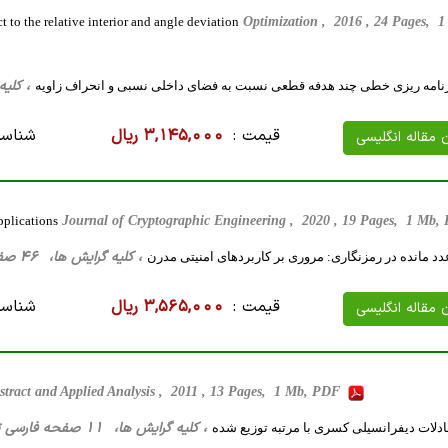
 to the relative interior and angle deviation
Optimization , 2016 , 24 Pages,
، کلیه گرایش ها، 
رنامه ریزی خطی چند هدفه قطعی نسبت به فضای داخلی نسبی و انحراف زاویه
قیمت :
3,145,000 ریال
شناسه
ن مقاله انگلیسی
pplications
Journal of Cryptographic Engineering , 2020 , 19 Pages, 1 Mb
، کلیه گرایش ها، 46 صفحه فارسی تایپ شده ، 1 مگا بایت WORD
 مانده در رمزنگاری: مروری بر کاربردهای امنیتی مدرن
قیمت :
3,565,000 ریال
شناسه
ن مقاله انگلیسی
stract and Applied Analysis , 2011 , 13 Pages, 1 Mb, PDF
، کلیه گرایش ها، 11 صفحه فارسی تایپ شده ، 592 کیلو بایت WORD
ادلات دیفرانسیلی کسری با مرتبه توزیع شده