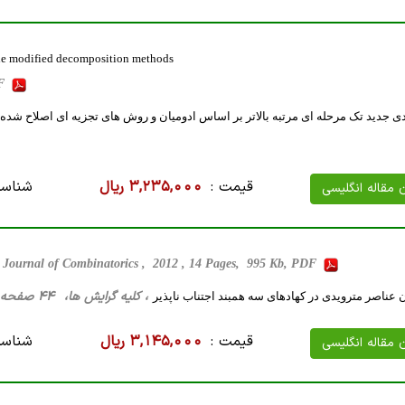
he modified decomposition methods
DF
 جدید تک مرحله ای مرتبه بالاتر بر اساس ادومیان و روش های تجزیه ای اصلاح شده
قیمت :
3,235,000 ریال
شناسه
ن مقاله انگلیسی
Journal of Combinatorics , 2012 , 14 Pages, 995 Kb, PDF
، کلیه گرایش ها، 44 صفحه فارسی تایپ شده ، 1 مگا بایت WORD
عناصر مترویدی در کهادهای سه همبند اجتناب ناپذیر
قیمت :
3,145,000 ریال
شناسه
ن مقاله انگلیسی