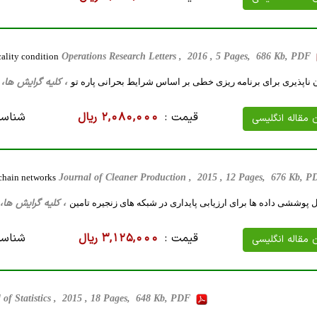
cality condition
Operations Research Letters , 2016 , 5 Pages, 686 Kb, PDF
، کلیه گرایش ها، 16 صفحه فارسی تایپ شده ، 447 کیلو بایت
 ناپذیری برای برنامه ریزی خطی بر اساس شرایط بحرانی پاره تو
قیمت :
2,080,000 ریال
شناسه
ن مقاله انگلیسی
 chain networks
Journal of Cleaner Production , 2015 , 12 Pages, 676 Kb, 
، کلیه گرایش ها، 39 صفحه فارسی تایپ شده ، 1 مگا بای
پوششی داده ها برای ارزیابی پایداری در شبکه های زنجیره تامین
قیمت :
3,125,000 ریال
شناسه
ن مقاله انگلیسی
 of Statistics , 2015 , 18 Pages, 648 Kb, PDF