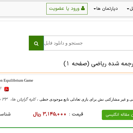
ورود یا عضویت
ل
دپارتمان ها
رجمه شده رياضی
(صفحه 1)
ion Equilibrium Game
DF
، کلیه گرایش ها، 33 صفحه فارسی تایپ شده ، 1 مگا بایت WORD
 و غیر مشارکتی نش برای بازی تعادلی تابع موجودی خطی
قیمت :
3,145,000 ریال
شناسه
ن مقاله انگلیسی