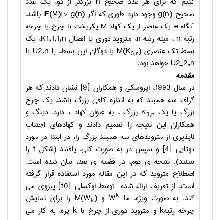
کنیم که برای هر عدد صحیح
n
بزرگتر از دو، یک عدد
صحیح
g(n)
وجود دارد طوری که اگر
|E(M)| > g(n)
باشد،
آنگاه
e
یک عنصر از یک کهاد
M
یکریخت با چرخ یا چرخه
رتبه
n
، میله رتبه
n
، متروید دوری یا اتصال
K1,1,1,n
، یک
بسط تک عنصری
)
M(K
یا دوگان این بسط، یا
U2.n
یا
3,n
U2_2,n
خواهد بود.
مقدمه
در سال 1993، اپروسکی و همکاران [9] نشان دادند که هر
گراف سه همبند که به اندازه کافی بزرگ باشد، یک چرخ
بزرگ یا یک
K
بزرگ ، به عنوان کهاد ، دارد. دینگ و
3,n
همکاران این نتیجه را تعمیم دادند و کهادهای اجتناب
ناپذیری از مترویدهای سه همبند بزرگ را، در ابتدا در مورد
دوتایی [4] و سپس در به صورت کلی، یافتند (شکل 1 را
ببینید). نتیجه­ ی دوم، در قضیه­ ی بعد، بیان شده است.
اصطلاح متروید که در این مقاله مورد استفاده قرار گرفته
است، از تعریف ارائه شده توسط اوکسلی [10] پیروی می
k
کند. به صورت ویژه، ما
W
و
)
M(W
را برای نمایش
k
چرخه رتبه
k
و متروید دوری از چرخ با
k
پره، به کار می