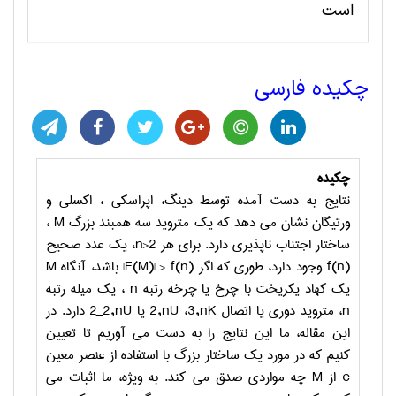
است
چکیده فارسی
چکیده
نتایج به دست آمده توسط دینگ، اپراسکی ، اکسلی و
ورتیگان نشان می دهد که یک متروید سه همبند بزرگ
M
،
ساختار اجتناب ناپذیری دارد. برای هر
n>2
، یک عدد صحیح
f(n)
وجود دارد، طوری که اگر
|E(M)| > f(n)
باشد، آنگاه
M
یک کهاد یکریخت با چرخ یا چرخه رتبه
n
، یک میله رتبه
n
، متروید دوری یا اتصال
K
3,n
،
U
2,n
یا
U
2_2,n
دارد. در
این مقاله، ما این نتایج را به دست می آوریم تا تعیین
کنیم که در مورد یک ساختار بزرگ با استفاده از عنصر معین
e
از
M
چه مواردی صدق می کند. به ویژه، ما اثبات می