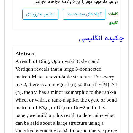
بریم. ما، مورد دوم را چرخ رتبه
k
خواهیم خواند...
کهادهای سه همبند
عناصر مترویدی
:کلمات
کلیدی
چکیده انگلیسی
Abstract
A result of Ding, Oporowski, Oxley, and
Vertigan reveals that a large
3-connected
matroidM has unavoidable structure. For every
n
>
2,
there is an integer f
(
n
)
so that if
|
E
(
M
)
|
>
f
(
n
)
, thenM has a minor
isomorphic to the rank-n
wheel or whirl, a rank-n spike, the cycle
or bond
matroid of K3
,
n, or U2
,
n or Un
−
2
,
n. In this
paper, we build
on this result to determine what
can be said about a large structure
using a
specified element e of M. In particular, we prove