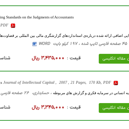
ting Standards on the Judgments of Accountants
b, PDF
ایی اضافی ارائه شده درباره‌ی استانداردهای گزارشگری مالی بین المللی بر قضاوت‌ه
WORD
قیمت :
3,435,000 ریال
شناسه
ن مقاله انگلیسی
ts
Journal of Intellectual Capital , 2007 , 21 Pages, 170 Kb, PDF
، حسابداری، 26 صفحه فارسی تایپ شده ، 125 کیلو بایت WORD
 انساني در سرمايه فكري و گزارش هاي مربوطه
قیمت :
3,345,000 ریال
شناسه
ن مقاله انگلیسی