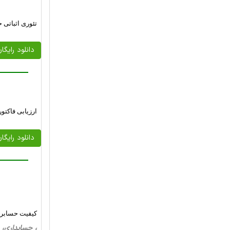
تئوری اثباتی 
دانلود رایگا
ارزیابی فاکتو
دانلود رایگا
کیفیت حسابرس
، حسابداری، 23 صفحه فارسی تایپ شده ، 503 کیلو بایت 