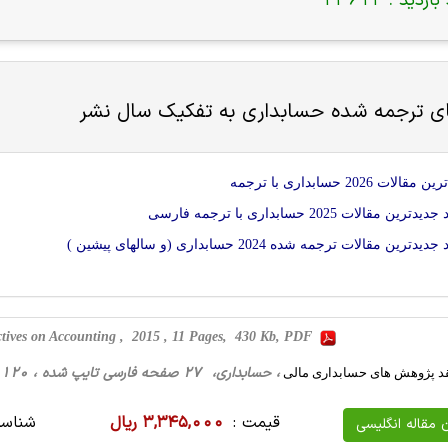
بازدید :
23612
ای ترجمه شده
حسابداری
به تفکیک سال نشر
لات 2026 حسابداری با ترجمه
رین مقالات 2025 حسابداری با ترجمه فارسی
دترین مقالات ترجمه شده 2024 حسابداری (و سالهای پیشین )
ectives on Accounting , 2015 , 11 Pages, 430 Kb, PDF
، حسابداری، 27 صفحه فارسی تایپ شده ، 120 کیلو بایت WORD
نقد پژوهش های حسابداری مالی
قیمت :
3,345,000 ریال
شناسه
ن مقاله انگلیسی