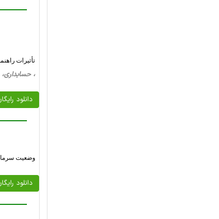
تأثیرات راهنم
، حسابداری، 45 صفحه فارسی تایپ شده ، 197 کیلو بایت 
دانلود رایگا
وضعيت سرمايه
دانلود رایگا