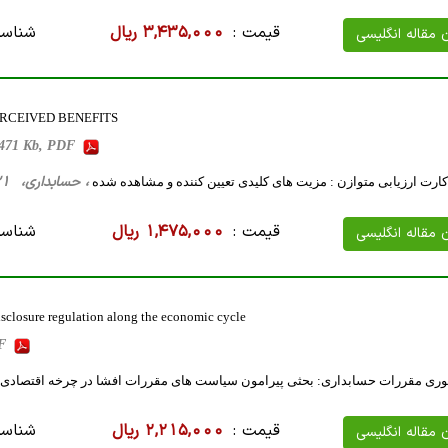
قیمت :
3,435,000 ریال
شناسه
ن مقاله انگلیسی
RCEIVED BENEFITS
471 Kb, PDF
، حسابداری، 21 صفحه فارسی تایپ شده ، 174 کیلو بایت WORD
رت ارزیابی متوازن : مزیت های کلیدی تعیین کننده و مشاهده شده
قیمت :
1,475,000 ریال
شناسه
ن مقاله انگلیسی
disclosure regulation along the economic cycle
DF
وری مقررات حسابداری: بحثی پیرامون سیاست های مقررات افشا در چرخه اقتصادی
قیمت :
2,215,000 ریال
شناسه
ن مقاله انگلیسی