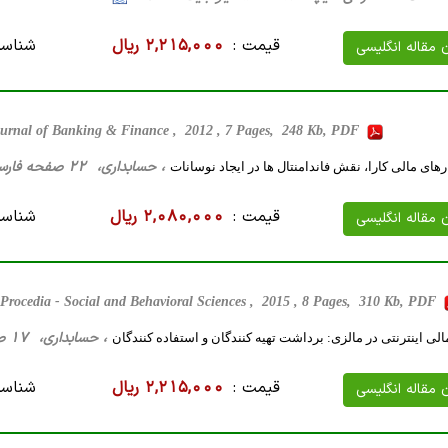
قیمت :
2,215,000 ریال
شناسه
ن مقاله انگلیسی
urnal of Banking & Finance , 2012 , 7 Pages, 248 Kb, PDF
، حسابداری، 22 صفحه فارسی تایپ شده ، 149 کیلو بایت WORD
های مالی کارا، نقش فاندامنتال ها در ایجاد نوسانات
قیمت :
2,080,000 ریال
شناسه
ن مقاله انگلیسی
Procedia - Social and Behavioral Sciences , 2015 , 8 Pages, 310 Kb, PDF
، حسابداری، 17 صفحه فارسی تایپ شده ، 39 کیلو بایت WORD
ی اینترنتی در مالزی: برداشت تهیه کنندگان و استفاده کنندگان
قیمت :
2,215,000 ریال
شناسه
ن مقاله انگلیسی