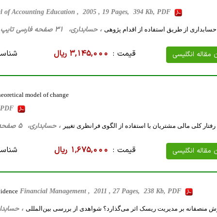
l of Accounting Education , 2005 , 19 Pages, 394 Kb, PDF
، حسابداری، 31 صفحه فارسی تایپ شده ، 528 کیلو بایت WORD
سابداری از طریق استفاده از اقدام پژوهی
قیمت :
3,145,000 ریال
شناسه
ن مقاله انگلیسی
theoretical model of change
b, PDF
، حسابداری، 5 صفحه فارسی تایپ شده ، 25 کیلو بایت WORD
 رفتار کلی مالی مشتریان با استفاده از الگوی فرانظری تغییر
قیمت :
1,675,000 ریال
شناسه
ن مقاله انگلیسی
vidence
Financial Management , 2011 , 27 Pages, 238 Kb, PDF
، حسابداری، 29 صفحه فارسی تایپ شد
ش منصفانه بر مدیریت ریسک اثر می‌گذارد؟ شواهدی از بررسی بین‌المللی