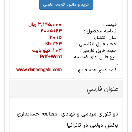
قیمت :
3,145,000 ریال
شناسه محصول :
2005164
سال انتشار:
2015
حجم فایل انگلیسی :
324 Kb
حجم فایل فارسی :
103 کیلو بایت
نوع فایل های ضمیمه
Pdf+Word
:
کلمه عبور همه فایلها :
www.daneshgahi.com
عنوان فارسي
دو تئوری مردمی و نهادی- مطالعه حسابداری
بخش دولتی در تانزانیا