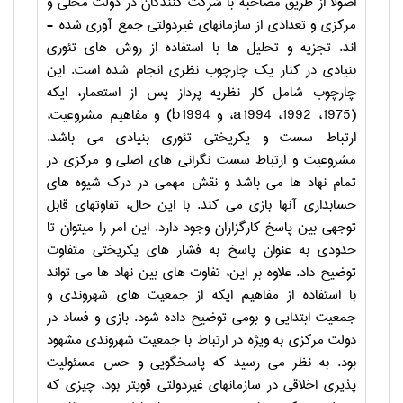
اصولا از طریق مصاحبه با شرکت کنندگان در دولت محلی و
مرکزی و تعدادی از سازمان­های غیردولتی جمع­ آوری شده ­
اند. تجزیه و تحلیل­ ها با استفاده از روش ­های تئوری
بنیادی در کنار یک چارچوب نظری انجام شده است. این
چارچوب شامل کار نظریه پرداز پس از استعمار، ایکه
(1975، 1992، 1994
a
، و 1994
b
) و مفاهیم مشروعیت،
ارتباط سست و یکریختی تئوری بنیادی می ­باشد.
مشروعیت و ارتباط سست نگرانی های اصلی و مرکزی در
تمام نهاد ها می ­باشد و نقش مهمی در درک شیوه­ های
حسابداری آن­ها بازی می­ کند. با این حال، تفاوت­های قابل
توجهی بین پاسخ کارگزاران وجود دارد. این امر را می­توان تا
حدودی به عنوان پاسخ به فشار های یکریختی متفاوت
توضیح داد. علاوه بر این، تفاوت­ های بین نهاد ها می­ تواند
با استفاده از مفاهیم ایکه از جمعیت­ های شهروندی و
جمعیت ابتدایی و بومی توضیح داده شود. بازی و فساد در
دولت مرکزی به ویژه در ارتباط با جمعیت شهروندی مشهود
بود. به نظر می­ رسید که پاسخگویی و حس مسئولیت
پذیری اخلاقی در سازمان­های غیردولتی قوی­تر بود، چیزی که