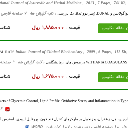
tional Journal of Ayurvedic and Herbal Medicine , 2013 , 7 Pages, 741 Kb
، کلیه گرایش ها، 7 صفحه فارسی تایپ شده ، 36 کیلو بایت WORD
قیمت :
1,885,000 ریال
شناسه
ن مقاله انگلیسی
AL RATS
Indian Journal of Clinical Biochemistry , 2009 , 6 Pages, 112 K
، کلیه گرایش ها، 9 صفحه فارسی تایپ شده ، 209 کیلو بایت WORD
هی
قیمت :
1,675,000 ریال
شناسه
ن مقاله انگلیسی
s of Glycemic Control, Lipid Profile, Oxidative Stress, and Inflammation in Type
PDF
رچین، هل، زعفران، و زنجبیل بر مارکرهای کنترل قند خون، پروفایل لیپیدی، استرس اکسید
107 کیلو بایت WORD