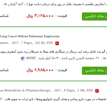
، کلیه گرایش ها، 20 صفحه فارسی تایپ شده ، 426 کیلو بایت WORD
ک اینکرتین تقلیدی با مصرف یکبار در روز برای درمان دیابت نوع 2
قیمت :
3,125,000 ریال
شناسه
ن مقاله انگلیسی
th Lung Cancer Without Pulmonary Emphysema
reatment , 2017 , 7 Pages, 141 Kb, PDF
یرنده عامل رشد اپی درمال در سیگاری های مبتلا به سرطان ریه بدون آمفیزم ریوی
504 کیلو بایت WORD
قیمت :
2,985,000 ریال
شناسه
ن مقاله انگلیسی
iew
Biomedicine & Pharmacotherapy , 2017 , 8 Pages, 2 Mb, PDF
، کلیه گر
تحقیقات در مورد دارو رسانی و هدف گیری نانولیپوزوم‌ها / نانو ذرات به سوی قلب