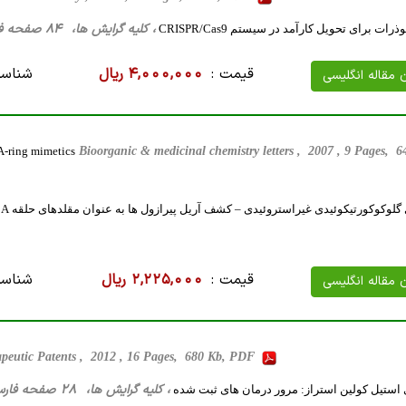
، کلیه گرایش ها، 84 صفحه فارسی تایپ شده ، 12 مگا بایت WORD
رات برای تحویل کارآمد در سیستم CRISPR/Cas9
قیمت :
4,000,000 ریال
شناسه
ن مقاله انگلیسی
A-ring mimetics
Bioorganic & medicinal chemistry letters , 2007 , 9 Pages,
لوکوکورتیکوئیدی غیراستروئیدی – کشف آریل پیرازول ها به عنوان مقلدهای حلقه A
قیمت :
2,225,000 ریال
شناسه
ن مقاله انگلیسی
peutic Patents , 2012 , 16 Pages, 680 Kb, PDF
، کلیه گرایش ها، 28 صفحه فارسی تایپ شده ، 622 کیلو بایت WORD
 استیل کولین استراز: مرور درمان های ثبت شده