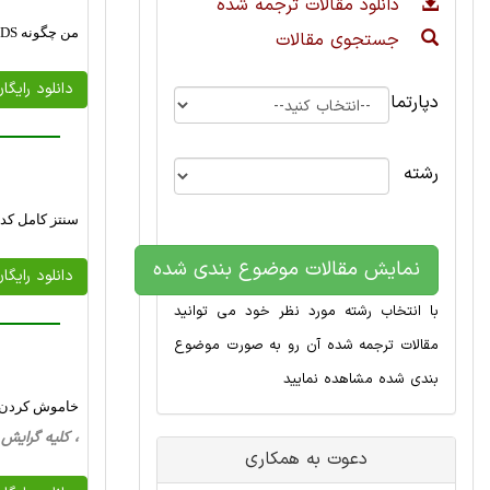
دانلود مقالات ترجمه شده
من چگونه MDS پس از شکست داروی هایپومتیله کننده درمان می کنم
جستجوی مقالات
دانلود رایگا
دپارتمان
رشته
سنتز کامل کد
نمایش مقالات موضوع بندی شده
دانلود رایگا
با انتخاب رشته مورد نظر خود می توانید
مقالات ترجمه شده آن رو به صورت موضوع
بندی شده مشاهده نمایید
خاموش کردن فارماکولوژیک miR-152 از نارسا
، کلیه گرایش ها، 29 صفحه فارسی تایپ شده ، 
دعوت به همکاری