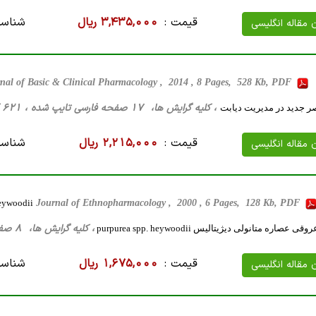
قیمت :
3,435,000 ریال
شناسه
ن مقاله انگلیسی
rnal of Basic & Clinical Pharmacology , 2014 , 8 Pages, 528 Kb, PDF
، کلیه گرایش ها، 17 صفحه فارسی تایپ شده ، 621 کیلو بایت WORD
ر جدید در مدیریت دیابت
قیمت :
2,215,000 ریال
شناسه
ن مقاله انگلیسی
heywoodii
Journal of Ethnopharmacology , 2000 , 6 Pages, 128 Kb, PDF
، کلیه گرایش ها، 8 صفحه فارسی تایپ شده ، 391 کیلو بایت WORD
صاره متانولی دیژیتالیس purpurea spp. heywoodii
قیمت :
1,675,000 ریال
شناسه
ن مقاله انگلیسی