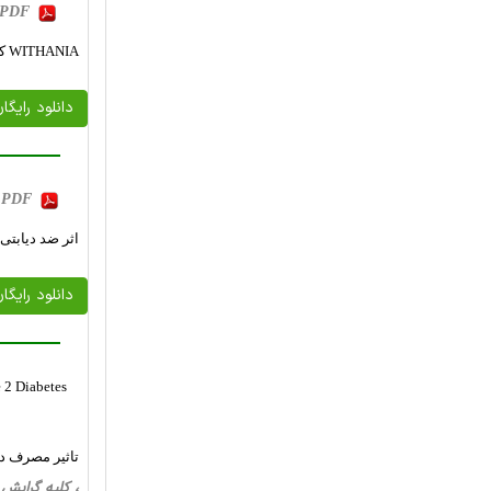
, PDF
WITHANIA کواگولانس و DUNAL. (پنیر دووعدا): یک بررسی
دانلود رایگا
b, PDF
اثر ضد دیابتی WITHANIA COAGULANS در موش های آزمایشگا
دانلود رایگا
 2 Diabetes
تاثیر مصرف دا
، کلیه گرایش ها، 10 صفحه فارسی تایپ شده ، 