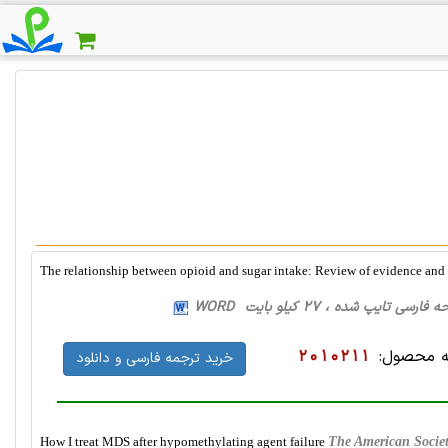
The relationship between opioid and sugar intake: Review of evidence and 
 محصول:
2010211
خرید ترجمه فارسی و دانلود
How I treat MDS after hypomethylating agent failure
The American Socie