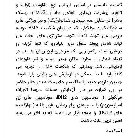
تصمیم بایستی بر اساس ارزیابی نوع مقاومت (اولیه و
ثانویه، پیشرفت بیماری [لوکمی حاد یا
MDS
با ریسک
بالاتر] در مقابل عدم بهبودی هماتولوژیک) و نیز ویژگی های
سایتوژنتیک و مولکولی که در زمان شکست
HMA
دوباره
بررسی می شوند، اتخاذ شود. استراتژی های نجات می
تواند شامل پیوند سلول های بنیادی، که تنها گزینه ی
درمانی است، وکموتراپی، که هر دوی این روش ها تنها در
تعداد اندکی از موارد امکان پذیر است، و نیز داروهای
ازمایشی باشد. بیمارانی که شکست
HMA
را تجربه می
کنند باید تا حد ممکن در آزمایش های بالینی وارد شوند.
چندین داروی جدید با مکانیسم های مختلف در حال حاضر
در این شرایط در حال آزمایش هستند. داروها تغیرات
مولکولی ( موتاسیون های
IDH2
، موتاسیون های ژن
اسپلیسوزوم) یا مسیرهای پیام رسانی تغییر یافته (مهارکننده
های
BCL2
) را هدف قرار می دهند که به نظر می رسد
اصلی ترین علت باشند.
1-
مقدمه