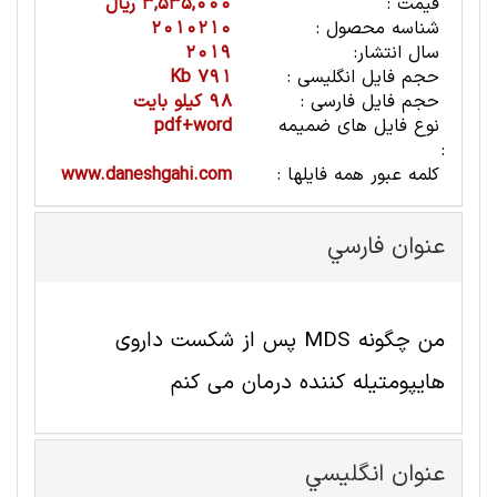
قیمت :
3,535,000 ریال
شناسه محصول :
2010210
سال انتشار:
2019
حجم فایل انگلیسی :
791 Kb
حجم فایل فارسی :
98 کیلو بایت
نوع فایل های ضمیمه
pdf+word
:
کلمه عبور همه فایلها :
www.daneshgahi.com
عنوان فارسي
من چگونه MDS پس از شکست داروی
هایپومتیله کننده درمان می کنم
عنوان انگليسي