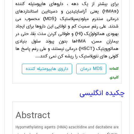
برای بیشتر از یک دهه ، داروهای هایپومتیله کننده
(HMAs)
یعنی آزاسایتیدین و دسیتابین استانداردهای
درمانی سندرم میلودیسپلاستیک
(MDS)
محسوب می
شدند. علی رغم سمیت کم و توانایی این داروها برای ایجاد
بهبودی هماتولوژیک
(HI)
و طولانی کردن مدت بقا، حتی در
بیماران مسن،
HMA
ها بدون پیوند سلول بنیادی
هماتوپویتیک
(HSCT)
درمانی نیستند، و علی رغم پاسخ ها
کلونی های نئوپلاستیک را ریشه کن نمی کنند....
درمان MDS
داروی هایپومتیله کننده
:کلمات
کلیدی
چکیده انگلیسی
Abstract
Hypomethylating agents (HMA) azacitidine and decitabine are