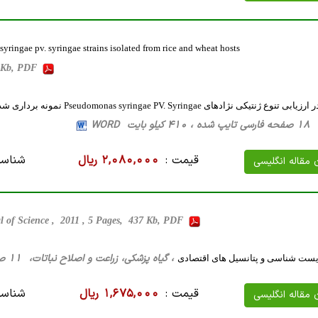
yringae pv. syringae strains isolated from rice and wheat hosts
 Kb, PDF
ایت WORD
قیمت :
2,080,000 ریال
شناسه
ن مقاله انگلیسی
al of Science , 2011 , 5 Pages, 437 Kb, PDF
، گیاه پزشکی، زراعت و اصلاح نباتات، 11 صفحه فارسی تایپ شده ، 5 مگا بایت WORD
زیست شناسی و پتانسیل های اقتصادی
قیمت :
1,675,000 ریال
شناسه
ن مقاله انگلیسی