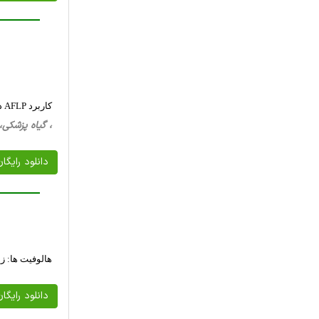
کاربرد AFLP در ارزیابی تنوع ژنتیکی نژادهای Pseudomonas syringae PV. Syringae نمونه برداری شده از میزبان های برنج و گندم
، گیاه پزشکی، 18 صفحه فارسی تایپ شده ، 410 کیلو ب
دانلود رایگا
هالوفیت ها: 
دانلود رایگا