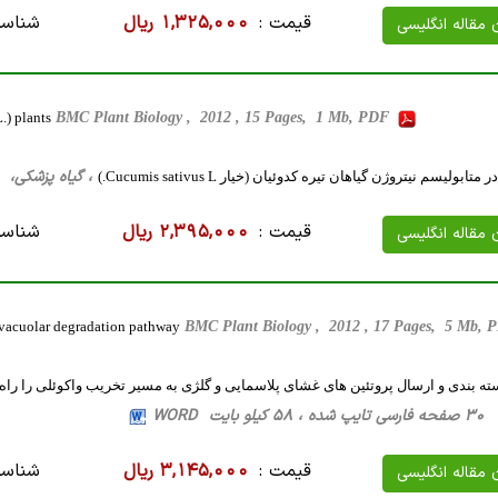
قیمت :
1,325,000 ریال
شناسه
ن مقاله انگلیسی
.) plants
BMC Plant Biology , 2012 , 15 Pages, 1 Mb, PDF
، گیاه پزشکی، 29 صفحه فارسی تایپ شده ، 1 مگا بایت ORD
تابولیسم نیتروژن گیاهان تیره کدوئیان (خیار Cucumis sativus L.)
قیمت :
2,395,000 ریال
شناسه
ن مقاله انگلیسی
e vacuolar degradation pathway
BMC Plant Biology , 2012 , 17 Pages, 5 Mb,
سته بندی و ارسال پروتئین های غشای پلاسمایی و گلژی به مسیر تخریب واکوئلی را راه 
یت WORD
قیمت :
3,145,000 ریال
شناسه
ن مقاله انگلیسی