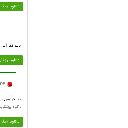
دانلود رایگا
تأثیر فقر آهن در م
دانلود رایگا
 PDF
یوبیکوئیتین د
، گیاه پزشکی، 30 صفحه فارسی تایپ شده ، 58 کیلو با
دانلود رایگا