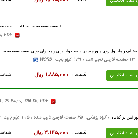
قیمت :
1,675,000 ریال
شناسه
ن مقاله انگلیسی
d ion content of Crithmum maritimum L
 Kb, PDF
ف و مانیتول روی متورم شدن دانه،‌ جوانه زنی و محتوای یونی Crithimum maritimum
ایت WORD
قیمت :
1,885,000 ریال
شناسه
ن مقاله انگلیسی
14 , 29 Pages, 690 Kb, PDF
، گیاه پزشکی، 35 صفحه فارسی تایپ شده ، 105 کیلو بایت WORD
ر آهن در گیاهان
قیمت :
3,145,000 ریال
شناسه
ن مقاله انگلیسی