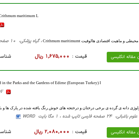
e Crithmum maritimum L
، گیاه پزشکی، 10 صفحه فارسی تایپ شده ، 1 مگا بایت WORD
 و ماهیت اقتصادی هالوفیت Crithmum maritimumt
قیمت :
1,675,000 ریال
شناسه
ن مقاله انگلیسی
in the Parks and the Gardens of Edirne (European Turkey) I
PDF
ی دانه ی گرده ی برخی درختان و درختجه های خوش رنگ یافته شده در پارک ها و باغ های Edrine (بخش اروپای
صفحه فارسی تایپ شده ، 1 مگا بایت WORD
قیمت :
2,080,000 ریال
شناسه
ن مقاله انگلیسی