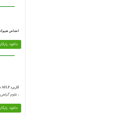
انقباض هیپوک
دانلود رایگا
کاربرد AFLP در ارزیابی تنوع ژنتیکی نژادهای Pseudomonas syringae PV. Syringae نمونه برداری شده از میزبان های برنج و گندم
، علوم گیاهی، 18 صفحه فارسی تایپ شده ، 410 کیلو 
دانلود رایگا