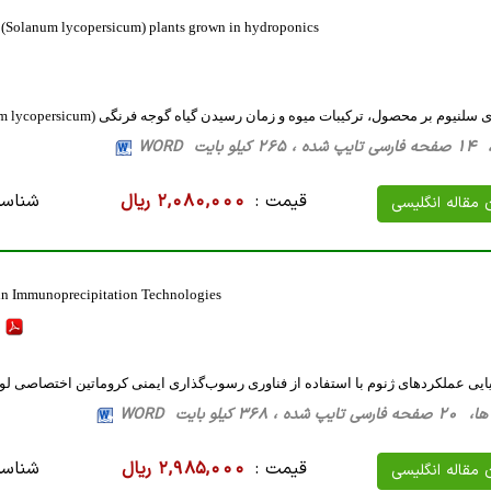
to (Solanum lycopersicum) plants grown in hydroponics
 بر محصول، ترکیبات میوه و زمان رسیدن گیاه گوجه فرنگی (Solanum lycopersicum) رشد کرده در محیط هیدروپونیک
بایت WORD
قیمت :
2,080,000 ریال
شناسه
ن مقاله انگلیسی
in Immunoprecipitation Technologies
F
ایی عملکردهای ژنوم با استفاده از فناوری رسوب‌گذاری ایمنی کروماتین اختصاصی 
36 کیلو بایت WORD
قیمت :
2,985,000 ریال
شناسه
ن مقاله انگلیسی