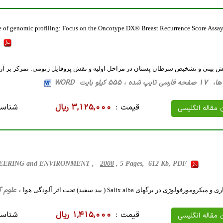
role of genomic profiling: Focus on the Oncotype DX® Breast Recurrence Score Assa
F
بینی و تشخیص سرطان پستان در مراحل اولیه و نقش پروفایل ژنومی: تمرکز بر آزم
55 کیلو بایت WORD
قیمت :
3,125,000 ریال
شناسه
ن مقاله انگلیسی
GINEERING and ENVIRONMENT ,
2008
, 5 Pages, 612 Kb, PDF
، علوم گیاهی، 14 صفحه فارسی
رفولوژی در برگهای Salix alba ( بید سفید) تحت اثر آلودگی هوا
قیمت :
1,415,000 ریال
شناسه
ن مقاله انگلیسی