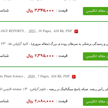
قیمت :
3,345,000 ریال
شناسه
ن مقاله انگلیسی
LOGY REPORTS ,
2015
, 10 Pages, 624 Kb, PDF
، کلیه گرایش ها، 23 صفحه فارسی تایپ شده ، 60 کیلو بایت WORD
 و رسیدگی پزشکی به سرطان روده ی بزرگ (مقاله مروری)
قیمت :
2,395,000 ریال
شناسه
ن مقاله انگلیسی
 in Plant Science ,
2010
, 7 Pages, 624 Kb, PDF
، علوم گیاهی، 14 صفحه فارسی تایپ شده ، 1 مگا بایت WORD
لی رأس ریشه: شبکه پاسخ سیگنالینگ در ریشه
قیمت :
2,080,000 ریال
شناسه
ن مقاله انگلیسی