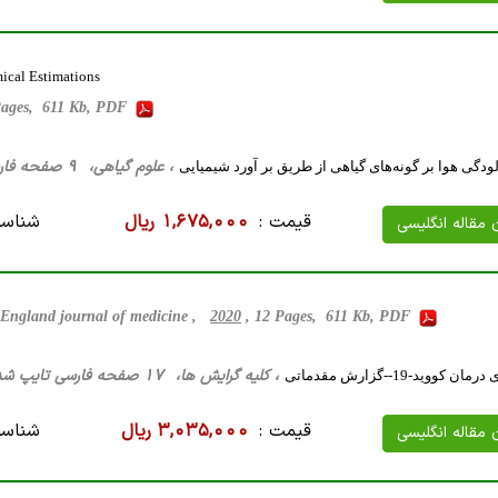
mical Estimations
Pages, 611 Kb, PDF
، علوم گیاهی، 9 صفحه فارسی تایپ شده ، 190 کیلو بایت WORD
آلودگی هوا بر گونه‌های گیاهی از طریق بر آورد شیمیایی
قیمت :
1,675,000 ریال
شناسه
ن مقاله انگلیسی
England journal of medicine ,
2020
, 12 Pages, 611 Kb, PDF
، کلیه گرایش ها، 17 صفحه فارسی تایپ شده ، 2 مگا بایت WORD
ووید-19--گزارش مقدماتی
قیمت :
3,035,000 ریال
شناسه
ن مقاله انگلیسی