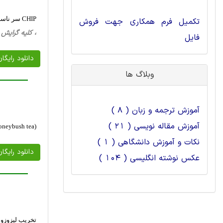
CHIP سر ناسازگاری دارد؟ رسوب گذاری ایمنی کروماتین و استراتژی های معتبر برای آنتی بادی های CHIP
تکمیل فرم همکاری جهت فروش
، کلیه گرایش ها، 16 صفحه فارسی تایپ شده ، 
فایل
دانلود رایگا
وبلاگ ها
آموزش ترجمه و زبان ( 8 )
آموزش مقاله نویسی ( 21 )
pia macutala (honeybush tea
نکات و آموزش دانشگاهی ( 1 )
دانلود رایگا
عکس نوشته انگلیسی ( 104 )
تخریب لیزوزو