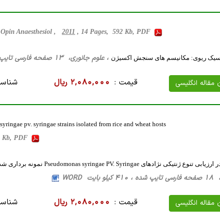
 Opin Anaesthesiol ,
2011
, 14 Pages, 592 Kb, PDF
، علوم جانوری، 13 صفحه فارسی تایپ شده ، 320 کیلو بایت WORD
سیک ریوی: مکانیسم های سنجش اکسیژن
قیمت :
2,080,000 ریال
شناسه
ن مقاله انگلیسی
yringae pv. syringae strains isolated from rice and wheat hosts
9 Kb, PDF
بایت WORD
قیمت :
2,080,000 ریال
شناسه
ن مقاله انگلیسی