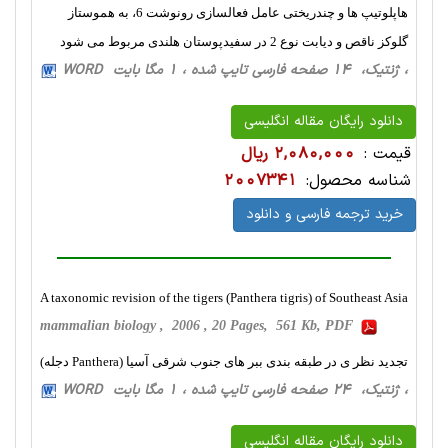
هاپلوتیپ ها و چندریختی عامل فعالسازی رونوشت 6، به هموستاز
گلوکز ناقص و دیابت نوع 2 در سفیدپوستان هلندی مربوط می شود
، ژنتیک، 14 صفحه فارسی تایپ شده ، 1 مگا بایت WORD
دانلود رایگان مقاله انگلیسی
قیمت :
2,080,000 ریال
شناسه محصول:
2007341
خرید ترجمه فارسی و دانلود
A taxonomic revision of the tigers (Panthera tigris) of Southeast Asia
mammalian biology , 2006 , 20 Pages, 561 Kb, PDF
تجدید نظر ی در طبقه بندی ببر های جنوب شرقی آسیا (Panthera دجله)
، ژنتیک، 24 صفحه فارسی تایپ شده ، 1 مگا بایت WORD
دانلود رایگان مقاله انگلیسی