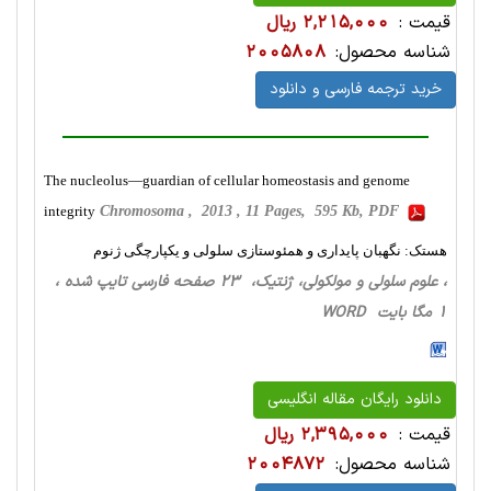
قیمت :
2,215,000 ریال
شناسه محصول:
2005808
خرید ترجمه فارسی و دانلود
The nucleolus—guardian of cellular homeostasis and genome
integrity
Chromosoma , 2013 , 11 Pages, 595 Kb, PDF
هستک: نگهبان پایداری و همئوستازی سلولی و یکپارچگی ژنوم
، علوم سلولی و مولکولی، ژنتیک، 23 صفحه فارسی تایپ شده ،
1 مگا بایت WORD
دانلود رایگان مقاله انگلیسی
قیمت :
2,395,000 ریال
شناسه محصول:
2004872