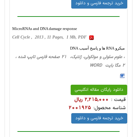
خرید ترجمه فارسی و دانلود
MicroRNAs and DNA damage response
Cell Cycle , 2013 , 11 Pages, 1 Mb, PDF
میکرو RNA ها و پاسخ آسیب DNA
، علوم سلولی و مولکولی، ژنتیک، 21 صفحه فارسی تایپ شده ،
2 مگا بایت WORD
دانلود رایگان مقاله انگلیسی
قیمت :
2,215,000 ریال
شناسه محصول:
2001925
خرید ترجمه فارسی و دانلود