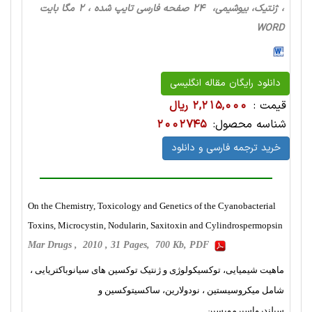
، ژنتیک، بیوشیمی، 24 صفحه فارسی تایپ شده ، 2 مگا بایت
WORD
دانلود رایگان مقاله انگلیسی
قیمت :
2,215,000 ریال
شناسه محصول:
2002745
خرید ترجمه فارسی و دانلود
On the Chemistry, Toxicology and Genetics of the Cyanobacterial
Toxins, Microcystin, Nodularin, Saxitoxin and Cylindrospermopsin
Mar Drugs , 2010 , 31 Pages, 700 Kb, PDF
ماهیت شیمیایی، توکسیکولوژی و ژنتیک توکسین های سیانوباکتریایی ،
شامل میکروسیستین ، نودولارین، ساکسیتوکسین و
سیلندرواسپرموپسین