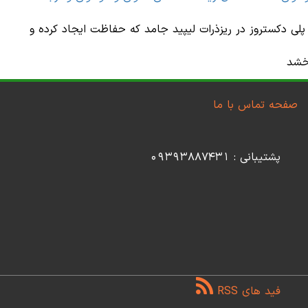
لی دکستروز در ریزذرات لیپید جامد که حفاظت ایجاد کرده و
بخشد
صفحه تماس با ما
پشتیبانی : 09393887431
فید های RSS