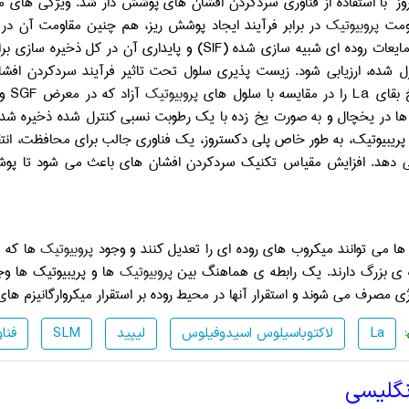
ز با استفاده از فناوری سردکردن افشان ه­ای پوشش دار شد. ویژگی های مو
اومت
پروبیوتیک
در برابر فرآیند ایجاد پوشش ریز، هم چنین مقاومت آن در
مایعات روده ای شبیه سازی شده (
SIF
ل شده، ارزیابی شود. زیست پذیری سلول تحت تاثیر فرآیند سردکردن افشان
خ بقای
La
را در مقایسه با سلول های
پروبیوتیک
آزاد که در معرض
SGF
و
ها در یخچال و به صورت یخ زده با یک رطوبت نسبی کنترل شده ذخیره شدند.
پریبیوتیک، به طور خاص پلی دکستروز، یک فناوری جالب برای محافظت، انتقا
 دهد. افزایش مقیاس تکنیک سردکردن افشان ه­ای باعث می شود تا پوش
ا می توانند میکروب های روده ای را تعدیل کنند و وجود
پروبیوتیک
ها که م
ه ی بزرگ دارند. یک رابطه­ ی هماهنگ بین
پروبیوتیک
ها و پریبیوتیک ها وج
ژی مصرف می شوند و استقرار آنها در محیط روده بر استقرار میکروارگانیزم های 
La
لاکتوباسیلوس اسیدوفیلوس
لیپید
SLM
فنا
نگلیسی