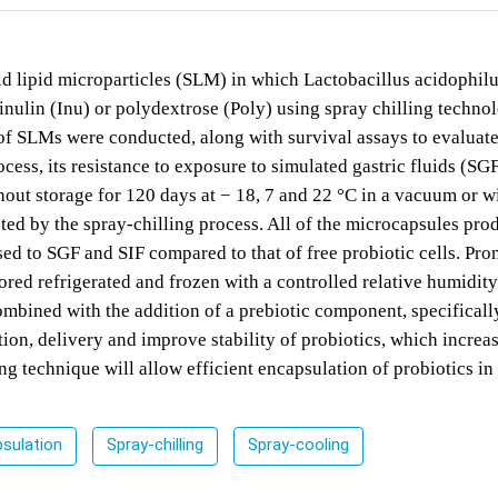
id lipid microparticles (SLM) in which Lactobacillus acidophilu
 inulin (Inu) or polydextrose (Poly) using spray chilling techno
of SLMs were conducted, along with survival assays to evaluate
cess, its resistance to exposure to simulated gastric fluids (SG
ughout storage for 120 days at − 18, 7 and 22 °C in a vacuum or w
ected by the spray-chilling process. All of the microcapsules pro
sed to SGF and SIF compared to that of free probiotic cells. Pro
red refrigerated and frozen with a controlled relative humidity
ombined with the addition of a prebiotic component, specificall
tion, delivery and improve stability of probiotics, which increa
g technique will allow efficient encapsulation of probiotics in 
sulation
Spray-chilling
Spray-cooling