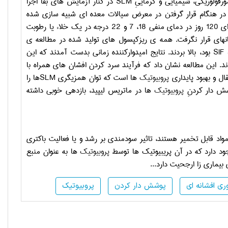
رفولوژیکی، شیمیایی و گرماییِ
SLM
در کنار آزمایش های بقا اجرا
 در هنگام قرار گرفتن در معرض سیالات معده ای شبیه سازی شده
) و پایداری آن در کل ذخیره سازی برای 120 روز در دمای منفی 18، 7 و 22 درجه در یک خلاء یا رطوبت
ه­ای قرار نگرفت. همه ی ریزکپسول های تولید شده در مطالعه ی
SIF
بود، بالا بردند. نتایج امیدوارکننده زمانی بدست آمدند که این
 این مطالعه نشان داد که فرآیند سرد کردن افشان ه­ای همراه با
ل و بهبود پایداری
پروبیوتیک
ها است که توان همزیگری
SLM
ها را
ش دار کردنِ
پروبیوتیک
ها در ماتریس لیپید، بازدهی خوبی داشته
واد قابل تخمیر هستند، تاثیر سودمندی بر رشد و یا فعالیت باکتری
ود دارد که در آن پریبیوتیک ها توسط
پروبیوتیک
ها به عنوان منبع
بیماری زا ارجحیت دارد...
وری افشانه ای
پوشش دار کردن
پروبیوتیک