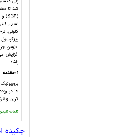
پلی دکسترو
شد تا مق
(
SGF
) و 
نسبی کنتر
کنونی، نر
ریزکپسول 
افزودن جز 
افزایش می
باشد.
1-
مقدمه
پروبیوتیک
ه
ها در رود
کربن و انر
:کلمات کلیدی
چکیده ا