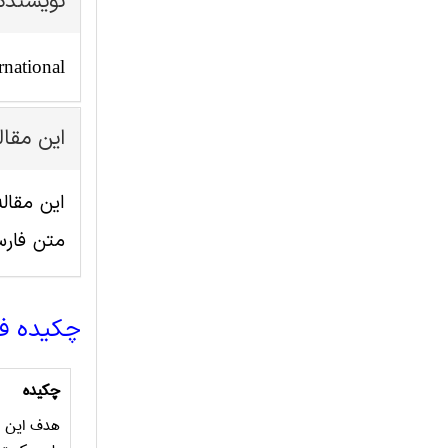
نویسنده
rnational
این مقا
متن فار
چکیده ف
چکیده
هدف این مط