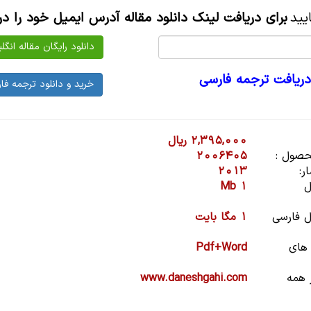
یید
برای دریافت لینک دانلود مقاله آدرس ایمیل خود را در
دریافت ترجمه فارسی
2,395,000 ریال
صول :
2006405
ر:
2013
ل
1 Mb
 فارسی
1 مگا بایت
 های
Pdf+Word
 همه
www.daneshgahi.com