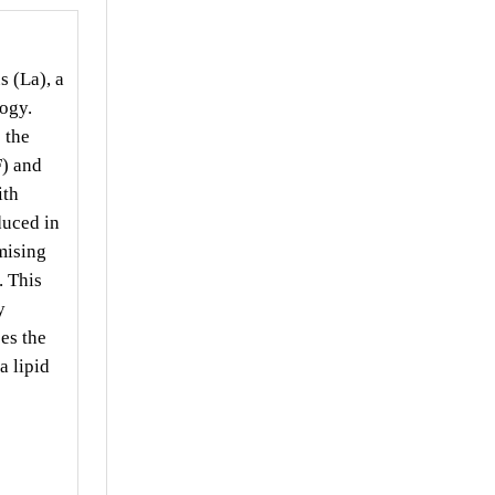
s (La), a
logy.
 the
F) and
ith
duced in
mising
. This
y
ses the
a lipid