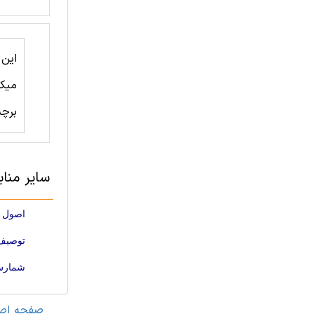
این
میکر
برچ
سایر منا
اصول و
توصیف یک فاژ بی
شمارش 
صفحه اص