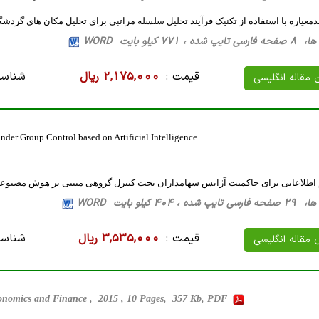
دمعیاره با استفاده از تکنیک فرآیند تحلیل سلسله‏ مراتبی برای تحلیل مکان‏ های گرد
771 کیلو بایت WORD
قیمت :
2,175,000 ریال
شناسه
ن مقاله انگلیسی
der Group Control based on Artificial Intelligence
اطلاعاتی برای حاکمیت آژانس سهامداران تحت کنترل گروهی مبتنی بر هوش مصنوع
404 کیلو بایت WORD
قیمت :
3,535,000 ریال
شناسه
ن مقاله انگلیسی
onomics and Finance , 2015 , 10 Pages, 357 Kb, PDF