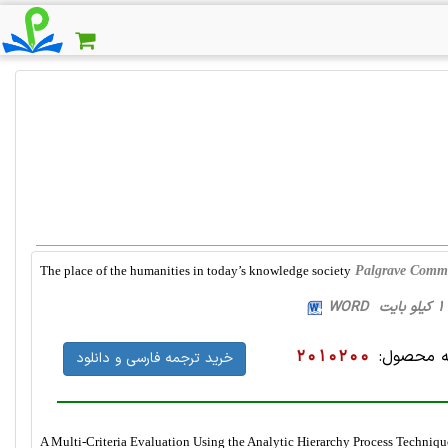
The place of the humanities in today’s knowledge society
Palgrave Commu
 محصول:
2010200
خرید ترجمه فارسی و دانلود
A Multi-Criteria Evaluation Using the Analytic Hierarchy Process Techniqu