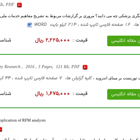
5 Kb, PDF
گری پزشکی چه می دانید؟ مروری بر گزارشات مربوط به تشریح مفاهیم خدمات ملی تا
214 کیلو بایت WORD
قیمت :
2,225,000 ریال
شناسه
ن مقاله انگلیسی
nary Research , 2016 , 3 Pages, 121 Kb, PDF
، کلیه گرایش ها، 7 صفحه فارسی تایپ شده ، 44 کیلو بایت WORD
توریست بر مبنای اندروید
قیمت :
1,675,000 ریال
شناسه
ن مقاله انگلیسی
application of RFM analysis