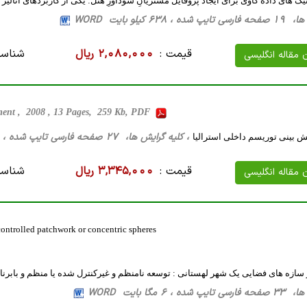
یک های داده کاوی برای ایجاد پروفایل مشتریانِ سودآورِ هتل: یکی از کاربردهای آنالیز RFM
638 کیلو بایت WORD
قیمت :
2,080,000 ریال
شناسه
ن مقاله انگلیسی
ent , 2008 , 13 Pages, 259 Kb, PDF
، کلیه گرایش ها، 27 صفحه فارسی تایپ شده ، 488 کیلو بایت WORD
 بینی توریسم داخلی استرالیا
قیمت :
3,345,000 ریال
شناسه
ن مقاله انگلیسی
ncontrolled patchwork or concentric spheres
ازه های فضایی یک شهر لهستانی : توسعه نامنظم و غیرکنترل شده یا منظم و بابرنا
، 6 مگا بایت WORD