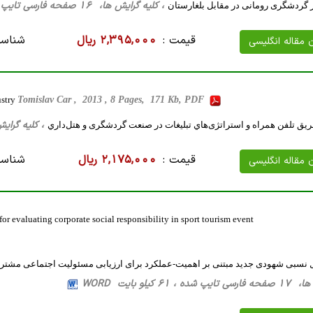
، کلیه گرایش ها، 16 صفحه فارسی تایپ شده ، 55 کیلو بایت WORD
ار گردشگری رومانی در مقابل بلغارستان
قیمت :
2,395,000 ریال
شناسه
ن مقاله انگلیسی
ustry
Tomislav Car , 2013 , 8 Pages, 171 Kb, PDF
، کلیه گرایش ها، 14 صفحه فارسی تایپ 
طريق تلفن‌ همراه و استراتژی‌هاي تبلیغات در صنعت گردشگری و هتل‌داري
قیمت :
2,175,000 ریال
شناسه
ن مقاله انگلیسی
r evaluating corporate social responsibility in sport tourism event
یل نسبی شهودی جدید مبتنی بر اهمیت-عملکرد برای ارزیابی مسئولیت اجتماعی مشت
 61 کیلو بایت WORD