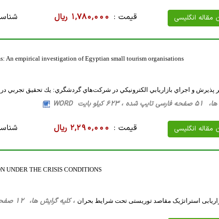
قیمت :
1,780,000 ریال
شناسه
ن مقاله انگلیسی
s: An empirical investigation of Egyptian small tourism organisations
ر پذيرش و اجراي بازاريابي الكترونيكي در شركت‌هاي گردشگري: يك تحقيق تجرب
623 کیلو بایت WORD
قیمت :
2,290,000 ریال
شناسه
ن مقاله انگلیسی
N UNDER THE CRISIS CONDITIONS
، کلیه گرایش ها، 12 صفحه فارسی تایپ شده ، 34 کیلو بایت WORD
اریابی استراتژیک مقاصد توریستی تحت شرایط بحران