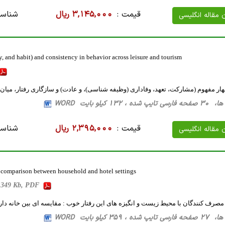
قیمت :
3,145,000 ریال
شناسه
ن مقاله انگلیسی
 and habit) and consistency in behavior across leisure and tourism
هار مفهوم (مشارکت، تعهد، وفاداری (وظیفه شناسی)، و عادت) و سازگاری رفتار، میا
132 کیلو بایت WORD
قیمت :
2,395,000 ریال
شناسه
ن مقاله انگلیسی
 comparison between household and hotel settings
s, 349 Kb, PDF
 مصرف کنندگان با محیط زیست و انگیزه های این رفتار خوب : مقایسه ای بین خانه دار
359 کیلو بایت WORD