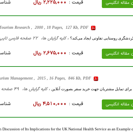
قیمت :
2,225,000 ریال
شناسه
ن مقاله انگلیسی
 Tourism Research , 2000 , 18 Pages, 127 Kb, PDF
، کلیه گرایش ها، 22 صفحه فارسی تایپ شده ، 383 کیلو بایت WORD
گردشگری روستایی تفاوتی ایجاد می‌کند؟
قیمت :
2,675,000 ریال
شناسه
ن مقاله انگلیسی
urism Management , 2015 , 16 Pages, 846 Kb, PDF
، کلیه گرایش ها، 49 صفحه فارسی تایپ شده ، 794 کیلو بایت WORD
 برای تمایل مشتریان جهت خرید سفر بصورت آنلاین
قیمت :
4,510,000 ریال
شناسه
ن مقاله انگلیسی
iscussion of Its Implications for the UK National Health Service as an Example o