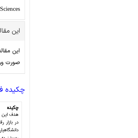
 Sciences
این مقا
صورت ور
چکیده ف
چکیده
هدف این مط
در بازار 
دانشگاهیان
رسیدن به د