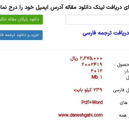
ای دریافت لینک دانلود مقاله آدرس ایمیل خود را درج نمای
دریافت ترجمه فارسی
2,675,000 ریال
صول :
2002419
ر:
2012
ل
1 Mb
 فارسی
239 کیلو بایت
 های
Pdf+Word
 همه
www.daneshgahi.com