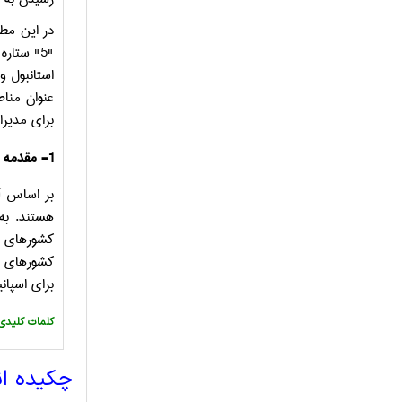
در این مطا
"
5
"
ستاره 
استانبول 
عنوان منا
برای مدیرا
1- مقدمه
بر اساس آم
هستند
.
به عن
کشورهای اروپا با بیش از 50 میلیون توریست و ح
کشورهای پ
برای اسپا
:کلمات کلیدی
چکیده ا