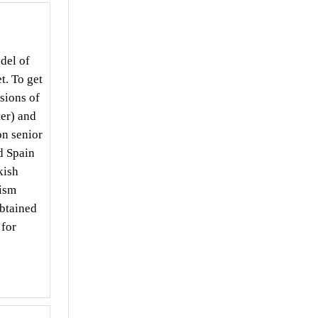
del of
t. To get
sions of
ter) and
on senior
d Spain
kish
rism
obtained
 for