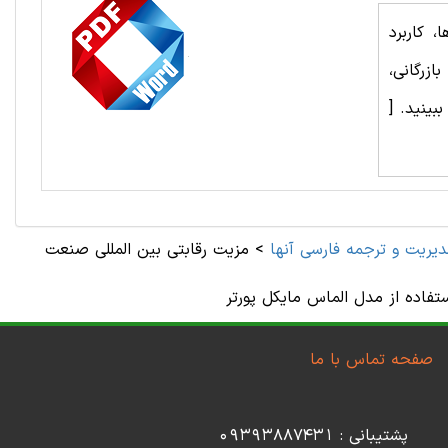
 کاربرد
ازرگانی،
 ببینید.
[
ديريت و ترجمه فارسی آنها
>
مزیت رقابتی بین المللی صنعت
ستفاده از مدل الماس مایکل پورتر
صفحه تماس با ما
پشتیبانی : 09393887431