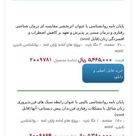
پایان نامه روانشناسی با عنوان اثربخشی مقایسه ای درمان شناختی
رفتاری و درمان مبتنی بر پذیرش و تعهد بر کاهش اضطراب و
افسردگی زنان (فایل word)
، 70 صفحه، 2 مگا بایت ، پروژه های آماده پایان نامه ، روانشناسی ‌بالینی،
word
5,465,000 ریال
2009781
قیمت :
شناسه محصول:
خرید فایل اصلی و
دانلود
پایان نامه روانشناسی بالینی با عنوان رابطه سبک های فرزندپروری
زنان شاغل با مشکلات رفتاری فرزندان پیش دبستانی¬آنها (فایل
word)
، 150 صفحه، 1 مگا بایت ، پروژه های آماده پایان نامه ، روانشناسی
‌بالینی، word