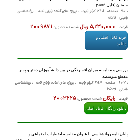
سمنان (فایل word)
، 90 صفحه، 298 کیلو بایت ، پروژه های آماده پایان نامه ، روانشناسی
‌بالینی، word
5,230,000 ریال
2009871
قیمت :
شناسه محصول:
خرید فایل اصلی و
دانلود
بررسي و مقايسه ميزان افسردگي در بين دانش‎آموزان دختر و پسر
مقطع متوسطه
، 107 صفحه، 284 کیلو بایت ، پروژه های آماده پایان نامه ، روانشناسی
‌بالینی، Word
رایگان
2003225
قیمت :
شناسه محصول:
دانلود رایگان فایل اصلی
پایان نامه روانشناسی با عنوان مقایسه اضطراب اجتماعی و