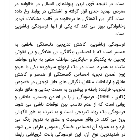
است. در نتیجه قوی¬ترین پیوندهای انسانی در خانواده در
معرض تهدید جدی قرار گرفته و آشفتگی در روابط رخ داده
است. آثار این آشفتگی ها درخانوده در قالب مشکلات فردی
وخانوادگی بروز می کند که یکی از آنها فرسودگی زناشویی
است
.
فرسودگی زناشویی، کاهش تدریجی دلبستگی عاطفی به
همسر است که با احساس بیگانگی، بی علاقگی و بی تفاوتی
زوجین به یکدیگر و جایگزینی عواطف منفی به جای عواطف
مثبت به همراه است. در یک ازدواج سرخورده یکی یا هردو
زوج ضمن تجربه احساس گسستگی از همسر و کاهش
علایق و ارتباطات متقابل، نگرانی های قابل توجهی در خصوص
تخریب فزاینده رابطه و پیشروی به سمت جدایی و طلاق دارند
(کایزر ، 1996). فرسودگی از پا در افتادن جسمی، عاطفی و
روانی است که از عدم تناسب بین توقعات ناشی می شود.
فرسودگی یک روند تدریجی است و به ندرت به طور ناگهانی
بروز می کند. در واقع صمیمیت و عشق به تدریج رنگ می
بازد و به همراه آن احساس خستگی عمومی عارض می شود.
در شدیدترین نوع آن، این فرسودگی باعث فروپاشی رابطه