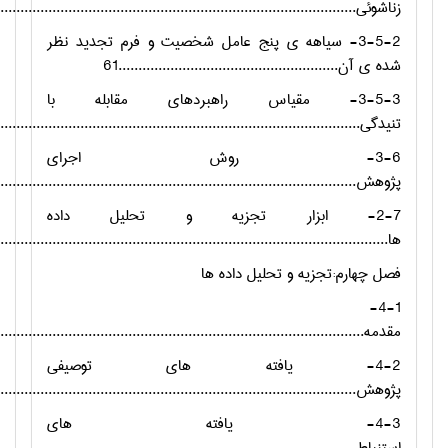
زناشوئی............................................................................................
3-5-2- سیاهه ی پنج عامل شخصیت و فرم تجدید نظر
شده ی آن.......................................................61
3-5-3- مقیاس راهبردهای مقابله با
تنیدگی...........................................................................................63
3-6- روش اجرای
پژوهش............................................................................................
2-7- ابزار تجزیه و تحلیل داده
ها...................................................................................................
فصل چهارم:تجزیه و تحلیل داده ها
4-1-
مقدمه..............................................................................................
4-2- یافته های توصیفی
پژوهش............................................................................................
4-3- یافته های