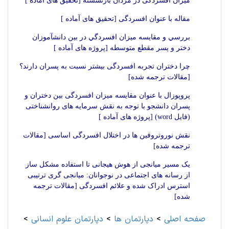
میزان افسردگی در مردان بازنشسته [تحقیق های آماده ]
مقاله با عنوان افسردگی [تحقیق های آماده ]
بررسي و مقايسه ميزان افسردگي در بين دانش‎آموزان
دختر و پسر مقطع متوسطه [پروژه های آماده ]
چرا دختران تجربه افسردگی بیشتر نسبت به پسران دارند؟
[مقالات ترجمه شده]
پروپوزال با عنوان مقایسه میزان افسردگی بین دختران و
پسران دانشجو با توجه به نقش سرمایه های روانشناختی
(فایل word) [پروژه های آماده ]
نقش نوروتروفین ها در اختلال افسردگی اساسی [مقالات
ترجمه شده]
یک مسیر میانجی از هوش هیجانی تا استفاده مشکل ساز
از رسانه های اجتماعی در نوجوانان: میانجی گری ترتیبی
استرس ادراک شده و علائم افسردگی [مقالات ترجمه
شده]
صفحه اصلی
>
دپارتمان ها
>
دپارتمان علوم انسانی
>