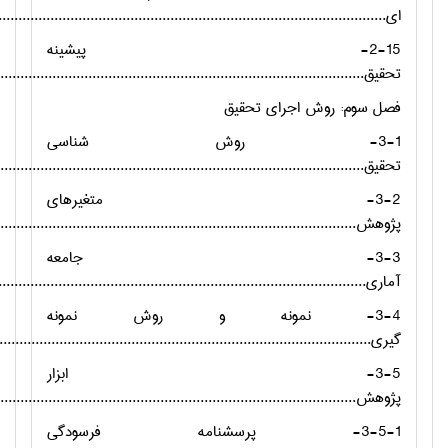
ای...................................................................................................
2-15- پیشینه
تحقیق..............................................................................................
فصل سوم: روش اجراي تحقیق
3-1- روش شناسی
تحقیق..............................................................................................
3-2- متغیرهای
پژوهش.............................................................................................
3-3- جامعه
آماری..............................................................................................
3-4- نمونه و روش نمونه
گیری...............................................................................................
3-5- ابزار
پژوهش.............................................................................................
3-5-1- پرسشنامه فرسودگی