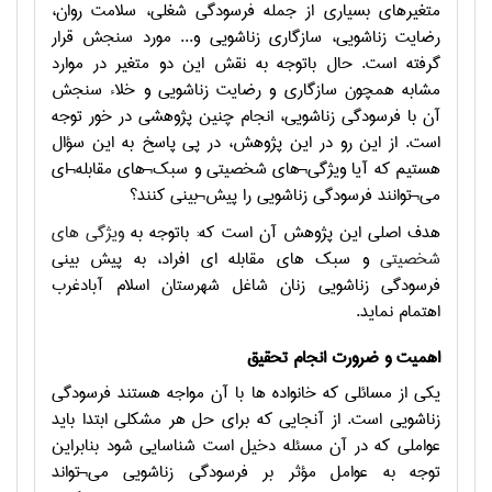
متغیرهای بسیاری از جمله فرسودگی شغلی، سلامت روان،
رضایت زناشویی، سازگاری زناشویی و... مورد سنجش قرار
گرفته است. حال باتوجه به نقش این دو متغیر در موارد
مشابه همچون سازگاری و رضایت زناشویی و خلاء سنجش
آن با فرسودگی زناشویی، انجام چنین پژوهشی در خور توجه
است. از این رو در این پژوهش، در پی پاسخ به این سؤال
هستیم که آیا ویژگی¬های شخصیتی و سبک¬های مقابله¬ای
می¬توانند فرسودگی زناشویی را پیش¬بینی کنند؟
هدف اصلی این پژوهش آن است که: باتوجه به
ویژگی های
شخصیتی
و سبک های مقابله ای افراد، به پیش بینی
فرسودگی زناشویی زنان شاغل شهرستان اسلام آبادغرب
اهتمام نماید.
اهمیت و ضرورت انجام تحقيق
یکی از مسائلی که خانواده ها با آن مواجه هستند فرسودگی
زناشویی است. از آنجایی که برای حل هر مشکلی ابتدا باید
عواملی که در آن مسئله دخیل است شناسایی شود بنابراین
توجه به عوامل مؤثر بر فرسودگی زناشویی می¬تواند