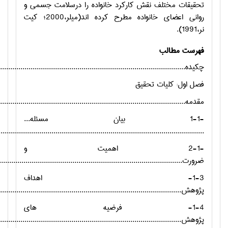
تحقیقات مختلف نقش کارکرد خانواده را درسلامت جسمی و
روانی اعضای خانواده مطرح کرده اند(میلر،2000؛ کیت
نر،1991).
فهرست مطالب
چکیده..............................................................................................
فصل اول: کلیات تحقیق
مقدمه..............................................................................................
-1-1 بیان مسئله...
.....................................................................................................4
-2-1 اهمیت و
ضرورت............................................................................................
1-3-
اهداف
پژوهش............................................................................................
1-4- فرضیه های
پژوهش............................................................................................