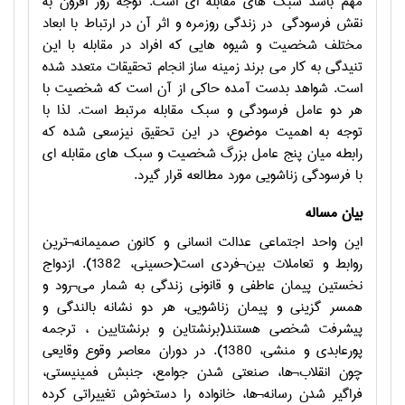
مهم باشد سبک های مقابله ای است. توجه روز افزون به
نقش فرسودگی
در زندگی روزمره و اثر آن در ارتباط با ابعاد
مختلف شخصیت و شیوه هایی که افراد در مقابله با این
تنیدگی به کار می برند زمینه ساز انجام تحقیقات متعدد شده
است. شواهد بدست آمده حاکی از آن است که شخصیت با
هر دو عامل فرسودگی و سبک مقابله مرتبط است. لذا با
توجه به اهمیت موضوع، در این تحقیق نیزسعی شده که
رابطه میان پنج عامل بزرگ شخصیت و سبک های مقابله ای
با فرسودگی زناشویی مورد مطالعه قرار گیرد.
بیان مساله
این واحد اجتماعی عدالت انسانی و کانون صمیمانه¬ترین
روابط و تعاملات بین¬فردی است(حسینی، 1382). ازدواج
نخستین پیمان عاطفی و قانونی زندگی به شمار می¬رود و
همسر گزینی و پیمان زناشویی، هر دو نشانه بالندگی و
پیشرفت شخصی هستند(برنشتاین و برنشتایین ، ترجمه
پورعابدی و منشی، 1380). در دوران معاصر وقوع وقایعی
چون انقلاب¬ها، صنعتی شدن جوامع، جنبش فمینیستی،
فراگیر شدن رسانه¬ها، خانواده را دستخوش تغییراتی کرده