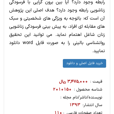
رابطه وجود دارد؟ آیا بین برون گرایی با فرسودگی
زناشویی رابطه وجود دارد؟ هدف اصلی این پژوهش
آن است که: باتوجه به ویژگی های شخصیتی و سبک
های مقابله ای افراد، به پیش بینی فرسودگی زناشویی
زنان شاغل اهتمام نماید. می توانید این تحقیق
روانشناسی بالینی را به صورت فایل word دانلود
نمایید.
قیمت :
3,475,000 ریال
شناسه محصول :
2010150
نویسنده/ناشر/نام مجله :
سال انتشار:
1393
تعداد صفحات فارسي
110
: