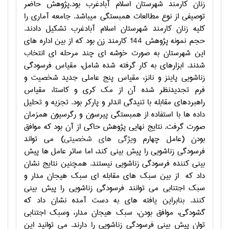
زنان کارمند شهرستان اسلام آبادغرب بود.پژوهش حاضر
توصیفی از نوع مطالعات همبستگی می‏باشد. جامعه آماری را
کلیه زنان کارمند شهرستان اسلام آبادغرب تشکیل دادند.
حجم نمونه پژوهش 144 کارمند زن بود که از بین اداره های
این شهرستان به صورت خوشه ای چند مرحله ای انتخاب
شدند. ابزارهای به کار گرفته شده شامل، مقیاس فرسودگی
زناشویی پاینز و نانز، مقیاس پنج عاملی جدید شخصیت و
فرم تجدیدنظر شده آن از مک کری و کاستا، مقیاس
راهبردهای مقابله با تنیدگی اندلر و پارکر بود. تجزیه و تحلیل
داده ها با استفاده از همبستگی پیرسون و رگرسیون همزمان
صورت گرفت. نتایج نهایی پژوهش حاکی از آن بود که موافق
بودن (عامل چهارم
ویژگی های شخصیتی
) می تواند
فرسودگی زناشویی را پیش بینی کند، اما سائر عامل ها پیش
بینی کننده فرسودگی زناشویی نیستند. همچنین نتایج نشان
داد که
از بین سبک های مقابله ای سبک هیجان مدار و
سبک اجتنابی می توانند فرسودگی زناشویی را پیش بینی
کنند. بنابراین یافته های به دست آمده نشان داد که
گشودگی، موافق بودن، سبک هیجان مدار، وسبک اجتنابی
توان پیش بینی فرسودگی زناشویی را دارند.
می توانید این