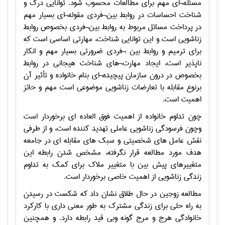
مسئله¬ای مهم برای مطالعات محسوب شود. توانایی درک و
شناخت احساسات در روابط بین¬فردی مقوله¬ای بسیار مهم
در پرداخت مسائل مربوط به روابط بین¬فردی بخصوص روابط
زناشویی است و این توانایی شناخت، مهارتی اساسی است که
برای ترمیم و روابط بین ¬فردی ضرورتی بسیار مهم و انکار
ناپذیر است، ایجاد مهارت¬های شناخت هیجانی در روابط
بخصوص در درون سازمان پیچیده¬ای بنام خانواده و تأثیر آن
برنوع مقابله با تعارضات زناشویی موضوعی است مهم و حائز
اهمیت است.
چون تداوم خانواده از اهمیت فوق العاده ای برخوردار است
وچون فرسودگی زناشویی عاملی تهدید کننده است، و از طرفی
نقش عامل های شخصیتی و سبک های مقابله ای در جامعه
هدف مورد مطالعه قرار نگرفته، مشخص شدن رابطه این
متغییرهای پیش بین با متغییر ملاک برای کمک به تداوم
زندگی زناشویی از اهمیت خاصی برخوردار است.
مطالعه زوجین در حال طلاق نشان داد که شکست در رسیدن
به راه حلی برای زندگی مشترک به طور معنی داری با کارکرد
خانوادگی هرج و مرج گونه وبی قید رابطه دارد. و همچنین