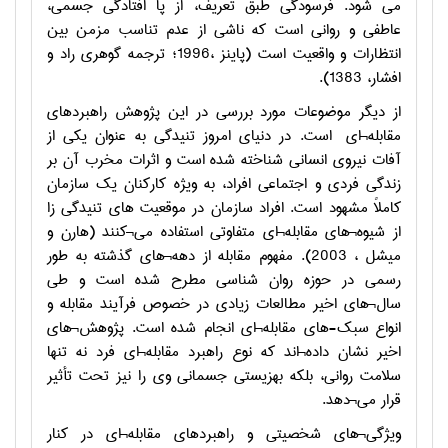
می شود. فرسودگی طبق تعریف، از پا افتادگی جسمی،
عاطفی و روانی است که ناشی از عدم تناسب مزمن بین
انتظارات و واقعیت است (پاینز ،1996؛ ترجمه گوهری راد و
افشار، 1383).
از دیگر موضوعات مورد بررسی در این پژوهش راهبردهای
مقابله¬ای
است. در دنیای امروز تنیدگی به عنوان یکی از
آفات نیروی انسانی شناخته شده است و اثرات مخرب آن بر
زندگی فردی و اجتماعی افراد، به ویژه کارکنان یک سازمان
کاملاً مشهود است. افراد سازمان در موقعیت های تنیدگی زا
از شیوه¬های مقابله¬ای متفاوتی استفاده می¬کنند (هارن و
میشل ، 2003). مفهوم مقابله از دهه¬های گذشته به طور
رسمی در حوزه روان شناسی مطرح شده است و طی
سال¬های اخیر مطالعات زیادی در خصوص فرآیند مقابله و
انواع سبک-های مقابله¬ای انجام شده است. پژوهش¬های
اخیر نشان داده¬اند که نوع راهبرد مقابله¬ای فرد نه تنها
سلامت روانی، بلکه بهزیستی جسمانی وی را نیز تحت تأثیر
قرار می¬دهد.
ویژگی¬های شخصیتی و راهبردهای مقابله¬ای در کنار