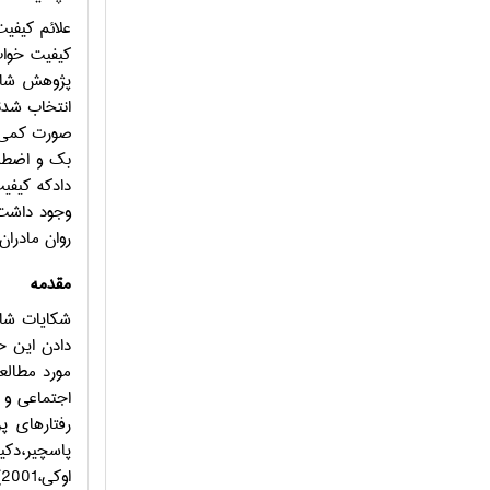
علائم کیفی
کیفیت خواب
پژوهش شام
انتخاب شدند.70 نفر این افراد بین 20 
صورت کمی 
بک و اضطرا
دادکه کیفی
وجود داشت 
روان مادرا
مقدمه
شكايات شاي
دادن اين ح
مورد مطالع
رفتارهاي پ
اوکی،2001). استراتژي جهت درمان افسردگي در دوران حاملگي