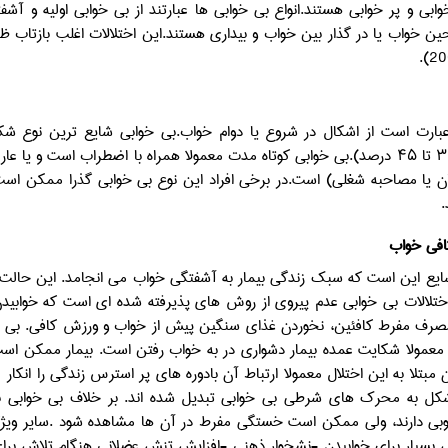
ین خواب یا در گذار بین خواب و بیداری هستند.این اختلالات اغلب بازتاب
بارت است از اشکال در شروع یا دوام خواب.بی خوابی شایع ترین نوع شک
بزرگسالل ۳۰ تا ۴۵ درصد).بی خوابی کوتاه مدت معمولا همراه با اضطراب است 
ن یا مصاحبه شغلی) است.در برخی افراد این نوع بی خوابی گذرا ممکن است 
.
افی خواب
ایع این است که سبک زندگی بیمار به آشفتگی خواب می انجامد. این حالت م
 اختلالات بی خوابی عدم پیروی از روش های پذیرفته شده ای است که خوابید
مصرف مفرط کافئین، نخوردن غذای سنگین پیش از خواب و ورزش کافی. بی خو
 معمولا شکایت عمده بیمار دشواری در به خواب رفتن است. بیمار ممکن ا
ان مبتلا به این اختلال معمولا ارتباط آن بادوره های پر استرس زندگی را انکار
ل به محرک های شرطی بی خوابی تبدیل شده اند. بر خلاف بی خوابی بیمارا
بی دارند، ولی ممکن است خستگی مفرط در آن ها مشاهده شود .سایر ویژگی های
بسیار برای خوابیدن -نشخوار ذهنی -افزایش تنش عضلانی هنگام تلاش برای خواب