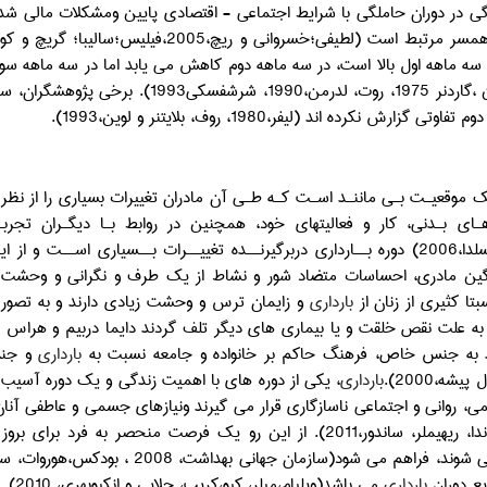
ي در دوران حاملگي با شرايط اجتماعي - اقتصادي پايين ومشكلات مالي شدي
در سه ماهه اول بالا است، در سه ماهه دوم كاهش مي يابد اما در سه ماهه س
گردد (لوبين ،گاردنر 1975، روت، لدرم
تي گزارش نكرده اند (ليفر،1980، روف، بلايتنر و لوين،1993).
ك موقعيـت بـي ماننـد اسـت كـه طـي آن مادران تغييرات بسياري را از نظر رو
ـاي بـدني، كار و فعاليتهاي خود، همچنين در روابط بـا ديگـران تجرب
اســترس زا به شمار مي رود (لي،1995).
ن مادري، احساسات متضاد شور و نشاط از يك طرف و نگراني و وحشت و اضط
بتا كثيري از زنان از
بارداري
و زايمان ترس و وحشت زيادي دارند و به تصور اي
 علت نقص خلقت و يا بيماري هاي ديگر تلف گردند دايما دربيم و هراس
د به جنس خاص، فرهنگ حاكم بر خانواده و جامعه نسبت به
بارداري
و جنس 
ه،2000).
بارداری
، یکی از دوره های با اهمیت زندگی و یک دوره آسیب پ
 یک فرصت منحصر به فرد برای بروز اضطراب وافسردگی که از شایع ترین اختلالات روانی دوران
ع دوران
بارداری
می ب