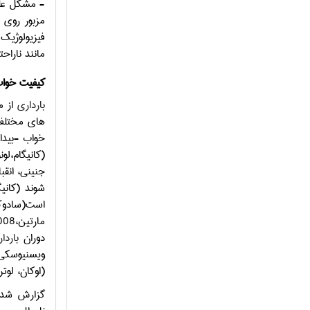
- مشکل علی
مزبور روی 
فیزیولوژیک
مانند ناراح
کیفیت خوا
بارداری
خواب -بیدا
جنینی، انق
است(سادوک و کاپلان، 2007).
مارتین،2008)، شایع ترین نوع اختلال درکیفیت
دوران
باردا
ویسنیوسکی و ویسنر،2013). به طوری که در مطالعات م
(اوکان، لوتر،
گزارش شده 