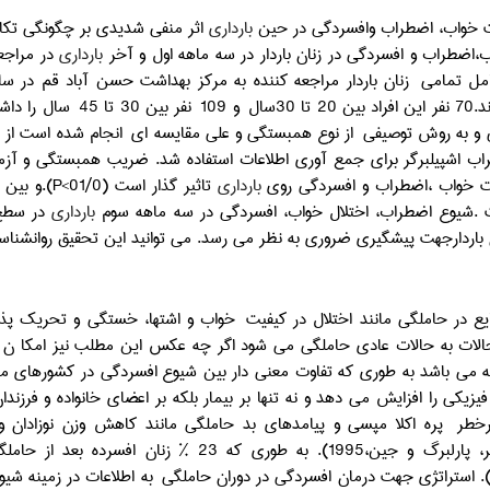
ت خواب، اضطراب وافسردگی در حین
بارداری
اثر منفی شدیدی بر چگونگی تکا
،اضطراب و افسردگی در زنان باردار در سه ماهه اول و آخر
بارداری
در مراجعه
ل تمامی
تا 30سال
و 109
نفر بین 30 تا 45
سال را داش
و به روش توصیفی
از نوع همبستگی و علی مقایسه ای
انجام شده است از 
ب اشپیلبرگر برای جمع آوری اطلاعات استفاده شد. ضریب همبستگی و آزم
ت خواب ،اضطراب و افسردگی روی
بارداری
تاثیر گذار است (01/0>
P
).و بین 
.شیوع اضطراب، اختلال خواب، افسردگی در سه ماهه سوم
بارداری
در سطح ب
ن باردارجهت پیشگیری ضروری به نظر می رسد.
می توانید این تحقیق روانشناس
ع در حاملگي مانند اختلال در کیفیت
خواب و اشتها، خستگي و تحريك پذ
الات به حالات عادي حاملگي مي شود اگر چه عكس اين مطلب نيز امكا ن پ
ه مي باشد به طوري كه تفاوت معني دار بين شيوع افسردگي در كشورهاي مو
رخطر
پره اكلا مپسي و پيامدهاي بد حاملگي مانند كاهش وزن نوزادان 
پاسچیر،دکیر، پارلبرگ و جین،1995). به طوري
به اطلاعات در زمينه شي