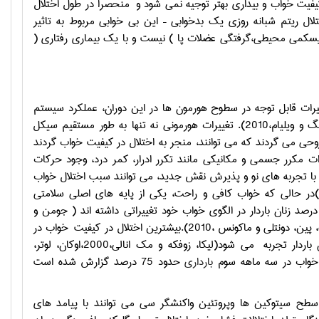
یت خواب و بیداری بهتر توجیه نمی شود و
منحصرا در طول اختلال
ل ریتم شبانه روزی یک بدخوابی – این بی خوابی مربوط به تاثیر
،ایسکمی محیطی،گرفتگی عضلات پا ) نیست و با یک بیماری رفتاری (
 دوران زندگی یک زن به شمار میرود( سادوک وکاپلان، 2007). تغییرات قابل توجه در سطوح هورمون ها در این دوران، عملكرد سیستم
های مختلف بدن مادر را تحت تأثیر قرارمی دهد(کانیگام؛ لونو، بلوم، هانت، روزه، اسپونگ و ویلیام،2010). تغییرات هورمونی نه تنها به طور مستقیم سیكل
حی می گردند که می توانند، منجر به اختلال در کیفیت خواب گردند
بلوم،هانت، روزه، اسپونگ و ویلیام، ،2010 ،بنداد و مجیدیان،2003). تغییرات مكرر جسمی و مكانیكی مانند تكرر ادرار، کمر درد، وجود حرکات
 با تجربه های نو و پذیرش نقش جدید، می توانند سبب اختلال خواب
شوند (کانیگام، لونو، بلوم،هانت، روزه، اسپونگ و ویلیام، ،2010 ،بندادو مجیدیان،2003)در حالی که خواب کافی و راحت، یكی از پایه های اصلی سلامتی
 بین 66 تا 49 درصد زنان باردار در الگوی خواب خود تغییراتی داشته اند ( جومن و
 ماکونس ،2010).بیشترین اختلال در کیفیت
خواب در
باردار تجربه
می شود(لیکا، زوفکه و مک انالی،2000،اوکان، لوتر،
بارداری
حدود 75 درصد گزارش شده است
سطح سیتوکین ها وپروتئین واکنشگر سی می توانند با پیامد های