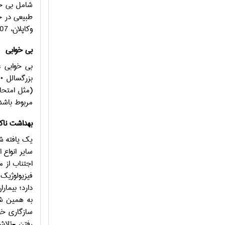
طبیعی در ح
وکاپلان، 2007).
بی خوابی
بی خوابی ع
(مثل امتحا
مربوط باشد
بهداشت ناک
یک یافته ش
سایر انواع
اجتناب از 
فیزیولوژیک
دارد؛ بیمار
به همین شک
سازگاری خو
رفتن -تلاش 