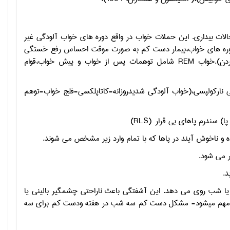
الات بیداری. این حملات خواب در واقع دوره های خواب آلودگی غیر
۲ دقیقه ای می شوند و بعد از این دوره های خواب،بیمار دست کم به صورت موقت احساس رفع خستگی
ردن).خواب
REM
شامل توهمات پس از خواب و پیش خواب،قوام
ی نارکولپسی،(خواب آلودگی شدیدروزانه-کاتاپلکسی-فلج خواب-توهم
ا) سندرم پاهای بی قرار
(
RLS
)
و ناخوش آیند در پاها که با تمام وارد زیر مشخص می شوند.
ر می شود.
د.
ب یا شب روی می دهد. این آشفتگی باعث ناراحتی چشمگیر بالینی یا
ردی مهم میشود- مشکل دست کم سه شب در هفته ودست کم برای سه