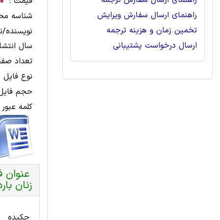
راهنمای ارسال سفارش ترجمه
قیمت :
00
راهنمای ارسال سفارش ویرایش
شناسه مح
تخمین زمان و هزینه ترجمه
نویسنده/نا
ارسال درخواست پشتیبانی
سال انتشار
تعداد صفح
نوع فایل 
حجم فایل 
کلمه عبور 
عنوان ف
زنان بار
چکیده