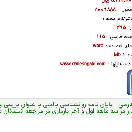
5,170,0 ریال
صول :
2009888
شر/نام مجله :
:
1395
ات فارسي
115
:
های ضمیمه :
word
:
1 Mb
همه فایلها :
www.daneshgahi.com
ارسي
پایان نامه روانشناسی بالینی با عنوان بررسی
:
دار در سه ماهه اول و آخر بارداری در مراجعه کنندگان به 