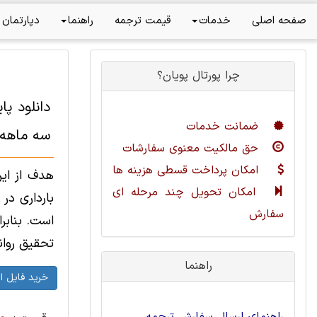
صفحه اصلی
خدمات
قیمت ترجمه
راهنما
دپارتمان 
چرا پورتال پویان؟
دانلود پا
ضمانت خدمات
سه ماهه ا
حق مالکیت معنوی سفارشات
امکان پرداخت قسطی هزینه ها
هدف از این
امکان تحویل چند مرحله ای
بارداری در
سفارش
است. بنابر
تحقیق روانشناسی
راهنما