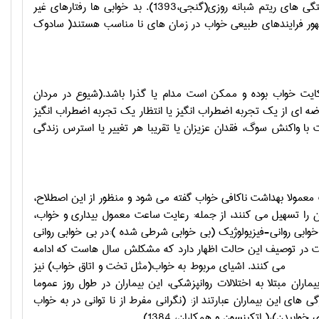
شامل بی خوابی و پر خوابی هستند.انواع بی خوابی ها عبارتند از بی خوابی اولیه و آشفتگی های ریتم شبانه روزی(گنجی،1393). بد خوابی ها رفتارهای غیر
 ظهور فرایندهای طبیعی خواب در زمان های نا مناسب هستند( سادوک
ایت خواب بوده و ممکن است مدام یا گذرا باشد.(شیوع در مردان
و یا عارضه ای از یک تجربه اضطراب انگیز یا انتظار یک تجربه اضطراب انگیز
با واکنش سوگ، فقدان عزیزان یا تقریبا هر تغییر یا استرس زندگی
عمولا بهداشت ناکافی خواب گفته می شود و منظور از این اصطلاح،
ن را تسهیل می کنند، از جمله: رعایت ساعت معمول بیداری و خواب،
ابی روانی-فیزیولوژیک (بی خوابی شرطی شده ):در بی خوابی روانی
ست در توصیف این حالت اظهار دارد که مشکلش سال هاست که ادامه
می کنند. اشیای مربوط به خواب(مثل تخت و اتاق خواب) نیز
ن مبتلا به اختلالات روانپزشکی، این بیماران در طول روز عموما
 این بیماران عبارتند از: (نگرانی مفرط از نا توانی در به خواب
یدن)،( اتکینسون و همکاران، 1384).