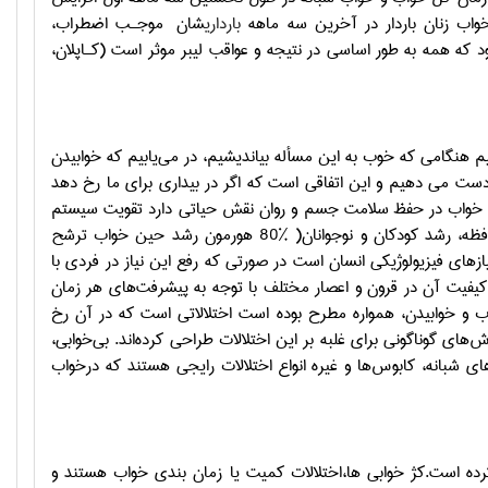
واب زنان باردار در آخرین سه ماهه
بارداری
شان
موجـب اضطراب،
 همه به طور اساسی در نتیجه و عواقب لیبر موثر است (كـاپلان،
هنگامی که خوب به این مسأله بیاندیشیم، در می‌یابیم که خوابیدن
 دست می دهیم و این اتفاقی است که اگر در بیداری برای ما رخ دهد
م . خواب در حفظ سلامت جسم و روان نقش حیاتی دارد تقویت سیستم
ایمنی بدن،‌ ترمیم نورون‌ها و حفظ کارآمدی سیستم عصبی ، سازماندهی یادگیری و حافظه، رشد کودکان و نوجوانان( %80 هورمون رشد حین خواب ترشح
ب هستند( اتکینسون و همکاران، 1384).خواب یکی از نیازهای فیزیولوژیکی انسان است در صورتی که رفع این نیاز در فردی با
یفیت آن در قرون و اعصار مختلف با توجه به پیشرفت‌های هر زمان
ب و خوابیدن،‌ همواره مطرح بوده است اختلالاتی است که در آن رخ
های گوناگونی برای غلبه بر این اختلالات طراحی کرده‌اند. بی‌خوابی،
 شبانه، کابوس‌ها و غیره انواع اختلالات رایجی هستند که درخواب
ده است.کژ خوابی ها،اختلالات کمیت یا زمان بندی خواب هستند و