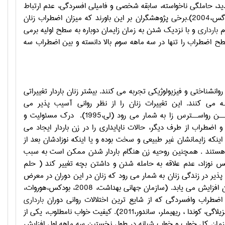
د، حاملگي ناخواسته، سابقه شخصي و فاميلي افسردگي، عدم ارتباط
مناسب با همسر مرتبط است (لطیفی؛خسروانی و ریچ،2005،فیلیس؛سالیبا؛ گریچ و کوگس،2004).برخي پژوهشگران بر اين باورند كه ميزان اضطراب زنان
وم
بارداري
و با نزديك شدن به زمان زايمان دوباره به سطح اوليه برمي
ن،1990، شرشفسكي1993). برخي پژوهشگران، سطح اضطراب را تنها در سه ماهه سوم بالا دانسته و بين اضطراب سه
انشناختي و فيزيولوژيكي تجربه مي كنند. بيشتر زنان باردار تغييراتي
ـه مي كنند. اين تغييرات زنان را از نظر رواني آسيب پذير مي
درك مسئوليت و
راب از طرف ديگر، حالات ناپايداري را در زن باردار ايجاد مي
نكه زايمانشان غير طبيعي و سخت بوده و يا اينكه نوزادشان بعد از
 هستند . همچنين روحيه زن هنگام باردار شدن ممكن است به سبب
نوزاد، عدم علاقه به حامله شدن و داشتن بچه تغيير كند ( حلم
ذیر در زندگی زنان به شمار می رود که زنان در این دوران در معرض
شرایط جسمی، روانی و اجتماعی ناسازگاری قرار می گیرند ونیازهای جسمی و عاطفی آنان افزایش می یابد. (سازمان جهانی بهداشت، 2008، بودکس،هوروات،
بارداری
محسوب می شوند، فراهم می شود(سازمان جهانی بهداشت، 2008 ، بودکس،هوروات، سزیلاگی، کوندا ، ریهیملر، ساندور،2011). کیفیت خواب نامطلوب، یكی از
اشد(ویلیام،میلر، کیو،کریپ، جلایی و انکیوبهری، 2010). زمان كل خواب و خواب شبانه در طول نخستين سه ماهه اول افزايش