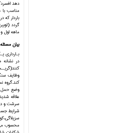
دهد افسردگ
باردار كه 
ماهه اول و دوم تفاو
بیان مسئله
بـارداري يـ
در نشانه ه
كنند(گريــسلدا،2006) دوره بــارداري دربرگيرنــده تغييــرات بــسياري اســت و از ايــن رو
وظايف سنگي
كند.گروه نس
وضع حمل به
علاقه شدي
سرشت و دل پیش
سزیلاگی،کوندا، ریهیملر، ساندور،2011). از این رو
شكایات شای