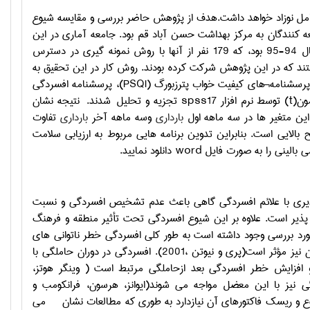
مل نوزاد خواهد داشت.هدف از پژوهش حاضر بررسی و مقایسه شیوع
 کنندگان به مرکز بهداشت حسن آباد قم بود. جامعه آماري در این
زنان باردار مراجعه کننده به مرکز بهداشت حسن آباد قم در سال 94-95 بود، که 179 نفر از آنها با روش نمونه گیری در دسترس
تند که در این پژوهش شرکت کرده بودند. روش کار در این تحقیق به
پرسشنامه¬های کیفیت خواب پترزبورگ (
PSQI
)، پرسشنامه افسردگی
ون(
t
) توسط نرم افزار 17
spss
تجزيه و تحليل
شدند.
نتیجه نشان
این متغیر ها در سه ماهه اول
بارداری
وسه ماهه آخر
بارداری
تفاوت
الایی است. بنابراین تدوین برنامه هایی مربوط به ارزیابی سلامت
ی بالینی را به صورت فایل
word
دانلود نمایید.
يري با علائم افسردگي گاهي باعث عدم تشخيص افسردگي و نسبت
ذير است. علاوه بر اين شيوع افسردگي تحت تأثير منطقه و فرهنگ
رد بررسي وجود داشته است به طور كلي افسردگي خطر ناتواني هاي
اجتماعي و فيزيكي را افزايش مي دهد و نه تنها بر بيمار بلكه بر اعضاي خانواده و فرزندان نيز مؤثر است(پری و نیوتن ،2001). افسردگي در دوران حاملگي با
و افزايش خطر افسردگي بعد ازحاملگي مرتبط است ( وینگر هوتز،
 كه 23 % زنان افسرده بعد از حاملگي نيز با اين معضل مواجه مي شوند(ایوانز، هرسون، فرانکومب و
وع و ريسك فاكتورهاي آن نيازدارد به طوري كه مطالعات نشان
مي