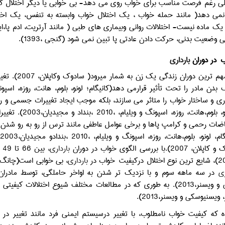
 رغم فرصت مناسب برای خواب روی می دهد- بی خوابی یا دیگر اختلال کیف
نمی دهد( مانند حمله خواب ، یک اختلال خواب وابسته به تنفس، یک اختلا
 یک ماده نیست- اختلالات روانی وبیماری های طبی ( مانند آرتریت، ادم پا
تی وضعیت بدنی، حرکت دادن عادتی پا تبین نمی شود (گنجی ،1393).
ب
در دوران
بارداری
از مهم ترین
ری و ساختار خواب را متاثر می سازند، بلكه موجب ایجاد تغییرات جسمی و رو
(کانیگام،لونو، 
باضات رحمی و کرامپ پاها و برخی عوامل عاطفی مانند ترس از رو به رو شدن
با بررسی الگوی خواب در دوران
بارداری
،
خواب در
بارداری
، بی خوابی است(چانگ، پین، دونتلی و
ری
در سه ماهه سوم و با نزدیک تر شدن به اواخر حاملگی، توسط مادران 
ختلف شیوع اختلالات کیفیتی خواب در سه ماهه سوم
 ویسنیوسکی و ویسنر،2013).
که کیفیت خواب نامطلوب، با تغییر درسیستم ایمنی فرد مانند تغییر در 