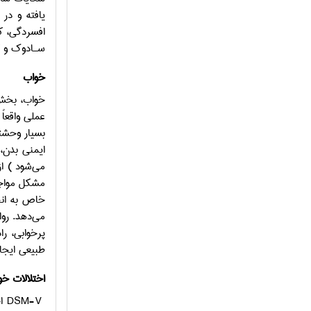
يافته و در
افسردگی، ک
سـادوك و گـرب
خواب
خواب، بخش 
عملی واقعاً
بسیار وحشت
مشکل مواجه
خاص به انح
می‌دهد. روا
پرخوابی، ر
طبیعی ایجا
اختلالات خو
DSM-V
ا