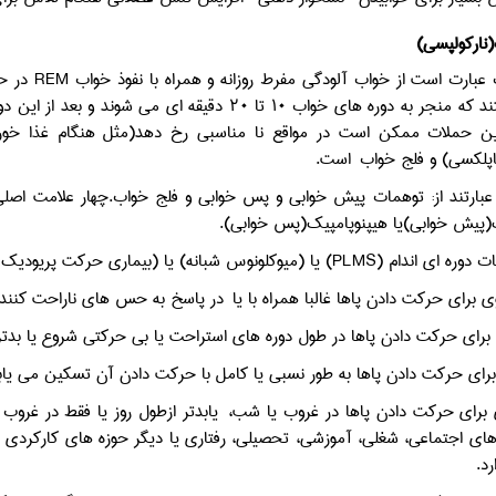
نارکولپسی)
عبارت است از خواب آلودگی مفرط روزانه و همراه با نفوذ خواب
REM
در ح
قابل مقاومتند که منجر به دوره های خواب ۱۰ تا ۰
ین حملات ممکن است در مواقع نا مناسبی رخ دهد(مثل هنگام غذا خو
اپلکسی) و فلج خواب
است.
 عبارتند از: توهمات پیش خوابی و پس خوابی و فلج خواب.چهار علامت اصل
(پیش خوابی)یا هیپنوپامپیک(پس خوابی).
 دوره ای اندام (
PLMS
) یا (میوکلونوس شبانه) یا (بیماری حرکت پریودیک پ
برای حرکت دادن پاها غالبا همراه با یا
در پاسخ به حس های ناراحت کننده 
برای حرکت دادن پاها در طول دوره های استراحت یا بی حرکتی شروع یا بدت
رای حرکت دادن پاها به طور نسبی یا کامل با حرکت دادن آن تسکین می یاب
برای حرکت دادن پاها در غروب یا شب،
یابدتر ازطول روز یا فقط در غرو
های اجتماعی، شغلی، آموزشی، تحصیلی، رفتاری یا دیگر حوزه های کارک
رد.