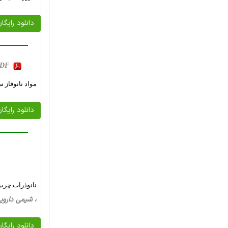
دانلود رایگا
 PDF
مواد نانوفاز 
دانلود رایگا
نانوذرات چربی جامد (SLN) و حامل های چربی نانو ساختار (NLC) در آماده س
، شیمی ‌دارویی، 37 صفحه فارسی تایپ شده ، 903
دانلود رایگا