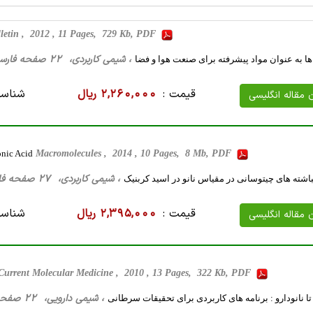
etin , 2012 , 11 Pages, 729 Kb, PDF
، شیمی کاربردی، 22 صفحه فارسی تایپ شده ، 408 کیلو بایت WORD
ها به عنوان مواد پیشرفته برای صنعت هوا و فضا
قیمت :
2,260,000 ریال
شناسه
ن مقاله انگلیسی
onic Acid
Macromolecules , 2014 , 10 Pages, 8 Mb, PDF
، شیمی کاربردی، 27 صفحه فارسی تایپ شده ، 897 کیلو بایت WORD
باشته های چیتوسانی در مقیاس نانو در اسید کربنیک
قیمت :
2,395,000 ریال
شناسه
ن مقاله انگلیسی
Current Molecular Medicine , 2010 , 13 Pages, 322 Kb, PDF
، شیمی ‌دارویی، 22 صفحه فارسی تایپ شده ، 81 کیلو بایت WORD
 تا نانودارو : برنامه های کاربردی برای تحقیقات سرطانی