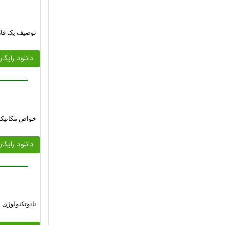
توصیف یک فاژ بیماریزای جد
دانلود رایگا
خواص مکانیکی و حرارتی O
دانلود رایگا
نانوتکنولوژی 