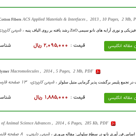
Cotton Fibers
ACS Applied Materials & Interfaces , 2013 , 10 Pages, 2 Mb,
، شیمی کاربردی، 34 صفحه فارسی تایپ شده ، 4 م
وری آرایه های نانو سیمی ZnO رشد یافته بر روی الیاف پنبه
قیمت :
2,095,000 ریال
شناسه
ن مقاله انگلیسی
olymer
Macromolecules , 2014 , 5 Pages, 2 Mb, PDF
، شیمی کاربردی، 13 صفحه فارسی تایپ شده ، 471 کیلو بایت WORD
ت در تجمع پلیمر برگشت پذیر گرمایی متیل سلولز
قیمت :
1,885,000 ریال
شناسه
ن مقاله انگلیسی
 of Animal Science Advances , 2014 , 6 Pages, 285 Kb, PDF
، شیمی ‌دارویی، 8 صفحه فارسی تایپ شده ، 32 کیلو بایت WORD
 اساس فن آوري نانو در سطح سلولي: مقاله مروري