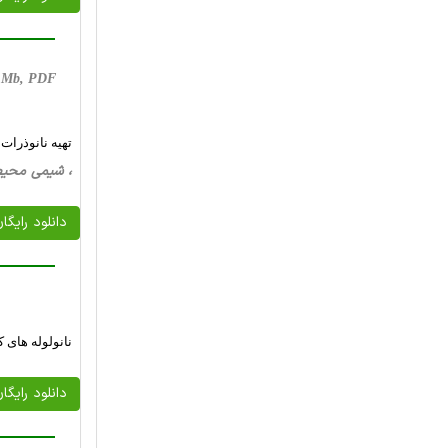
 1 Mb, PDF
تهیه نانوذرات Ni1-x ZnxFe2O4(x=0,0.5,1) حسگر گاز برای برخی گازهای احیاگ
، شیمی محیط زیست، شیمی ک
دانلود رایگا
نانولوله های 
دانلود رایگا