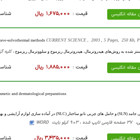
قیمت :
1,675,000 ریال
شناسه
ن مقاله انگلیسی
wave-solvothermal methods
CURRENT SCIENCE , 2003 , 5 Pages, 250 Kb,
، کلیه گرایش ها، 13 صفحه 
سنتز شده به روش‌های هیدروترمال، هیدروترمال ریزموج و سلووترمال ریزموج
قیمت :
1,885,000 ریال
شناسه
ن مقاله انگلیسی
osmetic and dermatological preparations
ازی لوازم آرایشی و بهداشتی و داروهای موضعی
 کیلو بایت WORD
قیمت :
3,435,000 ریال
شناسه
ن مقاله انگلیسی