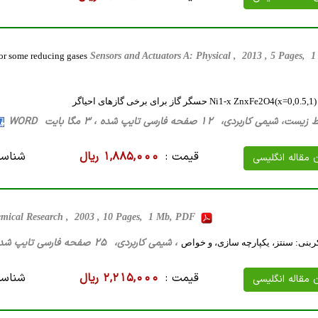
for some reducing gases
Sensors and Actuators A: Physical , 2013 , 5 Pages,
ر
اربردی، 12 صفحه فارسی تایپ شده ، 3 مگا بایت WORD
قیمت :
1,885,000 ریال
شناسه
ن مقاله انگلیسی
emical Research , 2003 , 10 Pages, 1 Mb, PDF
، شیمی کاربردی، 25 صفحه فارسی تایپ شده ، 1 مگا بایت WORD
کربنی: سنتز، یکپارچه سازی، و خواص
قیمت :
2,215,000 ریال
شناسه
ن مقاله انگلیسی