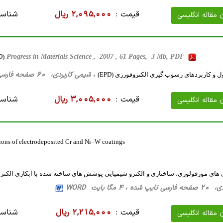
قیمت :
2,095,000 ریال
شناسه
ن مقاله انگلیسی
D)
Progress in Materials Science , 2007 , 61 Pages, 3 Mb, PDF
، شیمی کاربردی، 60 صفحه فارسی تایپ شده ، 3 مگا بایت WORD
 و کاربردهای رسوب گیری الکتروفورزي (EPD)
قیمت :
3,005,000 ریال
شناسه
ن مقاله انگلیسی
tions of electrodeposited Cr and Ni–W coatings
ي مورفولوژي، ساختاري و الکترو شيميايي پوشش هاي ساخته شده با آبکاري الکتريکي Cr و 
4 مگا بایت WORD
قیمت :
2,215,000 ریال
شناسه
ن مقاله انگلیسی