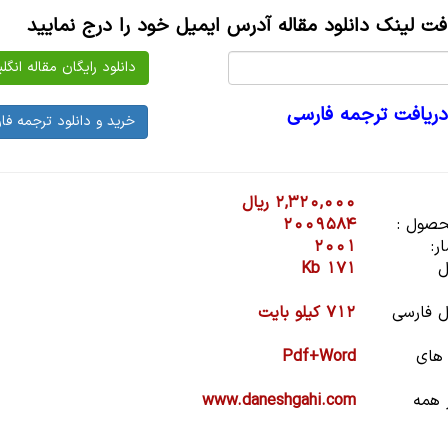
افت لینک دانلود مقاله آدرس ایمیل خود را درج نمایید
دریافت ترجمه فارسی
2,320,000 ریال
صول :
2009584
ر:
2001
ل
171 Kb
 فارسی
712 کیلو بایت
 های
Pdf+Word
 همه
www.daneshgahi.com