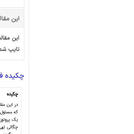
این مقا
تایپ شد
چکیده ف
چکیده
در این مقا
که مسئول 
یک پروتون
چگالی تهی