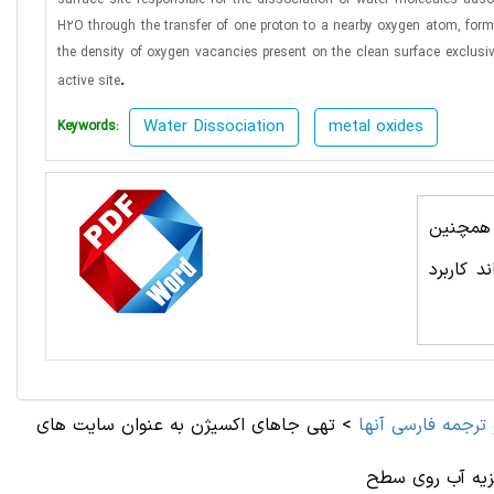
surface site responsible for the dissociation of water molecules ads
H2O through the transfer of one proton to a nearby oxygen atom, form
the density of oxygen vacancies present on the clean surface exclusiv
.
active site
Water Dissociation
metal oxides
Keywords:
. همچنین
 کاربرد
ترجمه فارسی آنها
>
تهی جاهای اکسیژن به عنوان سایت های