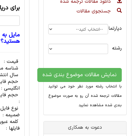
دانلود مقالات ترجمه شده
برای دری
جستجوی مقالات
دپارتمان
مایل به 
هستید؟
رشته
قیمت :
شناسه مح
نمایش مقالات موضوع بندی شده
سال انتشا
حجم فای
با انتخاب رشته مورد نظر خود می توانید
انگلیسی :
حجم فایل
مقالات ترجمه شده آن رو به صورت موضوع
:
بندی شده مشاهده نمایید
نوع فایل
ضمیمه :
کلمه عبور
دعوت به همکاری
فایلها :