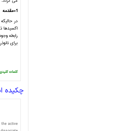
می­ گردد.
1-مقدمه
در حالیکه
اکسیدها ذا
رابطه وجود
برای نانوذ
:کلمات کلیدی
چکیده ا
 the active