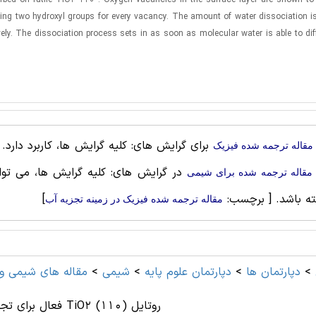
orbed on rutile TiO2 110 . Oxygen vacancies in the surface layer are shown to
ing two hydroxyl groups for every vacancy. The amount of water dissociation is
ely. The dissociation process sets in as soon as molecular water is able to dif
برای گرایش های: کلیه گرایش ها، کاربرد دارد
مقاله ترجمه شده فیزیک
در گرایش های: کلیه گرایش ها، می تواند
مقاله ترجمه شده برای شيمی
ه باشد.
[ برچسب:
]
مقاله ترجمه شده فیزیک در زمینه تجزیه آب
>
دپارتمان ها
>
دپارتمان علوم پايه
>
شيمی
>
مقاله های شيمی و 
فعال برای تجزیه آب روی سطح TiO2 روتایل (110)