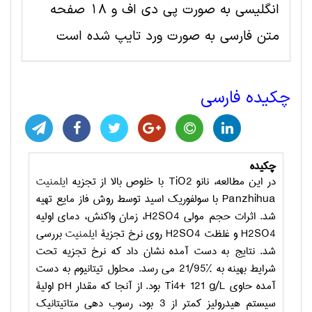
انگلیسی به صورت پی دی اف و 18 صفحه
متن فارسی به صورت ورد تایپ شده است
چکیده فارسی
چکیده
در این مطالعه، نانو
TiO2
با خلوص بالا از تجزیه
ایلمنیت
Panzhihua
با سولفوریک اسید توسط روش فاز مایع تهیه
شد. اثرات حجم مولی
H2SO4
، زمان واکنش، دمای اولیه
H2SO4
و غلظت
H2SO4
روی نرخ تجزیة
ایلمنیت
بررسی
شد. نتایج به دست آمده نشان داد که نرخ تجزیه تحت
شرایط بهینه به %21/95 می­ رسد. محلول تیتانیوم به دست
آمده حاوی
g/L
121
Ti4+
بود. از آنجا که مقدار
pH
اولیة
سیستم هیدرولیز کمتر از 3 بود، رسوب­ دهی متاتیتانیک