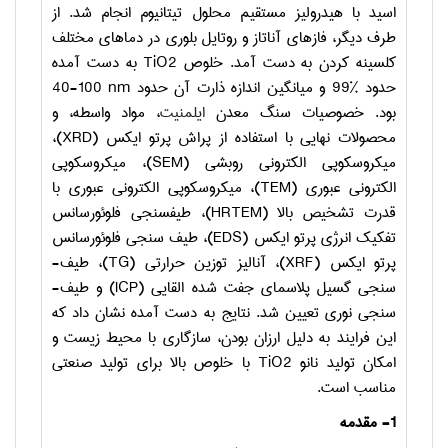
اسید با هیدرولیز مستقیم محلول تیتانیوم انجام شد. از
طرف دیگر، فازهای آناتاز و روتایل بلوری در دماهای مختلف
کلسینه کردن به دست آمد. خلوص
TiO2
به دست آمده
حدود %99 و میانگین اندازه ذارت آن حدود
nm
100-40
بود. خصوصیات سنگ معدن
ایلمنیت
، مواد واسطه، و
محصولات نهایی با استفاده از پراش پرتو ایکس (
XRD
)،
میکروسکوپی الکترونی روبشی (
SEM
)، میکروسکوپی
الکترونی عبوری (
TEM
)، میکروسکوپی الکترونی عبوری با
قدرت تشخیص بالا (
HRTEM
)، طیف­سنجی فلوئورسانس
تفکیک انرژی پرتو ایکس (
EDS
)، طیف­ سنجی فلوئورسانس
پرتو ایکس (
XRF
)، آنالیز توزین حرارتی (
TG
)، طیف­
سنجی گسیل پلاسمای جفت شده القایی (
ICP
) و طیف­
سنجی نوری تعیین شد. نتایج به دست آمده نشان داد که
این فرایند به دلیل ارزان بودن، سازگاری با محیط زیست و
امکان تولید نانو
TiO2
با خلوص بالا برای تولید صنعتی
مناسب است.
1- مقدمه