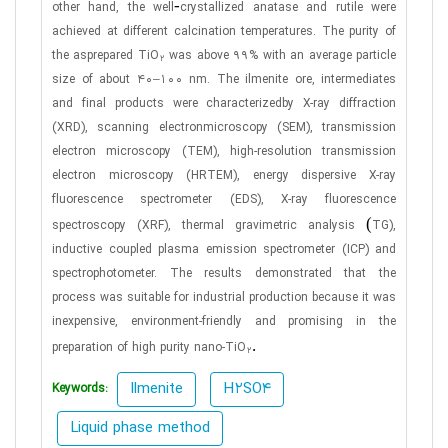
-
other hand, the well
crystallized anatase and rutile were
achieved at different calcination temperatures. The purity of
the asprepared TiO
was above 99% with an average particle
2
size of about 40–100 nm. The ilmenite ore, intermediates
and final products were characterizedby X-ray diffraction
(XRD), scanning electronmicroscopy (SEM), transmission
electron microscopy (TEM), high-resolution transmission
electron microscopy (HRTEM), energy dispersive X-ray
fluorescence spectrometer (EDS), X-ray fluorescence
(
spectroscopy (XRF), thermal gravimetric analysis
TG),
inductive coupled plasma emission spectrometer (ICP) and
spectrophotometer. The results demonstrated that the
process was suitable for industrial production because it was
inexpensive, environment-friendly and promising in the
.
preparation of high purity nano-TiO
2
Ilmenite
H2SO4
Keywords:
Liquid phase method