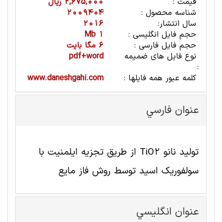
قیمت :
2,675,000 ریال
شناسه محصول :
2009404
سال انتشار:
2016
حجم فایل انگلیسی :
1 Mb
حجم فایل فارسی :
6 مگا بایت
نوع فایل های ضمیمه
pdf+word
:
کلمه عبور همه فایلها :
www.daneshgahi.com
عنوان فارسي
تولید نانو TiO2 از طریق تجزیه ایلمنیت با
سولفوریک اسید توسط روش فاز مایع
عنوان انگليسي