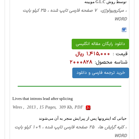
توسط روش G.L.C مویینه
، میکروبیولوژی، 7 صفحه فارسی تایپ شده ، 35 کیلو بایت
WORD
دانلود رایگان مقاله انگلیسی
قیمت :
1,415,000 ریال
شناسه محصول:
2000828
خرید ترجمه فارسی و دانلود
Lives that introns lead after splicing
Wires , 2013 , 15 Pages, 309 Kb, PDF
حیاتی که اینترونها پس از پیرایش منجر به آن می‌شوند
، کلیه گرایش ها، 25 صفحه فارسی تایپ شده ، 109 کیلو بایت
WORD