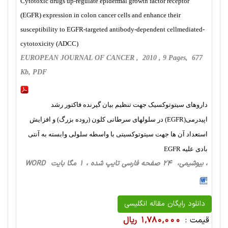
Cytotoxic drugs up-regulate epidermal growth factor receptor
(EGFR) expression in colon cancer cells and enhance their
susceptibility to EGFR-targeted antibody-dependent cellmediated-
cytotoxicity (ADCC)
EUROPEAN JOURNAL OF CANCER , 2010 , 9 Pages, 677
Kb, PDF
داروهای سیتوتوکسیک جهت تنظیم بیان گیرنده فاکتور رشد
اپیدرمی(EGFR) در سلولهای سرطانی کلون (روده بزرگ) و افزایش
استعداد آن ها جهت سیتوتوکسیتی با واسطه سلولی وابسته به آنتی
بادی علیه EGFR
، بیوشیمی، 24 صفحه فارسی تایپ شده ، 1 مگا بایت WORD
دانلود رایگان مقاله انگلیسی
قیمت :
1,780,000 ریال