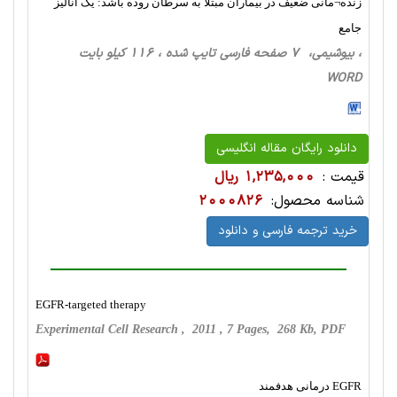
زنده¬مانی ضعیف در بیماران مبتلا به سرطان روده باشد: یک آنالیز
جامع
، بیوشیمی، 7 صفحه فارسی تایپ شده ، 116 کیلو بایت
WORD
دانلود رایگان مقاله انگلیسی
قیمت :
1,235,000 ریال
شناسه محصول:
2000826
خرید ترجمه فارسی و دانلود
EGFR-targeted therapy
Experimental Cell Research , 2011 , 7 Pages, 268 Kb, PDF
EGFR درمانی هدفمند