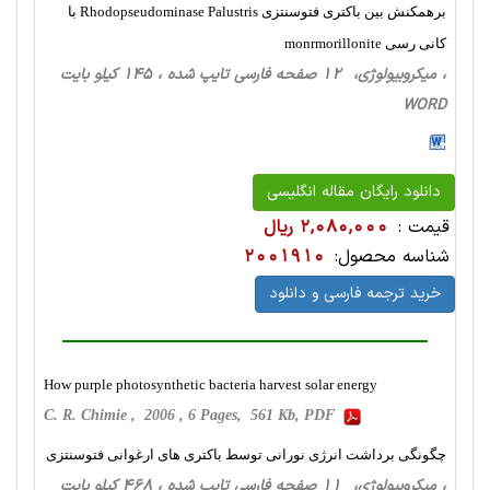
برهمکنش بین باکتری فتوسنتزی Rhodopseudominase Palustris با
کانی رسی monrmorillonite
، میکروبیولوژی، 12 صفحه فارسی تایپ شده ، 145 کیلو بایت
WORD
دانلود رایگان مقاله انگلیسی
قیمت :
2,080,000 ریال
شناسه محصول:
2001910
خرید ترجمه فارسی و دانلود
How purple photosynthetic bacteria harvest solar energy
C. R. Chimie , 2006 , 6 Pages, 561 Kb, PDF
چگونگی برداشت انرژی نورانی توسط باکتری های ارغوانی فتوسنتزی
، میکروبیولوژی، 11 صفحه فارسی تایپ شده ، 468 کیلو بایت