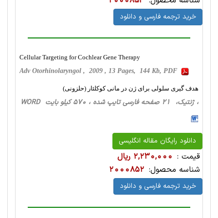
شناسه محصول:
2000853
خرید ترجمه فارسی و دانلود
Cellular Targeting for Cochlear Gene Therapy
Adv Otorhinolaryngol , 2009 , 13 Pages, 144 Kb, PDF
هدف گیری سلولی برای ژن در مانی کوکلئار (حلزونی)
، ژنتیک، 21 صفحه فارسی تایپ شده ، 570 کیلو بایت WORD
دانلود رایگان مقاله انگلیسی
قیمت :
2,230,000 ریال
شناسه محصول:
2000852
خرید ترجمه فارسی و دانلود