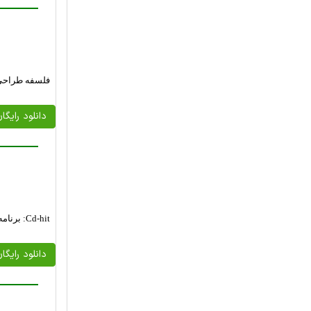
فلسفه طراحی پر
دانلود رایگا
Cd-hit: برنامه‌ای سریع برای دسته بندی و مقایسه‌ی گروههای بزرگ توالی‌های پروتئینی یا نوکلئوتیدی
دانلود رایگا