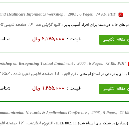
 and Healthcare Informatics Workshop , 2001 , 6 Pages, 74 Kb, PDF
، کلیه گرایش ها، 16 صفحه فارسی تایپ شده ، 53 کیلو بایت WORD
های خانه هوشمند برای افراد آسیب پذیر
قیمت :
2,175,000 ریال
شناسه
ن مقاله انگلیسی
kshop on Recognising Textual Entailment , 2006 , 6 Pages, 72 Kb, PDF
، نرم افزار، 18 صفحه فارسی تایپ شده ، 252 کیلو بایت WORD
ه ای و درختی در استلزام متنی
قیمت :
1,255,000 ریال
شناسه
ن مقاله انگلیسی
ecommunication Networks & Applications Conference , 2006 , 5 Pages, 72 
، فناوری اطلاعات، 12 صفحه فارسی تایپ شده ، 205 کیلو بایت WORD
ادم) در شبکه های اشباع شدۀ IEEE 802. 11