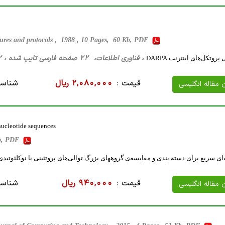
res and protocols , 1988 , 10 Pages, 60 Kb, PDF
، فناوری اطلاعات، 22 صفحه فارسی تایپ شده ، 52 کیلو بایت WORD
وتکل‌های اینترنت DARPA
قیمت :
2,080,000 ریال
شناسه
ن مقاله انگلیسی
 nucleotide sequences
b, PDF
قیمت :
940,000 ریال
شناسه
ن مقاله انگلیسی