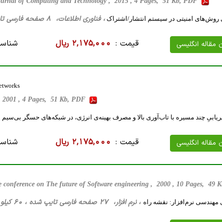
Journal of Computing and Technology , 2015 , 4 Pages, 51 Kb, PDF
، فناوری اطلاعات، 8 صفحه فارسی تایپ شده ، 95 کیلو بایت WORD
روش‌های امنیتی در سیستم انتشار/اشتراک
قیمت :
2,175,000 ریال
شناسه
ن مقاله انگلیسی
Networks
2001 , 4 Pages, 51 Kb, PDF
ابیِ چند مسیره با تاب‌آوری بالا و مصرف بهینه‌ی انرژی، در شبکه‌های حسگر بی‌سیم
قیمت :
2,175,000 ریال
شناسه
ن مقاله انگلیسی
e conference on The future of Software engineering , 2000 , 10 Pages, 49
، نرم افزار، 27 صفحه فارسی تایپ شده ، 60 کیلو بایت WORD
مهندسی نرم‌افزار: نقشه راه