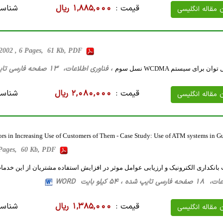
قیمت :
1,885,000 ریال
شناسه
ن مقاله انگلیسی
 2002 , 6 Pages, 61 Kb, PDF
، فناوری اطلاعات، 13 صفحه فارسی تایپ شده ، 230 کیلو بایت WORD
ن برای سیستم WCDMA نسل سوم
قیمت :
2,080,000 ریال
شناسه
ن مقاله انگلیسی
tors in Increasing Use of Customers of Them - Case Study: Use of ATM systems in G
5 Pages, 60 Kb, PDF
بانکداری الکترونیک و ارزیابی عوامل موثر در افزایش استفاده مشتریان از این خدمات
 ، 54 کیلو بایت WORD
قیمت :
1,385,000 ریال
شناسه
ن مقاله انگلیسی