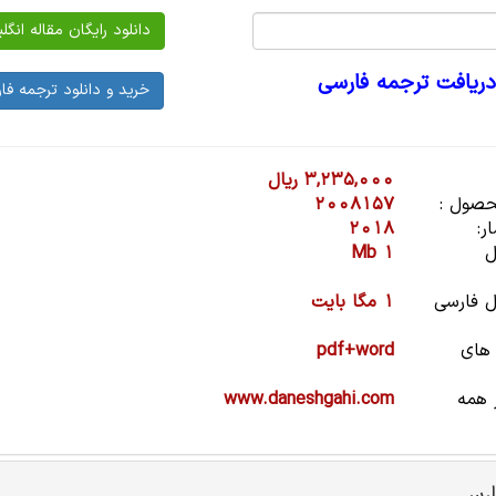
دریافت ترجمه فارسی
3,235,000 ریال
صول :
2008157
ر:
2018
ل
1 Mb
 فارسی
1 مگا بایت
 های
pdf+word
 همه
www.daneshgahi.com