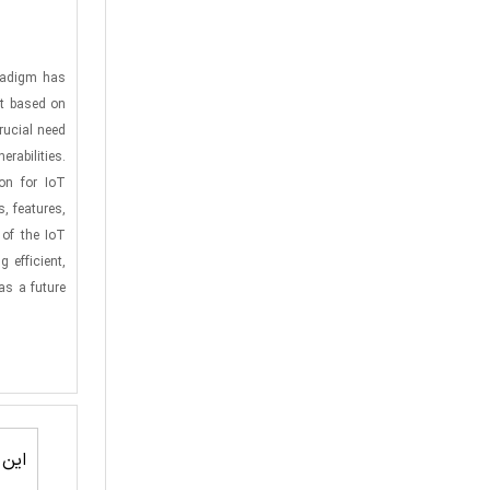
aradigm has
nt based on
rucial need
rabilities.
on for IoT
, features,
 of the IoT
 efficient,
as a future
این