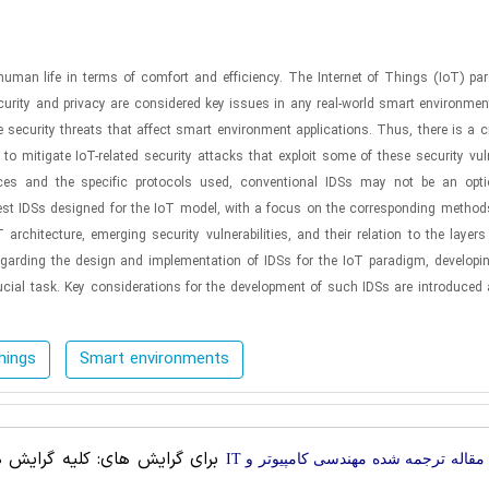
human life in terms of comfort and efficiency. The Internet of Things (IoT) p
ecurity and privacy are considered key issues in any real-world smart environme
e security threats that affect smart environment applications. Thus, there is a c
o mitigate IoT-related security attacks that exploit some of these security vulne
ices and the specific protocols used, conventional IDSs may not be an opti
est IDSs designed for the IoT model, with a focus on the corresponding methods
rchitecture, emerging security vulnerabilities, and their relation to the layers
garding the design and implementation of IDSs for the IoT paradigm, developing
rucial task. Key considerations for the development of such IDSs are introduced 
hings
Smart environments
برای گرایش های: کلیه گرایش ها
مقاله ترجمه شده مهندسی کامپیوتر و IT