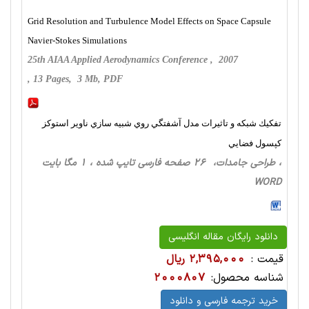
Grid Resolution and Turbulence Model Effects on Space Capsule
Navier-Stokes Simulations
25th AIAA Applied Aerodynamics Conference , 2007
, 13 Pages, 3 Mb, PDF
تفكيك شبكه و تاثيرات مدل آشفتگي روي شبيه سازي ناوير استوكز
كپسول فضايي
، طراحی‌ جامدات، 26 صفحه فارسی تایپ شده ، 1 مگا بایت
WORD
دانلود رایگان مقاله انگلیسی
قیمت :
2,395,000 ریال
شناسه محصول:
2000807
خرید ترجمه فارسی و دانلود