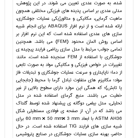
شده، به صورت عددی تعیین می شوند. در این پژوهش،
مدلی عددی بر اساس پدیده های فیزیکی مختلفی همچون
ماهیت گرمایی، مکانیکی و متالورژیکی عملیات جوشکاری،
ارائه شده است و از نرم افزار
ABAQUS
برای انجام شبیه
سازی های عددی استفاده شده است که این نرم افزار بر
اساس روش المان محدود
(FEM)
می باشد. همچنین
تمامی جوانب مرتبط با مدل سازی ریاضی فرایند پیچیده ی
جوشکاری با استفاده از
FEM
سنجیده شده است، مانند:
تغییرات در خواص فیزیکی و مکانیکی مواد به صورت تابعی
از دما؛ ناپایداری و سرعت عملیات جوشکاری و تبدیلات فاز
مواد؛ مکانیزم های متفاوت تبادل گرما با محیط (جابجایی
یا تابش)؛ که همگی این موارد دارای سطوح بالایی از غیر
خطیت می باشند. منبع گرمای استفاده شده در مدل
تحلیلی، مدل بیضی دوگانه ی پیشنهاد شده توسط گلداک
می باشد که در آن، از صفحه ی فولادی مستطیلی شکل
ASTM AH36
با ابعاد
60 mm × 50 mm× 3 mm
برای
شبیه سازی های فرایند
TIG
استفاده شده است. در حال
حاضر، بهینه سازی عملیات جوشکاری در صنایع پتروشیمی