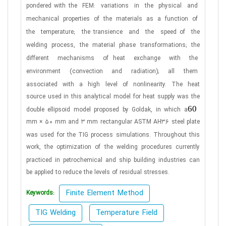
pondered with
the
FEM:
variations
in
the
physical
and
mechanical
properties
of
the
materials
as
a
function
of
the
temperature;
the
transience
and
the
speed of
the
welding
process,
the
material
phase
transformations;
the
different
mechanisms
of heat
exchange
with
the
environment
(convection
and
radiation);
all
them
associated
with
a
high
level
of
nonlinearity.
The
heat
source used in this analytical model for heat supply was the
60
double ellipsoid model proposed by Goldak, in which a
mm × 50 mm and 3 mm rectangular ASTM AH36 steel plate
was used for the TIG process simulations. Throughout
this
work, the optimization of the welding procedures currently
practiced in petrochemical and ship building industries
can
be applied to reduce the levels of residual stresses.
Finite Element Method
Keywords:
TIG Welding
Temperature Field