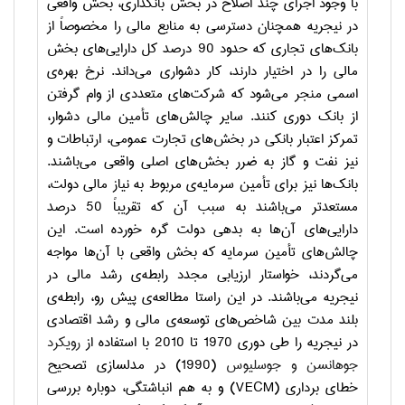
با وجود اجرای چند اصلاح در بخش بانکداری، بخش واقعی
در نیجریه همچنان دسترسی به منابع مالی را مخصوصاً از
بانک
های تجاری که حدود 90 درصد کل دارایی
های بخش
مالی را در اختیار دارند، کار دشواری می
داند. نرخ بهره
ی
اسمی منجر می
شود که شرکت
های متعددی از وام گرفتن
از بانک دوری کنند. سایر چالش
های تأمین مالی دشوار،
تمرکز اعتبار بانکی در بخش
های تجارت عمومی، ارتباطات و
نیز نفت و گاز به ضرر بخش
های اصلی واقعی می
باشند.
بانک
ها نیز برای تأمین سرمایه
ی مربوط به نیاز مالی دولت،
مستعد
تر می
باشند به سبب آن که تقریباً 50 درصد
دارایی
های آن‌ها به بدهی دولت گره خورده است. این
چالش
های تأمین سرمایه که بخش واقعی با آن‌ها مواجه
می
گردند،
خواستار ارزیابی مجدد
رابطه
ی رشد مالی در
نیجریه می
باشند. در این راستا مطالعه
ی پیش رو، رابطه
ی
بلند مدت بین شاخص
های توسعه
ی مالی و رشد اقتصادی
در نیجریه را طی دوری 1970 تا 2010 با استفاده از
رویکرد
جوهانسن و جوسلیوس
(1990) در مدلسازی تصحیح
خطای برداری (
VECM
) و به هم انباشتگی، دوباره بررسی