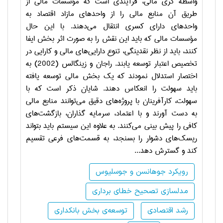
واسطه گری مالی، فرآیندی است که مؤسسات مالی از
طریق آن منابع مالی را از واحدهای مازاد اقتصاد به
واحدهای دارای کسری انتقال می
دهند. با این حال
مؤسسات مالی که باید این نقش را به صورت اثر بخش ایفا
کنند، باید از نظر نقدینگی، تنوع دارایی
های مالی و کارایی در
تخصیص اعتبار توسعه یابند. راجان و زینگالس (2002) به
اختصار استدلال نمودند که یک بخش مالی توسعه یافته
باید سهولت را انعکاس دهند. شایان ذکر است که با
سهولت، کارآفرینان با پروژه
های دقیق می
توانند منابع مالی
به دست آورند و با اعتماد، سرمایه گذاران، بازگشت
های
کافی را پیش بینی می
کنند. به علاوه این سیستم باید بتواند
ریسک
های دشوار را بسنجد، به قسمت
های فرعی تقسیم
کند و گسترش دهد...
رویکرد جوهانسن و جوسلیوس
مدلسازی تصحیح خطای برداری
رشد اقتصادی
توسعه‌ی بخش بانکداری