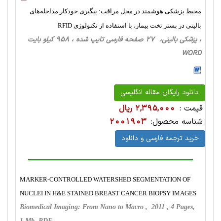
محیط پزشکی هوشمند در محل مراقب: پیگیری خودکار مداخله‌های
بالینی در بستر تخت بیمار، با استفاده از تکنولوژی RFID
، پزشکی بالینی، 27 صفحه فارسی تایپ شده ، 958 کیلو بایت
WORD
دانلود رایگان مقاله انگلیسی
قیمت :
2,395,000 ریال
شناسه محصول:
2001903
خرید ترجمه فارسی و دانلود
MARKER-CONTROLLED WATERSHED SEGMENTATION OF
NUCLEI IN H&E STAINED BREAST CANCER BIOPSY IMAGES
Biomedical Imaging: From Nano to Macro , 2011 , 4 Pages,
1 Mb, PDF