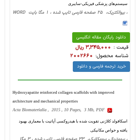
سیستم‌های پزشکی فیزیکی-سایبری
، بیوالکتریک، 25 صفحه فارسی تایپ شده ، 1 مگا بایت WORD
دانلود رایگان مقاله انگلیسی
قیمت :
3,345,000 ریال
شناسه محصول:
2002660
خرید ترجمه فارسی و دانلود
Hydroxyapatite reinforced collagen scaffolds with improved
architecture and mechanical properties
Acta Biomaterialia , 2015 , 10 Pages, 3 Mb, PDF
اسکافولد کلاژنی تقویت شده با هیدروکسی آپاتیت با معماری بهبود
یافته و خواص مکانیکی
، بیومتریال، بیومکانیک، 33 صفحه فارسی تایپ شده ، 3 مگا