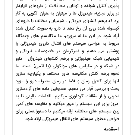
پذیری کنترل­ شونده و توانایی محافظت از داروهای ناپایدار
در برابر تجزیه، هیدروژل­ ها را می­توان به عنوان الگویی به کار
برد که برهم­ کنش­های فیزیکی – شیمیایی مختلف با داروهای
کپسوله شده روی آن رخ دهد تا دارو به صورت کنترل شده
آزاد شود. در این مقاله مروری، ما مکانیسم ­های چندگانه
مربوط به طراحی سیستم ­های انتقال داروی هیدروژلی را
پوشش می­ دهیم و تمرکزمان بر خصوصیات فیزیکی و
شیمیایی شبکه هیدروژلی و برهم ­کنش­های هیدروژل – دارو
در شبکه و در مقیاس­ های مولکولی (یا اتمی) است. ما
نحوه برهم ­کنش مکانیسم ­های مختلف و یکپارچه ­سازی
آنها برای کنترل زمان و فضا در زمان مصرف دارو را مورد
بحث و بررسی قرار می ­دهیم. همچنین داده ­های آزادسازی
تجربی را از مقالات گردآوری می­کنیم، اقدامات بالینی تا به
امروز برای این سیستم را مرور می­کنیم و مقایسه ­های کمّی
بین سیستم ­های مختلف ارائه می­کنیم تا دستورالعملی برای
طراحی معقول سیستم­ های انتقال هیدروژلی ارائه شود.
1-مقدمه