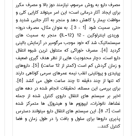
مصرف دارو به روش مرسوم، نیازمند دوز بالا و مصرف مکرر
برای ایجاد آثار درمانی است؛ این امر می­تواند کارایی کلی و
موافقت بیمار را کاهش دهد و منجر به آثار جانبی شدید و
حتی سمیت شود [1 – 3]. به عنوان مثال، مصرف درون­
وریدی اینترلوکین – 12 (
IL-12
) منجر به سمیت­ های
سیستماتیک شد که خود موجب مرگ­ومیر در آزمایش بالینی
گردید [4]. مصرف خوراکی که متداول ترین شیوه انتقال
دارو است، دچار محدودیت­ هایی از نظر هدف­ گیری ضعیف
و زمان گردش کم است (کمتر از 12 ساعت) [5]. داروهای
پپتیدی و پروتئینی اغلب نیمه ­عمرهای سرمی کوتاهی دارند
که تنها از چند دقیقه تا چند ساعت طول می ­کشد [6].
برای بررسی این مسئله، تحقیقات انجام شده در دهه­ های
اخیر بر سیستم ­های انتقال داروی کنترل شده از جمله
غشاها، نانوذرات، لیپوزوم ­ها و هیدروژل­ ها متمرکز شده
است [7، 8]. این سیستم­ های انتقال دارو می­توانند دسترس
­پذیری داروها برای سلول و بافت را در طول زمان و فضا
کنترل کنند...