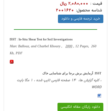
قیمت :
2,080,000 ریال
شناسه محصول:
2001620
خرید ترجمه فارسی و دانلود
ISST : In-Situ Shear Test for Soil Investigations
Marc Ballouz, and Charbel Khoury ,
2000
, 12 Pages, 260
Kb, PDF
ISST: آزمایش برش برجا برای شناسایی خاک
، کلیه گرایش ها، 14 صفحه فارسی تایپ شده ، 1 مگا بایت
WORD
دانلود رایگان مقاله انگلیسی