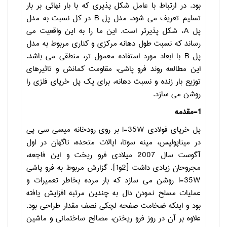
بود. در ارتباط با عامل شکل پذیری که با بار نهائی بر بار
تسلیم تعریف می شود، مدل پل
B
در کل نسبت به مدل
پل
A
، شکل پذیرتر است. این ما را به این واقعیت می
رساند که نسبت طول دهانه مرکزی و کناری مربوط به مدل
پل
B
با ابعاد مورد استفاده معمول تر، منطقی می باشد.
این مطالعه روند فرو پاشی، مقاومت کمانش و تاثیرهای
توزیع بار زنده و نسبت دهانه، برای یک پل خرپای فلزی را
روشن می سازد.
1-
مقدمه
پل خرپای فولادی
I-35W
بر روی رودخانه میسی سی پی
در میناپولیس، مینه سوتا، ایالات متحده، ناگهان در اول
آگوست سال 2007 میلادی فرو ریخت و این فاجعه،
مجروحان زیادی داشت
]
2و1
[
. گزارش مربوط به فرو پاشی
I-35W
روشن می سازد که بار مرده بخاطر تعمیرات و
عملیات مسلح نمودن دال به چندین مرتبه افزایش یافته
بود و اینکه ضخامت صفحه لچکی نصف مقدار طراحی بود.
علاوه بر آن در روز فرو ریختن، مصالح ساختمانی و ماشین