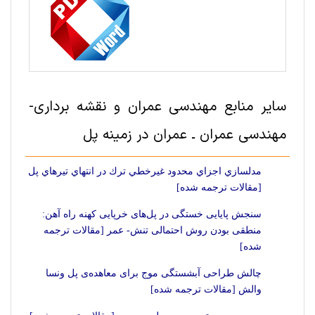
سایر منابع مهندسی عمران و نقشه برداری-
مهندسی عمران ـ عمران در زمینه پل
مدلسازي اجزاي محدود غيرخطي ترك در انتهاي تيرهاي پل
[مقالات ترجمه شده]
سنجش پایایی خستگی در پل‌های خرپایی کهنه راه آهن:
منطقی بودن روش احتمالی تنش- عمر [مقالات ترجمه
شده]
چالش طراحی آبشستگی موج برای معاهده‌ی پل ونسا
والش [مقالات ترجمه شده]