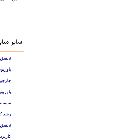
سایر منا
تحقیق مدی
پاورپو
چارچوب
پاورپو
سیستم 
رشد کس
تحقیق 
کاربرد