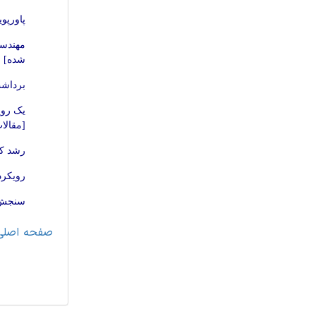
پاورپو
مهندسی
شده]
برداشت
[مقالا
رشد کس
رویکرد
سنجش س
صفحه اصلی