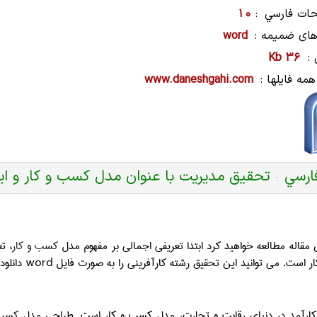
ات فارسي
10
:
های ضمیمه :
word
:
36 Kb
همه فایلها :
www.daneshgahi.com
ارسي
تحقیق مدیریت با عنوان مدل کسب و کار و ایجاد ت
:
 مقاله مطالعه خواهید کرد ابتدا تعریفی اجمالی بر مفهوم مدل
کسب و کار
، ت
ار است. می توانید این تحقیق رشته کارآفرینی را به صورت فایل
word
دانلود
ی کارآمد در دنیای رقابت و تجارت، مدل کسب‌ و کار است. طراحی مدل
کسب 