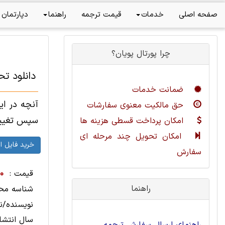
صفحه اصلی
خدمات
قیمت ترجمه
راهنما
دپارتمان 
چرا پورتال پویان؟
دانلود تح
ضمانت خدمات
آنچه در ای
حق مالکیت معنوی سفارشات
سپس تغییر در
امکان پرداخت قسطی هزینه ها
امکان تحویل چند مرحله ای
سفارش
قیمت :
00
راهنما
شناسه مح
نویسنده/نا
سال انتشار