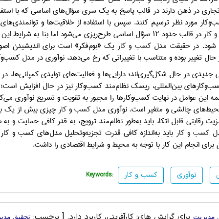
تجاری در ذهن دارند در قالب پاسخ به یک سری سؤال‌های اساسی که با استفاد
‌وکار مورد نظر ترسیم کنند. سپس با استفاده از خلاقیت‌ها و توانمندی‌های
 کار
در قالب حدود ۱۲ سؤال اساسی طرح‌ریزی می‌شود اما بنا به شرایط این سؤالات می‌تواند کاهش یا افزایش یافته تا درک روشنی از مدل
 شود. در حقیقت مدل
کسب و کار
یک «بوم‌فکر» است برای اندیشیدن اصولی 
حال تغییر بوده و متناسب با تغییراتی که رخ می‌دهد، نوآوری در مدل کسب‌و
 جدیدی در حال شکل‌گیری‌اند؛ دارایی‌ها و فعالیت‌های تولیدی کمپانی‌ها، د
 کسب‌وکارهای بین‌المللی، ریسک نظام‌مند کسب‌وکار نیز در حال افزایش است
ه‌ این عوامل در نهایت کسب‌وکارها را مجبور به تقویت و تسریع نوآوری می‌
محیط‌های چالشی و متغیر است. نوآوری مدل
کسب و کار
چیزی بیش از یک بی
 مزیت رقابتی قابل اتکا، باید به‌طور نظام‌مند ترویج، به قدر کافی حمایت و
دل
کسب و کار
باید به‌اندازه کافی قدرت تجزیه‌وتحلیل مدل‌های کسب‌ و ک
 برای انجام این کار با توجه به محیط و شرایط اقتصادی را داشت.
ی
نوآوری
کسب و کار
Keywords:
برای گرایش های: کارآفرینی، کاربرد دارد.
[ برچسب:
 مديريت
تحقیق مدير