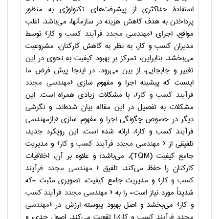
استفادۀ حداکثری از پیشرفت‌های تکنولوژی به منظور
پرداختن به هدف کاهش هزینه در سازمآنها، می‌باشد. اغلب
مواقع، اجرای ‹
مهندسی مجدد فرآیند کسب و کار
› توسط
مدیران کسب و کار، به نظر به کاهش کارکنان، مشروعیت
می‌بخشد. بنابراین، تمرکز بر بهبود کیفیت به نحوی در این
تغییر و جابجایی، از بین می‌رود. در اینجا پیش فرض ما
اینست که پیشینه اجرا و مفهوم سازی ‹
مهندسی مجدد
فرآیند کسب و کار
›، با مشکلات زیادی همراه است. این
مشکلات به تفصیل در این مقاله بیان شده‌اند، و نگرشی
دیگر در خصوص چگونگی اجرا و مفهوم سازی ‹بازمهندسی
فرآیند کسب و کار›، ارائه شده است. این رویکرد جدید،
تلفیقی از ‹
مهندسی مجدد فرآیند کسب و کار
› و مدیریت
جامع کیفیت (
TQM
)، می‌باشد؛ و علاوه بر آن، اخلاقیات
کارکنان را حفظ می‌کند. تلفیق ‹
مهندسی مجدد فرآیند
کسب و کار
› و مدیریت جامع کیفیت، تصویری مثبت -که
شدیداً مورد نیاز است- را به ‹
مهندسی مجدد فرآیند کسب
و کار
› می‌بخشد و اصل بهبود پیوسته ارزش در ‹
مهندسی
مجدد فرآیند کسب و کار
›را تقویت می‌کند. اصول جدی، و