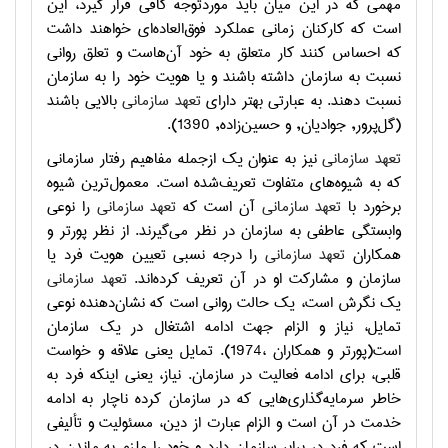
مهمی که در این میان باید موردتوجه کافی قرار گیرد، این
است که کارکنان زمانی عملکرد فوق‌العاده‌ای خواهند داشت
که احساس کنند کار متعلق به خود آن‌هاست و تعلق روانی
نسبت به سازمان داشته باشند و یا هویت خود را به سازمان
نسبت دهند. به عبارتی بهتر دارای
تعهد سازمانی
بالایی باشند
(گل‌پرور, جوادیان, و حسین‌زاده, 1390).
تعهد سازمانی
نیز به عنوان یك ازجمله مفاهیم رفتار سازمانی
که به شیوه‌های متفاوت تعریف‌شده است. معمول‌ترین شیوه
برخورد با
تعهد سازمانی
آن است که
تعهد سازمانی
را نوعی
وابستگی عاطفی به سازمان در نظر می‌گیرند. از نظر پورتر و
همکاران
تعهد سازمانی
را درجه نسبی تعیین هویت فرد یا
سازمان و مشارکت او در آن تعریف کرده‌اند.
تعهد سازمانی
یك نگرش است، یك حالت روانی است که نشان‌دهنده نوعی
تمایل، نیاز و الزام جهت ادامه اشتغال در یك سازمان
است(پورتر و همکاران ،1974). تمایل یعنی علاقه و خواست
قلبی، برای ادامه فعالیت در سازمان. نیاز، یعنی اینکه فرد به
خاطر سرمایه‌گذاری‌هایی که در سازمان کرده ناچار به ادامه
خدمت در آن است و الزام عبارت از دین، مسئولیت و تألیفی
است که فرد در برابر سازمان دارد و خود را ملزم به ماندن در