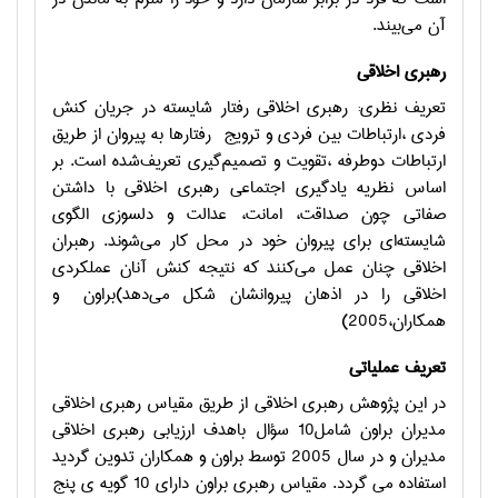
آن می‌بیند
.
رهبري اخلاقي
تعریف نظری: رهبري اخلاقي رفتار شايسته در جريان كنش
فردي ،ارتباطات بين فردي و ترويج
رفتارها به پيروان از طريق
ارتباطات دوطرفه ،تقويت و تصمیم‌گیری تعریف‌شده است. بر
اساس نظريه يادگيري اجتماعي رهبری اخلاقي با داشتن
صفاتي چون صداقت، امانت، عدالت و دلسوزي الگوي
شایسته‌ای براي پيروان خود در محل كار می‌شوند. رهبران
اخلاقي چنان عمل می‌کنند كه نتيجه كنش آنان عملكردي
اخلاقي را در اذهان پيروانشان شكل می‌دهد)براون
و
همکاران،2005)
تعریف عملیاتی
در این پژوهش رهبری اخلاقی از طریق مقیاس رهبري اخلاقي
مديران براون شامل10 سؤال باهدف ارزیابی رهبري اخلاقي
مديران و در سال 2005 توسط براون و همکاران تدوین گردید
استفاده می گردد. مقیاس رهبری براون دارای 10 گویه ی پنج