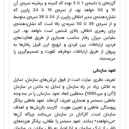
گزینه‌ای با دامنه‌ی 1 تا 5 بوده که کمینه و بیشینه نمره‌ی آن
10 و 50 خواهد بود. از نمره‌ی 10 تا 24 پایین که
نشان‌دهنده‌ی مدیر اخلاقی پایین، از 24 تا 38 نمره‌ی متوسط
و از نمره‌ی 38 تا 50 نمره¬ی بالا است که نشان‌دهنده‌ی
برای رهبری اخلاقی بالای شخص است خواهد بود. این
مقیاس میزان رفتار مناسب هنجاري از طريق فعالیت‌های
فردي‏، ارتباطات بين فردي و ترويج اين قبيل رفتارها به
پيروان از طريق ارتباطات دوطرفه‏، تقويت و تصمیم‌گیری را
می‌سنجد.
تعهد سازمانی
تعریف نظری: عبارت است از قبول ارزش‌های سازمان، تمایل
به تلاش زیاد در راه سازمان و تمایل به ماندن در سازمان
(آلن و میر،1990) محققین ابعاد
تعهد سازماني
را در سه وجه
عاطفي ،مستمر و هنجاري تعريف کرده‌اند: تعهد عاطفی بیانگر
پیوستگی عاطفی و تعیین هویت
کارمند باارزش‌ها و اهداف
سازمان است. كاركنان در سازمان می‌مانند چراکه آن‌ها
"می‌خواهند" بمانند. تعهد مستمر یا عقلانی، بیانگر هزینه‌های
ناشی از ترک سازمان و لذا اجبار به باقی ماندن در سازمان