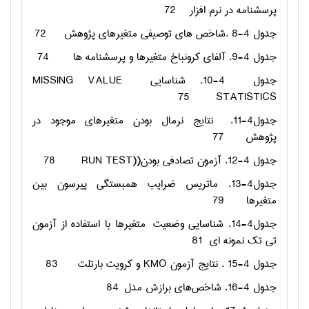
پرسشنامه در نرم افزار
72
جدول 4-8 .شاخص های توصیفی متغیرهای پژوهش
72
جدول 4-9. آلفاي كرونباخ متغيرها و پرسشنامه ها
74
جدول
4-10. شناسايي
MISSING VALUE
75
STATISTICS
جدول4-11.
نتایج نرمال بودن متغیرهای موجود در
پژوهش
77
جدول 4-12. آزمون تصادفی بودن(
RUN TEST)
78
جدول4-13. ماتریس ضرایب همبستگی پیرسون بین
متغیرها
79
جدول4-14. شناسایی وضعيت
متغیرها با استفاده از آزمون
تي تك نمونه اي
81
جدول 4-15 . نتایج آزمون
KMO
و کرویت بارتلت
83
جدول 4-16. شاخص‌های برازش مدل
84