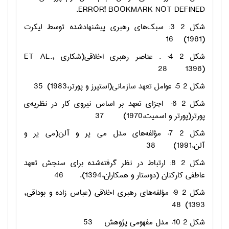
.
ERROR! BOOKMARK NOT DEFINED
شکل ‏2 3: سبک‌های رهبری پیشنهادشده توسط لیکرت
16
(1961)
شکل ‏2 4: . عناصر رهبری اخلاقی(شكاري
ET AL.,
28
1396)
شکل ‏2 5: عوامل
تعهد سازمانی
(استیرز و پورتر،1983)
35
شکل ‏2 6:
اجزای تعهد بر اساس نیروی کار در نظریه‌ی
پورتر(پورتر و اسمیت،1970)
37
شکل ‏2 7: مؤلفه‌های مدل می یر و آلن(می یر و
آلن،1991)
38
شکل ‏2 8: ارتباط در نظر گرفته‌شده برای سنجش تعهد
عاطفی کارکنان (دوستار و همکاران،1394).
46
شکل ‏2 9: مؤلفه‌های رهبری اخلاقی (عباس زاده و بوداقی,
48
1393)
شکل ‏2 10: مدل مفهومی پژوهش
53