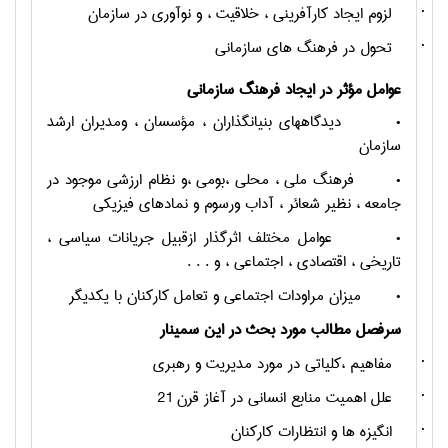
·
لزوم ايجاد کارآفرينی ، خلاقيت ، و نوآوری در سازمان
·
تحول در فرهنگ هاي سازماني
عوامل مؤثر در ايجاد فرهنگ سازمانی
•
ديدگاههای بنيانگذاران ، مؤسسان ، ومديران ارشد
سازمان
•
فرهنگ ملی ، محلی ،بومی ،و نظام ارزشی موجود در
جامعه ، نظير شعائر ، آداب ورسوم و نمادهای فيزيکی
•
عوامل مختلف اثرگذار ازقبيل جريانات سياسی ،
تاريخی ، اقتصادی ، اجتماعی ، و . . .
•
ميزان مراودات اجتماعی و تعامل کارکنان با يکديگر
سرفصل مطالب مورد بحث در اين سمينار
·
مفاهيم ،کلياتي در مورد مديريت و رهبري
·
علل اهميت منابع انساني در آغاز قرن 21
·
انگيزه ها و انتظارات كاركنان